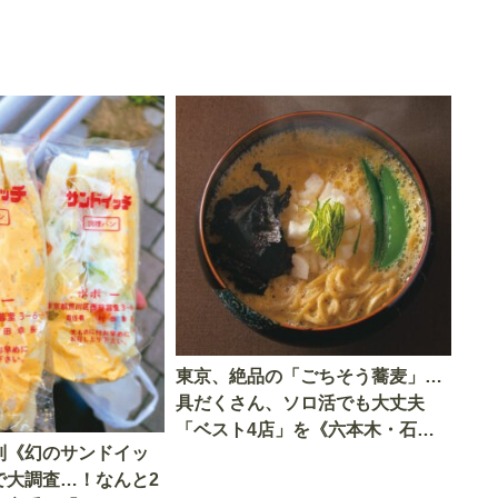
東京、絶品の「ごちそう蕎麦」…
具だくさん、ソロ活でも大丈夫
「ベスト4店」を《六本木・石神
列《幻のサンドイッ
井公園・本郷三丁目・押上》で発
で大調査…！なんと2
見