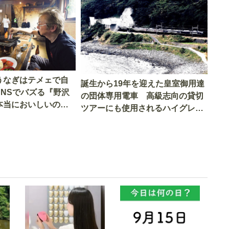
うなぎはテメェで自
誕生から19年を迎えた皇室御用達
SNSでバズる『野沢
の団体専用電車 高級志向の貸切
本当においしいの
ツアーにも使用されるハイグレー
実食調査
ド電車とは