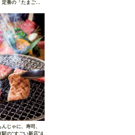
、定番の「たまご・
から「フルーツサン
3店で実食
もんじゃに、寿司、
駅の“すごい新店”4