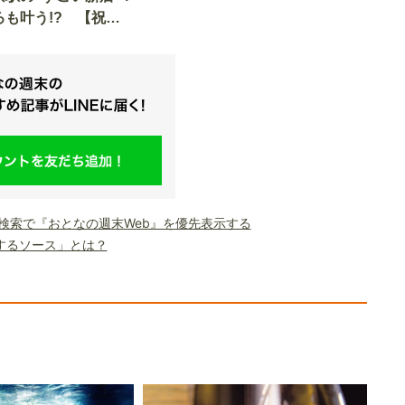
も叶う!? 【祝】
周年
le検索で『おとなの週末Web』を優先表示する
するソース」とは？