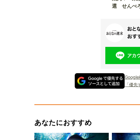
選 せんべろ
東京駅110
Goog
「優先
あなたにおすすめ