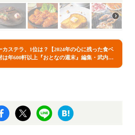
ーカステラ、1位は？【2024年の心に残った食ベ
材は年600軒以上『おとなの週末』編集・武内慎