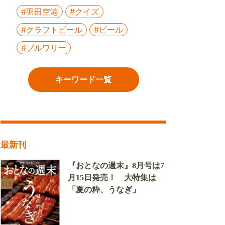
#羽田空港
#クイズ
#クラフトビール
#ビール
#ブルワリー
キーワード一覧
最新刊
『おとなの週末』8月号は7
月15日発売！ 大特集は
「夏の粋、うなぎ」