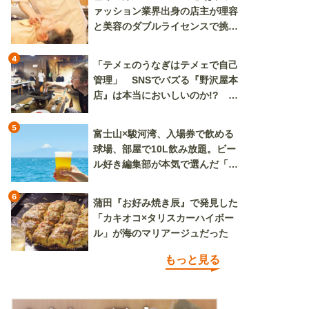
ァッション業界出身の店主が理容
と美容のダブルライセンスで挑む
新しいカルチャー発信基地
4
「テメェのうなぎはテメェで自己
管理」 SNSでバズる『野沢屋本
店』は本当においしいのか!? い
ざ実食調査
5
富士山×駿河湾、入場券で飲める
球場、部屋で10L飲み放題。ビー
ル好き編集部が本気で選んだ「ビ
ール旅」
6
蒲田『お好み焼き辰』で発見した
「カキオコ×タリスカーハイボー
ル」が海のマリアージュだった
もっと見る