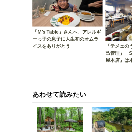
「Ｍ’s Table」さんへ。アレルギ
ーっ子の息子に人生初のオムラ
イスをありがとう
「テメェの
己管理」 
屋本店』は
か!? いざ
あわせて読みたい