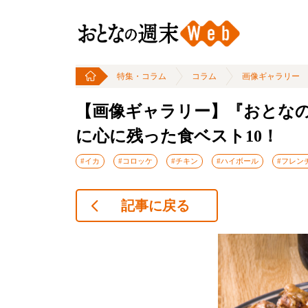
特集・コラム
コラム
画像ギャラリー
【画像ギャラリー】『おとなの
に心に残った食ベスト10！
#イカ
#コロッケ
#チキン
#ハイボール
#フレン
記事に戻る