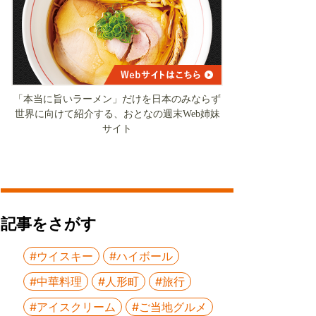
「本当に旨いラーメン」だけを日本のみならず
世界に向けて紹介する、おとなの週末Web姉妹
サイト
記事をさがす
#ウイスキー
#ハイボール
#中華料理
#人形町
#旅行
#アイスクリーム
#ご当地グルメ