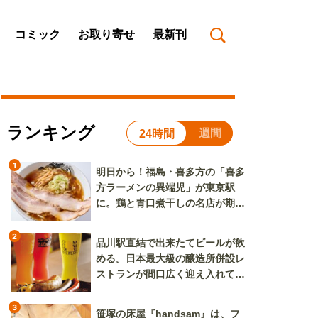
コミック
お取り寄せ
最新刊
ランキング
週間
24時間
1
明日から！福島・喜多方の「喜多
方ラーメンの異端児」が東京駅
に。鶏と青口煮干しの名店が期間
限定で登場
2
品川駅直結で出来たてビールが飲
める。日本最大級の醸造所併設レ
ストランが間口広く迎え入れてく
れる
3
笹塚の床屋『handsam』は、フ