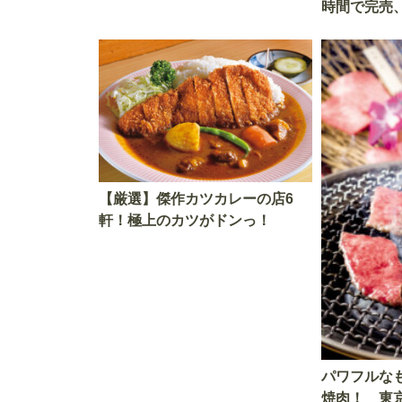
時間で完売
ハムカツ」
ド」まで全
【厳選】傑作カツカレーの店6
軒！極上のカツがドンっ！
パワフルな
焼肉！ 東京