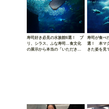
寿司好き必見の水族館6選！ ブ
寿司が食べ
リ、シラス、ふな寿司…食文化
選！ 本マ
の展示から本当の「いただきま
きた姿を見
す」を知る
を考える