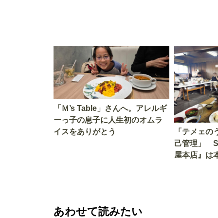
「Ｍ’s Table」さんへ。アレルギ
ーっ子の息子に人生初のオムラ
イスをありがとう
「テメェの
己管理」 
屋本店』は
か!? いざ
あわせて読みたい