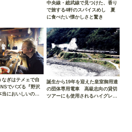
中央線・総武線で見つけた、香り
で旅する4軒のスパイスめし 夏
に食べたい懐かしさと驚き
うなぎはテメェで自
誕生から19年を迎えた皇室御用達
SNSでバズる『野沢
の団体専用電車 高級志向の貸切
本当においしいの
ツアーにも使用されるハイグレー
実食調査
ド電車とは