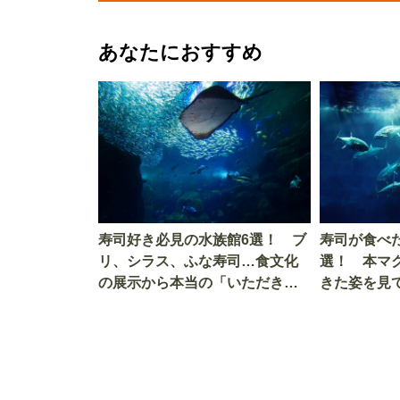
あなたにおすすめ
寿司好き必見の水族館6選！ ブ
寿司が食べ
リ、シラス、ふな寿司…食文化
選！ 本マ
の展示から本当の「いただきま
きた姿を見
す」を知る
を考える