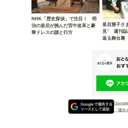
NHK「歴史探偵」で注目！ 明
皇后雅子さ
治の皇后が挑んだ宮中改革と豪
見” 週刊誌
華ドレスの謎と行方
返る舞台裏
Goog
「優先