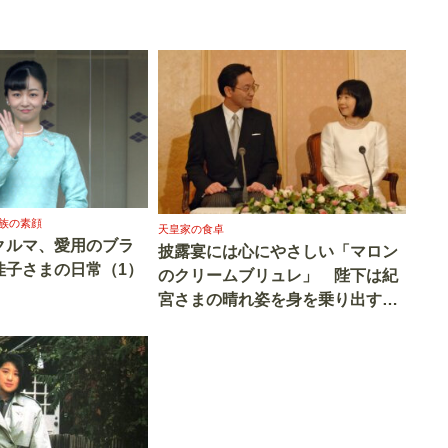
族の素顔
天皇家の食卓
クルマ、愛用のブラ
披露宴には心にやさしい「マロン
佳子さまの日常（1）
のクリームブリュレ」 陛下は紀
宮さまの晴れ姿を身を乗り出すよ
うに見つめられた