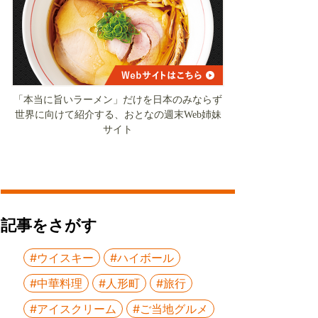
「本当に旨いラーメン」だけを日本のみならず
世界に向けて紹介する、おとなの週末Web姉妹
サイト
記事をさがす
#ウイスキー
#ハイボール
#中華料理
#人形町
#旅行
#アイスクリーム
#ご当地グルメ