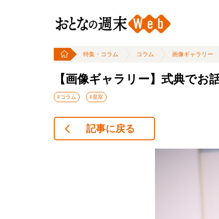
特集・コラム
コラム
画像ギャラリー
【画像ギャラリー】式典でお
#コラム
#皇室
記事に戻る