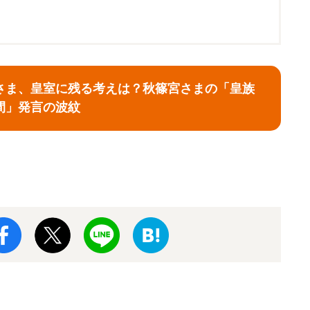
子さま、皇室に残る考えは？秋篠宮さまの「皇族
間」発言の波紋