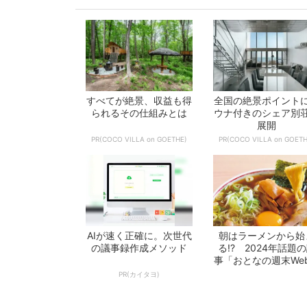
すべてが絶景、収益も得
全国の絶景ポイント
られるその仕組みとは
ウナ付きのシェア別
展開
PR(COCO VILLA on GOETHE)
PR(COCO VILLA on GOETH
AIが速く正確に。次世代
朝はラーメンから始
の議事録作成メソッド
る!? 2024年話題
事「おとなの週末We
10選 -...
PR(カイタヨ)