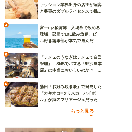
ァッション業界出身の店主が理容
と美容のダブルライセンスで挑む
新しいカルチャー発信基地
4
富士山×駿河湾、入場券で飲める
球場、部屋で10L飲み放題。ビー
ル好き編集部が本気で選んだ「ビ
ール旅」
5
「テメェのうなぎはテメェで自己
管理」 SNSでバズる『野沢屋本
店』は本当においしいのか!? い
ざ実食調査
6
蒲田『お好み焼き辰』で発見した
「カキオコ×タリスカーハイボー
ル」が海のマリアージュだった
もっと見る