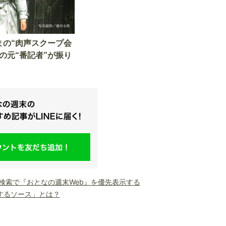
まの“肉声スクープ会
の元“番記者”が振り
le検索で『おとなの週末Web』を優先表示する
するソース」とは？