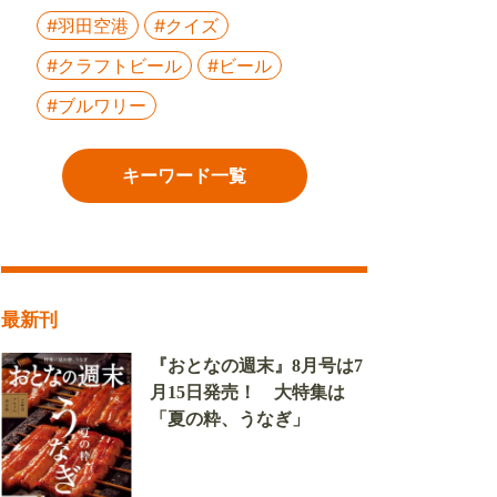
#羽田空港
#クイズ
#クラフトビール
#ビール
#ブルワリー
キーワード一覧
最新刊
『おとなの週末』8月号は7
月15日発売！ 大特集は
「夏の粋、うなぎ」