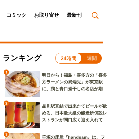
コミック
お取り寄せ
最新刊
ランキング
週間
24時間
1
明日から！福島・喜多方の「喜多
方ラーメンの異端児」が東京駅
に。鶏と青口煮干しの名店が期間
限定で登場
2
品川駅直結で出来たてビールが飲
める。日本最大級の醸造所併設レ
ストランが間口広く迎え入れてく
れる
3
笹塚の床屋『handsam』は、フ