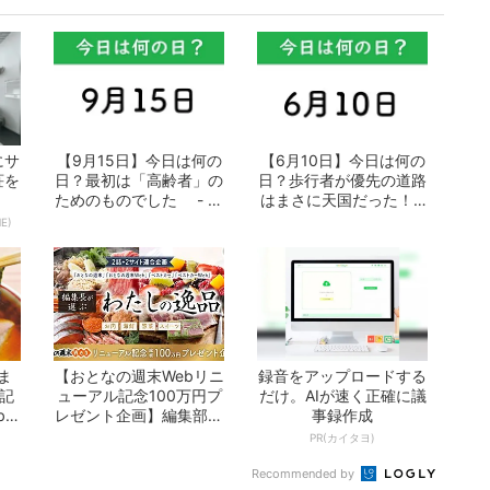
にサ
【9月15日】今日は何の
【6月10日】今日は何の
荘を
日？最初は「高齢者」の
日？歩行者が優先の道路
ためのものでした - お
はまさに天国だった！ -
となの週...
おとなの...
E)
ま
【おとなの週末Webリニ
録音をアップロードする
の記
ューアル記念100万円プ
だけ。AIが速く正確に議
b」
レゼント企画】編集部が
事録作成
選ぶ「わた...
PR(カイタヨ)
Recommended by