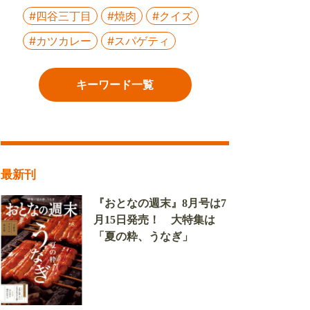
#四谷三丁目
#焼肉
#クイズ
#カツカレー
#スパゲティ
キーワード一覧
最新刊
『おとなの週末』8月号は7
月15日発売！ 大特集は
「夏の粋、うなぎ」