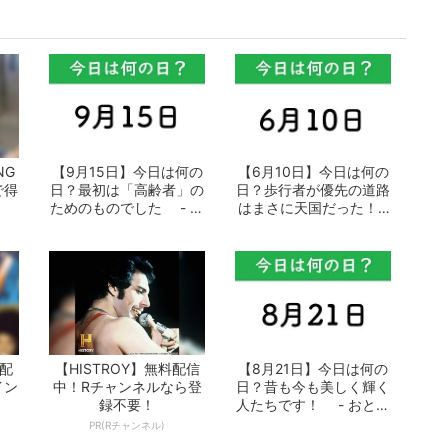
NG
【9月15日】今日は何の
【6月10日】今日は何の
で得
日？最初は「高齢者」の
日？歩行者が優先の道路
ためのものでした - お
はまさに天国だった！ -
となの週...
おとなの...
配
【HISTROY】無料配信
【8月21日】今日は何の
イン
中！Rチャンネルなら登
日？昔も今も美しく輝く
録不要！
人たちです！ - おとな
の週末W...
PR(Rチャンネル)