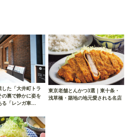
業した「大井町トラ
東京老舗とんかつ3選｜東十条・
その裏で静かに姿を
浅草橋・築地の地元愛される名店
ある「レンガ車
正体は“公然のヒミ