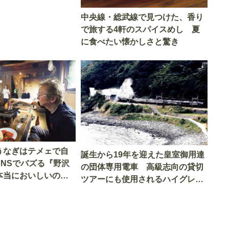
中央線・総武線で見つけた、香り
で旅する4軒のスパイスめし 夏
に食べたい懐かしさと驚き
うなぎはテメェで自
誕生から19年を迎えた皇室御用達
SNSでバズる『野沢
の団体専用電車 高級志向の貸切
本当においしいの
ツアーにも使用されるハイグレー
実食調査
ド電車とは