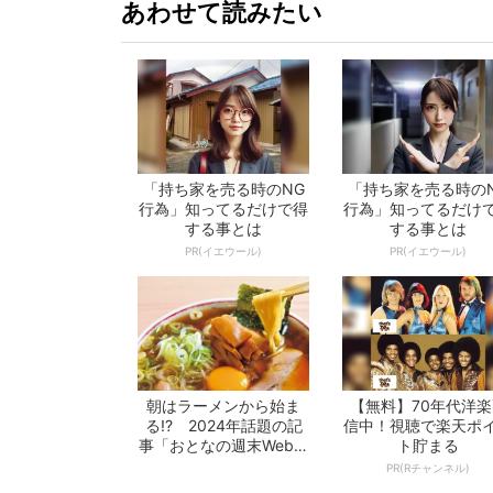
あわせて読みたい
「持ち家を売る時のNG
「持ち家を売る時の
行為」知ってるだけで得
行為」知ってるだけ
する事とは
する事とは
PR(イエウール)
PR(イエウール)
朝はラーメンから始ま
【無料】70年代洋楽
る!? 2024年話題の記
信中！視聴で楽天ポ
事「おとなの週末Web」
ト貯まる
10選 -...
PR(Rチャンネル)