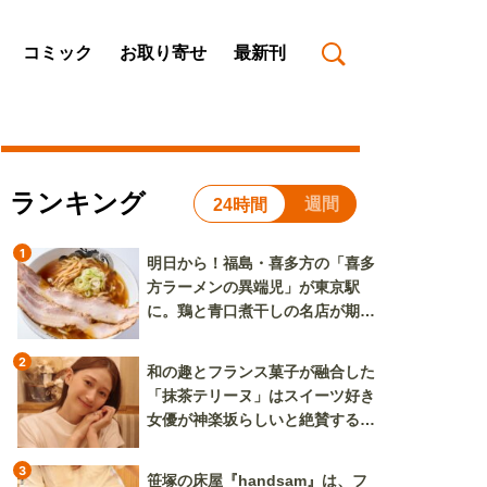
コミック
お取り寄せ
最新刊
ランキング
週間
24時間
1
明日から！福島・喜多方の「喜多
方ラーメンの異端児」が東京駅
に。鶏と青口煮干しの名店が期間
限定で登場
2
和の趣とフランス菓子が融合した
「抹茶テリーヌ」はスイーツ好き
女優が神楽坂らしいと絶賛する逸
品
3
笹塚の床屋『handsam』は、フ