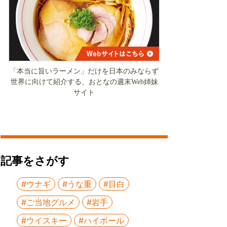
「本当に旨いラーメン」だけを日本のみならず
世界に向けて紹介する、おとなの週末Web姉妹
サイト
記事をさがす
#ウナギ
#うな重
#目白
#ご当地グルメ
#岩手
#ウイスキー
#ハイボール