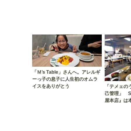
「Ｍ’s Table」さんへ。アレルギ
ーっ子の息子に人生初のオムラ
イスをありがとう
「テメェの
己管理」 
屋本店』は
か!? いざ