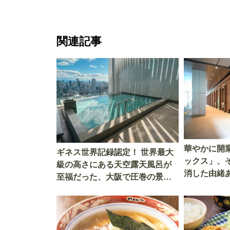
関連記事
華やかに開
ギネス世界記録認定！ 世界最大
ックス」、
級の高さにある天空露天風呂が
消した由緒
至福だった、大阪で圧巻の景色
庫」 その
と湯浴みを堪能
ツ”だった