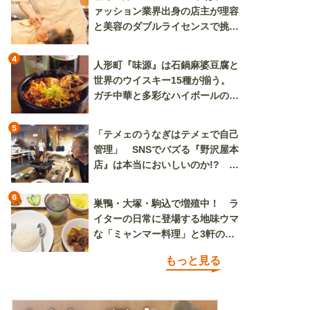
ァッション業界出身の店主が理容
と美容のダブルライセンスで挑む
新しいカルチャー発信基地
4
人形町『味源』は石鍋麻婆豆腐と
世界のウイスキー15種が揃う。
ガチ中華と多彩なハイボールの組
み合わせを楽しめる
5
「テメェのうなぎはテメェで自己
管理」 SNSでバズる『野沢屋本
店』は本当においしいのか!? い
ざ実食調査
6
巣鴨・大塚・駒込で増殖中！ ラ
イターの日常に登場する地味ウマ
な「ミャンマー料理」と3軒のニ
ラ玉
もっと見る