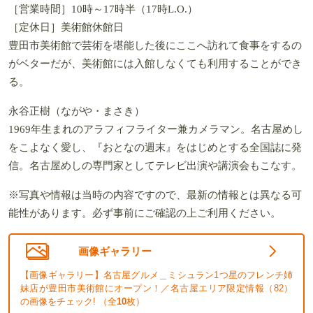
［営業時間］10時～17時半（17時L.O.）
［定休日］美術館休館日
豊田市美術館で芸術を堪能した後にここへ訪れて食事をするの
がベターだが、美術館には入館しなくても利用することができ
る。
永谷正樹（ながや・まさき）
1969年生まれのアラフィフライター兼カメラマン。名古屋めし
をこよなく愛し、『おとなの週末』をはじめとする全国誌に発
信。名古屋めしの専門家としてテレビ出演や講演会もこなす。
※写真や情報は当時の内容ですので、最新の情報とは異なる可
能性があります。必ず事前にご確認の上ご利用ください。
画像ギャラリー
【画像ギャラリー】名古屋グルメ＿ミシュラン1つ星のフレンチ姉
妹店が豊田市美術館にオープン！／名古屋エリア限定情報（82）
の画像をチェック! （全
10
枚）