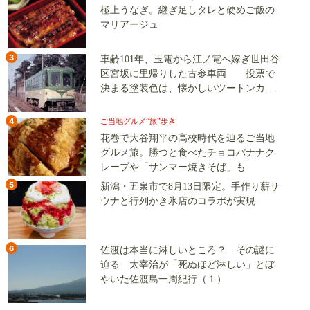
極上うなぎ。継ぎ足しタレと硬めご飯の
マリアージュ
3
車齢101年、玉電から江ノ電へ嫁ぎ世田谷
区宮坂に里帰りした古参車両 投票で
決まる塗装色は、懐かしいツートンカラ
ーか、グリーン単色か
4
ご当地グルメ“旅”歩き
花巻で大谷翔平の高校時代を辿るご当地
グルメ旅。勝つと食べたチョコバナナク
レープや「サンマー焼きそば」も
5
新潟・五泉市で8月13日限定。手作り薪サ
ウナと行列かき氷店のコラボが実現
6
佐渡は本当に淋しいところ？ その謎に
迫る 太宰治が「死ぬほど淋しい」とぼ
やいた佐渡島一周紀行（１）