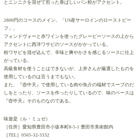
とニンニクを混ぜて煎った香ばしいパン粉がアクセント。
2800円のコースのメイン、「US産サーロインのローストビー
フ」。
フォンドヴォーと赤ワインを使ったグレービーソースの上から
アクセントに西洋ワサビのソースがかかっている。
粉ワサビを混ぜ込んで、辛味と爽やかさを感じるソースに仕上
がっている。
高級食材を使うことはできないが、上井さんが厳選したものを
使用しているのは言うまでもない。
また、『壺中天』で使用している肉や魚介の端材でスープのだ
しをとったり、ソースを作ったりしているので、味のベースは
『壺中天』そのものなのである。
味遊是（ル・ミュゼ）
［住所］愛知県豊田市小坂本町8-5-1 豊田市美術館内
［TEL］0565-32-3332