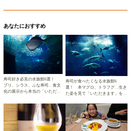
あなたにおすすめ
寿司好き必見の水族館6選！
寿司が食べたくなる水族館6
ブリ、シラス、ふな寿司…食文
選！ 本マグロ、トラフグ…生き
化の展示から本当の「いただき
た姿を見て「いただきます」を考
ます」を知る
える