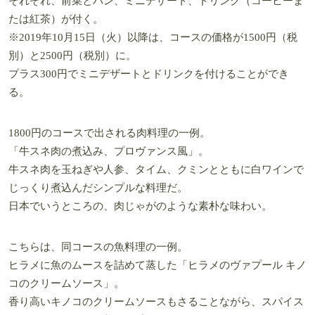
それぞれ、前菜とパン、ミニデザート、ドリンク（コーヒーま
たは紅茶）が付く。
※2019年10月15日（火）以降は、コースの価格が1500円（税
別）と2500円（税別）に。
プラス300円でミニデザートとドリンクを付けることができ
る。
1800円のコースで出される肉料理の一例。
「牛スネ肉の煮込み、プロヴァンス風」。
牛スネ肉を玉ねぎや人参、タイム、クミンとともに白ワインで
じっくり煮込んだシンプルな料理だ。
日本でいうところの、肉じゃがのような素朴な味わい。
こちらは、同コースの魚料理の一例。
ヒラメに魚のムースを詰めて蒸した「ヒラメのヴァプール キノ
コのクリームソース」。
香り高いキノコのクリームソースもさることながら、スパイス