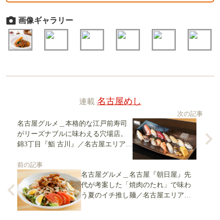
画像ギャラリー
連載
名古屋めし
次の記事
名古屋グルメ＿本格的な江戸前寿司
がリーズナブルに味わえる穴場店。
錦3丁目『鮨 古川』／名古屋エリア限
定情報（84）
前の記事
名古屋グルメ＿名古屋『朝日屋』先
代が考案した「焼肉のたれ」で味わ
う夏のイチ推し麺／名古屋エリア限
定情報（81）