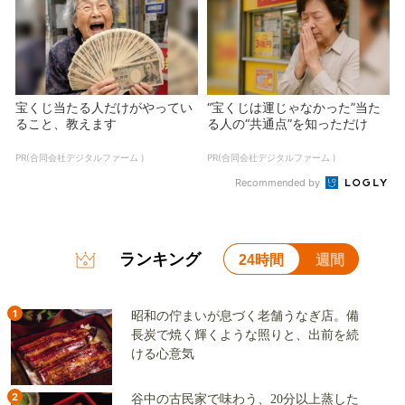
宝くじ当たる人だけがやってい
“宝くじは運じゃなかった”当た
ること、教えます
る人の“共通点”を知っただけ
PR(合同会社デジタルファーム )
PR(合同会社デジタルファーム )
Recommended by
ランキング
24時間
週間
1
昭和の佇まいが息づく老舗うなぎ店。備
長炭で焼く輝くような照りと、出前を続
ける心意気
2
谷中の古民家で味わう、20分以上蒸した