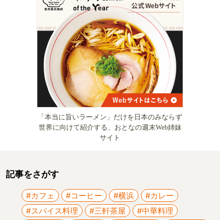
「本当に旨いラーメン」だけを日本のみならず
世界に向けて紹介する、おとなの週末Web姉妹
サイト
記事をさがす
#カフェ
#コーヒー
#横浜
#カレー
#スパイス料理
#三軒茶屋
#中華料理