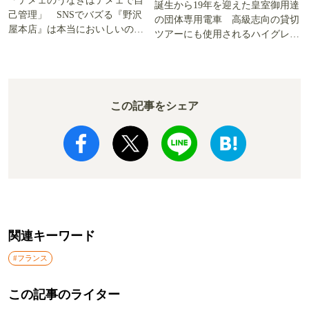
「テメェのうなぎはテメェで自
誕生から19年を迎えた皇室御用達
己管理」 SNSでバズる『野沢
の団体専用電車 高級志向の貸切
屋本店』は本当においしいの
ツアーにも使用されるハイグレー
か!? いざ実食調査
ド電車とは
この記事をシェア
関連キーワード
#フランス
この記事のライター