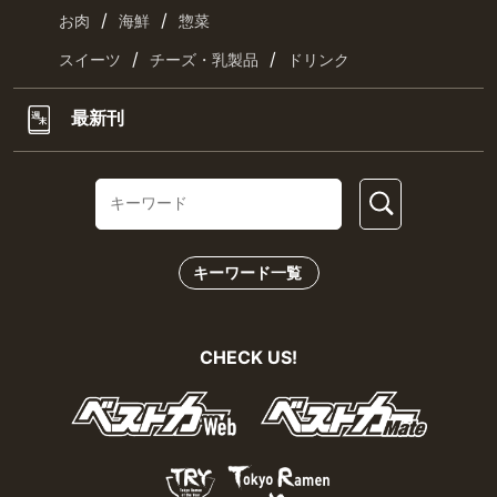
/
/
お肉
海鮮
惣菜
/
/
スイーツ
チーズ・乳製品
ドリンク
最新刊
キーワード一覧
CHECK US!