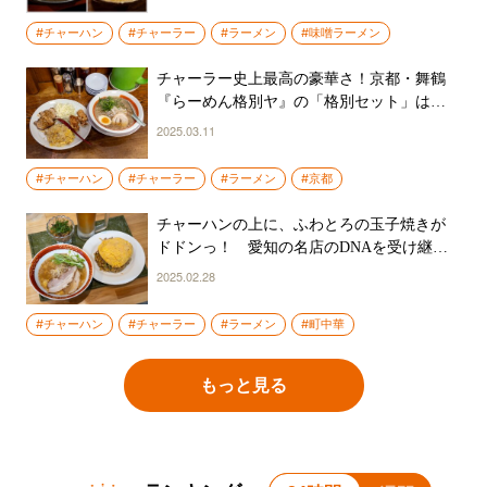
#チャーハン
#チャーラー
#ラーメン
#味噌ラーメン
チャーラー史上最高の豪華さ！京都・舞鶴
『らーめん格別ヤ』の「格別セット」はお
じ様ランチだ
2025.03.11
#チャーハン
#チャーラー
#ラーメン
#京都
チャーハンの上に、ふわとろの玉子焼きが
ドドンっ！ 愛知の名店のDNAを受け継ぐ
ハイレベルなチャーラー「ふわとろ玉子セ
2025.02.28
ット」が旨すぎる
#チャーハン
#チャーラー
#ラーメン
#町中華
もっと見る