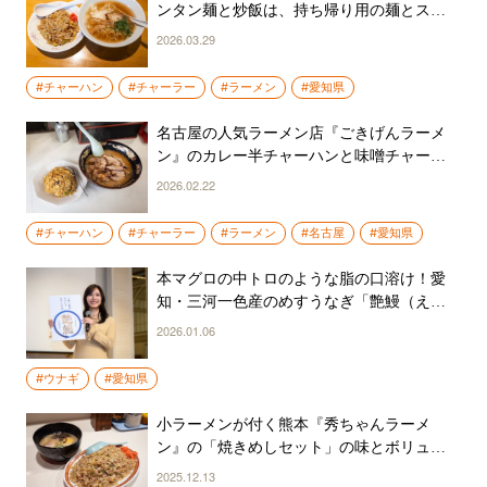
ンタン麺と炒飯は、持ち帰り用の麺とスー
プも購入したくなるほどのおいしさ
2026.03.29
#チャーハン
#チャーラー
#ラーメン
#愛知県
名古屋の人気ラーメン店『ごきげんラーメ
ン』のカレー半チャーハンと味噌チャーシ
ューの組み合わせは大正解！
2026.02.22
#チャーハン
#チャーラー
#ラーメン
#名古屋
#愛知県
本マグロの中トロのような脂の口溶け！愛
知・三河一色産のめすうなぎ「艶鰻（えん
まん）」のおいしさに松井珠理奈も驚愕
2026.01.06
#ウナギ
#愛知県
小ラーメンが付く熊本『秀ちゃんラーメ
ン』の「焼きめしセット」の味とボリュー
ムに驚愕！
2025.12.13