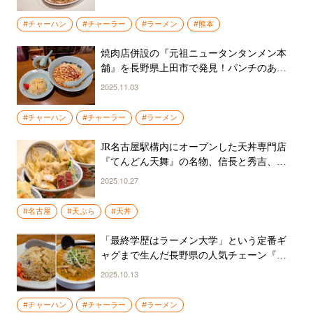
#チャーハン
#チャーラー
#ラーメン
#熊本
焼肉店併設の『元祖ニュータンタンメン本
舗』を長野県上田市で発見！パンチのある
ニュータンタンメンとの“チャーラー”を堪
2025.11.03
能
#チャーハン
#チャーラー
#ラーメン
JR名古屋駅構内にオープンした天丼専門店
『てんどん天舞』の名物、信長と秀吉、家
康の名を冠した「三英傑丼」ってなんだ!?
2025.10.27
#名古屋
#天ぷら
#天丼
「最終学歴はラーメン大学」という定番ギ
ャグまで生んだ長野県の人気チェーン『ラ
ーメン大学』で味噌チャーラーを食らう！
2025.10.13
#チャーハン
#チャーラー
#ラーメン