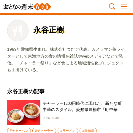
永谷正樹
1969年愛知県生まれ。株式会社つむぐ代表。カメラマン兼ライ
ターとして東海地方の食の情報を雑誌やwebメディアなどで発
信。「チャーラー祭り」など食による地域活性化プロジェクト
も手掛けている。
永谷正樹の記事
チャーラー1200円時代に現れた、新たな町
中華のスタイル。愛知県豊橋市『町中華 丸
福飯店』のチャーラーの味と価格に驚愕！
2026.07.30
#チャーハン
#チャーラー
#ラーメン
#愛知県