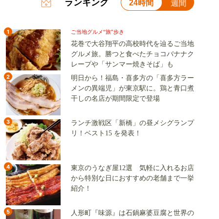
ランキング
24時間
週間
1
ご当地グルメ“旅”歩き
花巻で大谷翔平の高校時代を辿るご当地
グルメ旅。勝つと食べたチョコバナナク
レープや「サンマー焼きそば」も
2
明日から！福島・喜多方の「喜多方ラー
メンの異端児」が東京駅に。鶏と青口煮
干しの名店が期間限定で登場
3
ランチ激戦区「新橋」の昼メシグランプ
リ！ベスト15 を発表！
4
東京のうなぎ屋12選 気軽に入れるお店
から特別な日におすすめの老舗まで一挙
紹介！
5
人形町『味源』は石鍋麻婆豆腐と世界の