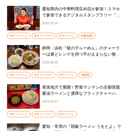
愛知県内の中華料理店40店が参加！スマホ
で参加できるデジタルスタンプラリー『チ
ャーラー祭り2025秋』が開幕
2025.09.14
#チャーハン
#チャーラー
#ラーメン
#愛知県
静岡・浜松『龍の子らーめん』のチャーラ
ーは箸とレンゲを持つ手が止まらない無限
ループの旨さ
2025.06.30
#チャーハン
#チャーラー
#ラーメン
#静岡
尾張地方で展開！野菜マシマシの京都背脂
醤油ラーメンと濃厚なブラックチャーハン
のチャーラー
2025.06.07
#チャーハン
#チャーラー
#ラーメン
愛知・常滑の『競艇ラーメン うをとよ』で