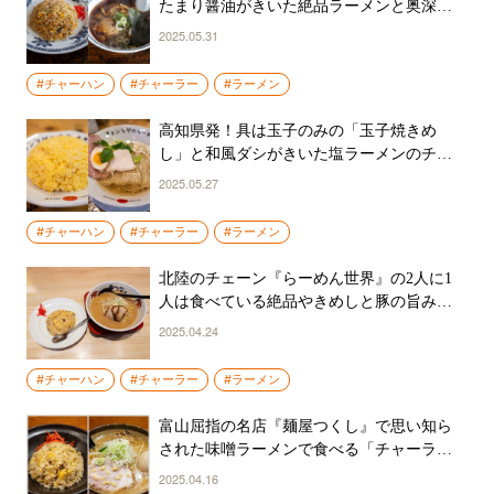
たまり醤油がきいた絶品ラーメンと奥深い
味わいのチャーハンのチャーラーに感動
2025.05.31
#チャーハン
#チャーラー
#ラーメン
高知県発！具は玉子のみの「玉子焼きめ
し」と和風ダシがきいた塩ラーメンのチャ
ーラーが最高すぎた
2025.05.27
#チャーハン
#チャーラー
#ラーメン
北陸のチェーン『らーめん世界』の2人に1
人は食べている絶品やきめしと豚の旨みを
凝縮した「旨み醤油豚骨」のチャーラーを
2025.04.24
食らう
#チャーハン
#チャーラー
#ラーメン
富山屈指の名店『麺屋つくし』で思い知ら
された味噌ラーメンで食べる「チャーラ
ー」の旨さ
2025.04.16