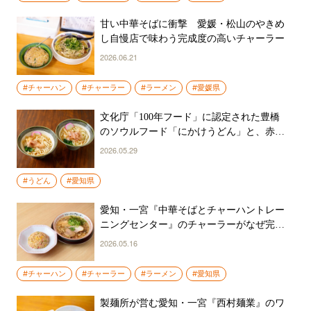
甘い中華そばに衝撃 愛媛・松山のやきめ
し自慢店で味わう完成度の高いチャーラー
2026.06.21
#チャーハン
#チャーラー
#ラーメン
#愛媛県
文化庁「100年フード」に認定された豊橋
のソウルフード「にかけうどん」と、赤白
2種類のつゆ。これが愛知のうどん文化だ
2026.05.29
#うどん
#愛知県
愛知・一宮『中華そばとチャーハントレー
ニングセンター』のチャーラーがなぜ完璧
なのか。カギは「提供タイミング」にあっ
2026.05.16
た！
#チャーハン
#チャーラー
#ラーメン
#愛知県
製麺所が営む愛知・一宮『西村麺業』のワ