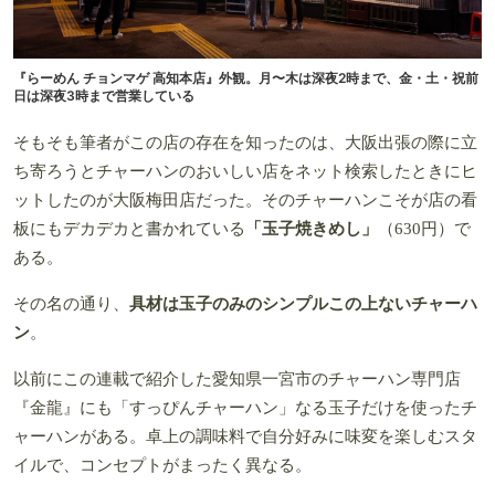
『らーめん チョンマゲ 高知本店』外観。月〜木は深夜2時まで、金・土・祝前
日は深夜3時まで営業している
そもそも筆者がこの店の存在を知ったのは、大阪出張の際に立
ち寄ろうとチャーハンのおいしい店をネット検索したときにヒ
ットしたのが大阪梅田店だった。そのチャーハンこそが店の看
板にも
デカデカと書かれている
「玉子焼きめし」
（630円）で
ある。
その名の通り、
具材は玉子のみのシンプルこの上ないチャーハ
ン
。
以前にこの連載で紹介した愛知県一宮市のチャーハン専門店
『金龍』にも「すっぴんチャーハン」なる玉子だけを使ったチ
ャーハンがある。卓上の調味料で自分好みに味変を楽しむスタ
イルで、コンセプトがまったく異なる。