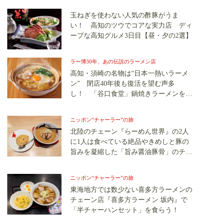
玉ねぎを使わない人気の酢豚がうま
い！ 高知のツウでコアな実力店 ディ
ープな高知グルメ3日目【昼・夕の2選】
ラー博30年、あの伝説のラーメン店
高知・須崎の名物は“日本一熱いラーメ
ン” 閉店40年後も復活を望む声多
し！ 「谷口食堂」鍋焼きラーメンを再
現 「ラー博」伝説（17）
ニッポン“チャーラー”の旅
北陸のチェーン『らーめん世界』の2人
に1人は食べている絶品やきめしと豚の
旨みを凝縮した「旨み醤油豚骨」のチャ
ーラーを食らう
ニッポン“チャーラー”の旅
東海地方では数少ない喜多方ラーメンの
チェーン店『喜多方ラーメン 坂内』で
「半チャーハンセット」を食らう！