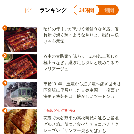
ランキング
24時間
週間
1
昭和の佇まいが息づく老舗うなぎ店。備
長炭で焼く輝くような照りと、出前を続
ける心意気
2
谷中の古民家で味わう、20分以上蒸した
極上うなぎ。継ぎ足しタレと硬めご飯の
マリアージュ
3
車齢101年、玉電から江ノ電へ嫁ぎ世田谷
区宮坂に里帰りした古参車両 投票で
決まる塗装色は、懐かしいツートンカラ
ーか、グリーン単色か
4
ご当地グルメ“旅”歩き
花巻で大谷翔平の高校時代を辿るご当地
グルメ旅。勝つと食べたチョコバナナク
レープや「サンマー焼きそば」も