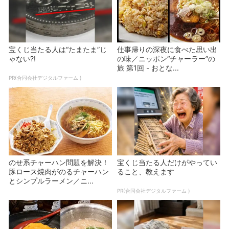
宝くじ当たる人は“たまたま”じ
仕事帰りの深夜に食べた思い出
ゃない?!
の味／ニッポン“チャーラー”の
旅 第1回 - おとな...
PR(合同会社デジタルファーム )
のせ系チャーハン問題を解決！
宝くじ当たる人だけがやってい
豚ロース焼肉がのるチャーハン
ること、教えます
とシンプルラーメン／ニ...
PR(合同会社デジタルファーム )