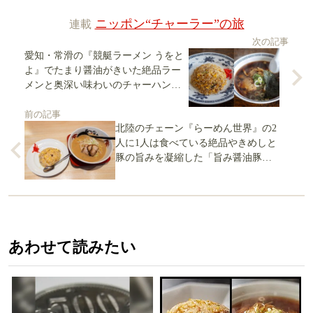
連載
ニッポン“チャーラー”の旅
次の記事
愛知・常滑の『競艇ラーメン うをと
よ』でたまり醤油がきいた絶品ラー
メンと奥深い味わいのチャーハンの
チャーラーに感動
前の記事
北陸のチェーン『らーめん世界』の2
人に1人は食べている絶品やきめしと
豚の旨みを凝縮した「旨み醤油豚
骨」のチャーラーを食らう
あわせて読みたい