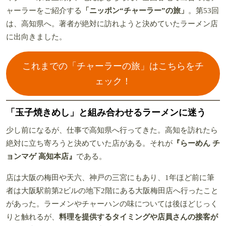
ャーラーをご紹介する
「ニッポン“チャーラー”の旅」
。第53回
は、高知県へ。著者が絶対に訪れようと決めていたラーメン店
に出向きました。
これまでの「チャーラーの旅」はこちらをチ
ェック！
「玉子焼きめし」と組み合わせるラーメンに迷う
少し前になるが、仕事で高知県へ行ってきた。高知を訪れたら
絶対に立ち寄ろうと決めていた店がある。それが
『らーめん チ
ョンマゲ 高知本店』
である。
店は大阪の梅田や天六、神戸の三宮にもあり、1年ほど前に筆
者は大阪駅前第2ビルの地下2階にある大阪梅田店へ行ったこと
があった。ラーメンやチャーハンの味については後ほどじっく
りと触れるが、
料理を提供するタイミングや店員さんの接客が