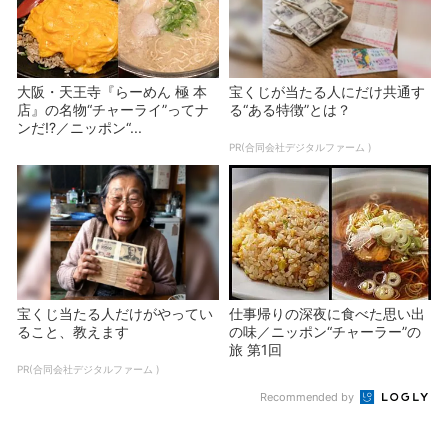
大阪・天王寺『らーめん 極 本
宝くじが当たる人にだけ共通す
店』の名物“チャーライ”ってナ
る“ある特徴”とは？
ンだ!?／ニッポン“...
PR(合同会社デジタルファーム )
宝くじ当たる人だけがやってい
仕事帰りの深夜に食べた思い出
ること、教えます
の味／ニッポン“チャーラー”の
旅 第1回
PR(合同会社デジタルファーム )
Recommended by