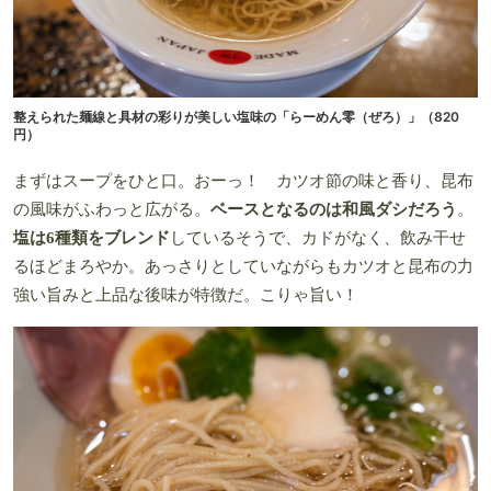
整えられた麺線と具材の彩りが美しい塩味の「らーめん零（ぜろ）」（820
円）
まずはスープをひと口。おーっ！ カツオ節の味と香り、昆布
の風味がふわっと広がる。
ベースとなるのは和風ダシだろう
。
塩は6種類をブレンド
しているそうで、カドがなく、飲み干せ
るほどまろやか。あっさりとしていながらもカツオと昆布の力
強い旨みと上品な後味が特徴だ。こりゃ旨い！