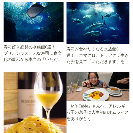
寿司好き必見の水族館6選！
寿司が食べたくなる水族館6
ブリ、シラス、ふな寿司…食文
選！ 本マグロ、トラフグ…生き
化の展示から本当の「いただき
た姿を見て「いただきます」を考
ます」を知る
える
「Ｍ’s Table」さんへ。アレルギー
っ子の息子に人生初のオムライス
をありがとう