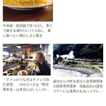
中央線・総武線で見つけた、香り
で旅する4軒のスパイスめし 夏
に食べたい懐かしさと驚き
「テメェのうなぎはテメェで自
誕生から19年を迎えた皇室御用達
己管理」 SNSでバズる『野沢
の団体専用電車 高級志向の貸切
屋本店』は本当においしいの
ツアーにも使用されるハイグレー
か!? いざ実食調査
ド電車とは