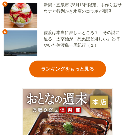
5
新潟・五泉市で8月13日限定。手作り薪サ
ウナと行列かき氷店のコラボが実現
6
佐渡は本当に淋しいところ？ その謎に
迫る 太宰治が「死ぬほど淋しい」とぼ
やいた佐渡島一周紀行（１）
ランキングをもっと見る