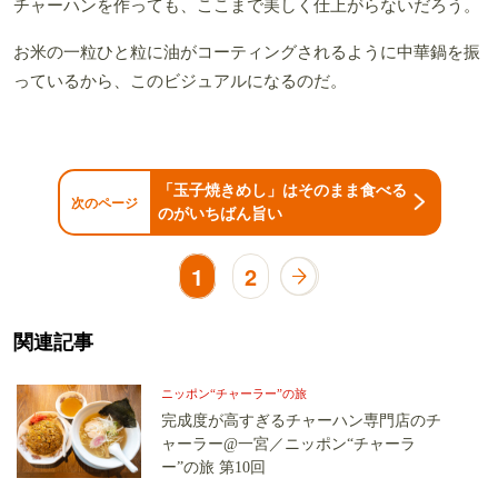
チャーハンを作っても、ここまで美しく仕上がらないだろう。
お米の一粒ひと粒に油がコーティングされるように中華鍋を振
っているから、このビジュアルになるのだ。
「玉子焼きめし」はそのまま食べる
次のページ
のがいちばん旨い
1
2
関連記事
ニッポン“チャーラー”の旅
完成度が高すぎるチャーハン専門店のチ
ャーラー@一宮／ニッポン“チャーラ
ー”の旅 第10回