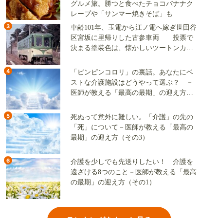
グルメ旅。勝つと食べたチョコバナナク
レープや「サンマー焼きそば」も
3
車齢101年、玉電から江ノ電へ嫁ぎ世田谷
区宮坂に里帰りした古参車両 投票で
決まる塗装色は、懐かしいツートンカラ
ーか、グリーン単色か
4
「ピンピンコロリ」の裏話。あなたにベ
ストな介護施設はどうやって選ぶ？ －
医師が教える「最高の最期」の迎え方
（その2）
5
死ぬって意外に難しい。「介護」の先の
「死」について－医師が教える「最高の
最期」の迎え方（その3）
6
介護を少しでも先送りしたい！ 介護を
遠ざける8つのこと－医師が教える「最高
の最期」の迎え方（その1）