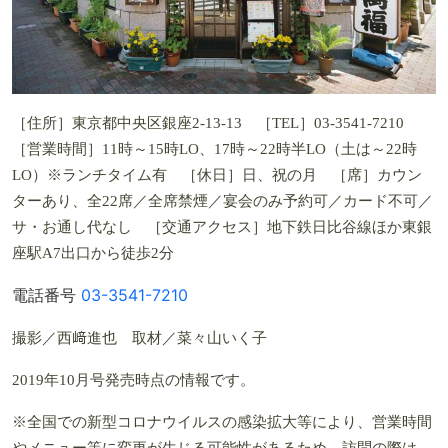
［住所］東京都中央区銀座2-13-13 ［TEL］03-3541-7210
［営業時間］11時～15時LO、17時～22時半LO（土は～22時
LO）※ランチタイム有 ［休日］日、祝の月 ［席］カウン
ターあり、全22席／全席禁煙／宴会のみ予約可／カード不可／
サ・お通し代なし ［交通アクセス］地下鉄日比谷線ほか東銀
座駅A7出口から徒歩2分
電話番号
03-3541-7210
撮影／西﨑進也 取材／菜々山いく子
2019年10月号発売時点の情報です。
※全国での新型コロナウイルスの感染拡大等により、営業時間
やメニュー等に変更が生じる可能性があるため、訪問の際は、