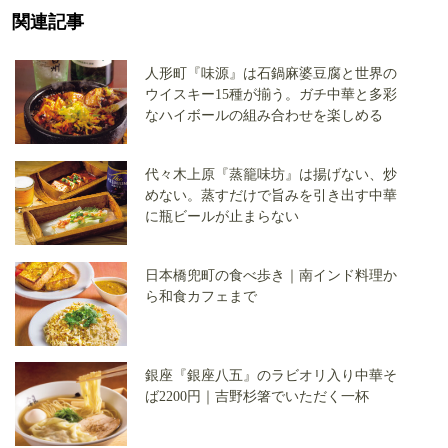
関連記事
人形町『味源』は石鍋麻婆豆腐と世界の
ウイスキー15種が揃う。ガチ中華と多彩
なハイボールの組み合わせを楽しめる
代々木上原『蒸籠味坊』は揚げない、炒
めない。蒸すだけで旨みを引き出す中華
に瓶ビールが止まらない
日本橋兜町の食べ歩き｜南インド料理か
ら和食カフェまで
銀座『銀座八五』のラビオリ入り中華そ
ば2200円｜吉野杉箸でいただく一杯