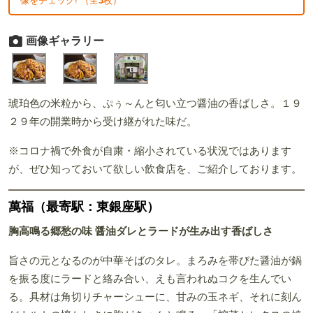
像をチェック! （全
3
枚）
画像ギャラリー
琥珀色の米粒から、ぷぅ～んと匂い立つ醤油の香ばしさ。１９
２９年の開業時から受け継がれた味だ。
※コロナ禍で外食が自粛・縮小されている状況ではあります
が、ぜひ知っておいて欲しい飲食店を、ご紹介しております。
萬福（最寄駅：東銀座駅）
胸高鳴る郷愁の味 醤油ダレとラードが生み出す香ばしさ
旨さの元となるのが中華そばのタレ。まろみを帯びた醤油が鍋
を振る度にラードと絡み合い、えも言われぬコクを生んでい
る。具材は角切りチャーシューに、甘みの玉ネギ、それに刻ん