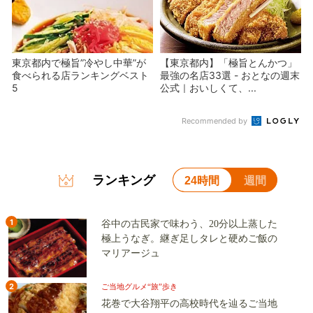
東京都内で極旨”冷やし中華”が
【東京都内】「極旨とんかつ」
食べられる店ランキングベスト
最強の名店33選 - おとなの週末
5
公式｜おいしくて、...
Recommended by
ランキング
24時間
週間
1
谷中の古民家で味わう、20分以上蒸した
極上うなぎ。継ぎ足しタレと硬めご飯の
マリアージュ
2
ご当地グルメ“旅”歩き
花巻で大谷翔平の高校時代を辿るご当地