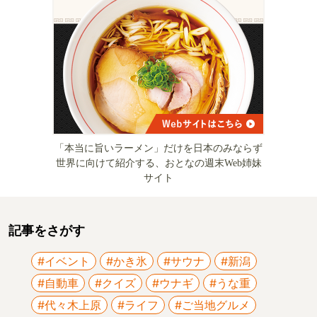
「本当に旨いラーメン」だけを日本のみならず
世界に向けて紹介する、おとなの週末Web姉妹
サイト
記事をさがす
#イベント
#かき氷
#サウナ
#新潟
#自動車
#クイズ
#ウナギ
#うな重
#代々木上原
#ライフ
#ご当地グルメ