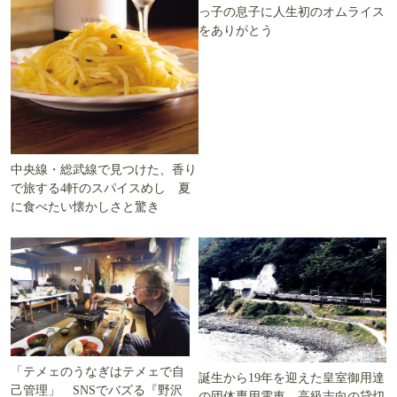
っ子の息子に人生初のオムライス
をありがとう
中央線・総武線で見つけた、香り
で旅する4軒のスパイスめし 夏
に食べたい懐かしさと驚き
「テメェのうなぎはテメェで自
誕生から19年を迎えた皇室御用達
己管理」 SNSでバズる『野沢
の団体専用電車 高級志向の貸切