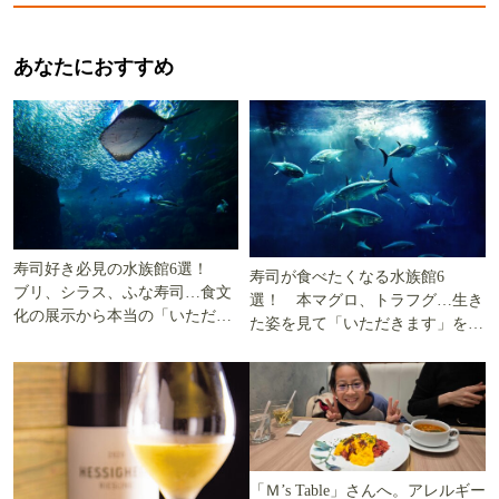
あなたにおすすめ
寿司好き必見の水族館6選！
寿司が食べたくなる水族館6
ブリ、シラス、ふな寿司…食文
選！ 本マグロ、トラフグ…生き
化の展示から本当の「いただき
た姿を見て「いただきます」を考
ます」を知る
える
「Ｍ’s Table」さんへ。アレルギー