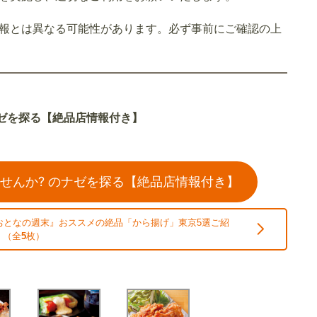
報とは異なる可能性があります。必ず事前にご確認の上
ナゼを探る【絶品店情報付き】
せんか? のナゼを探る【絶品店情報付き】
おとなの週末』おススメの絶品「から揚げ」東京5選ご紹
 （全
5
枚）