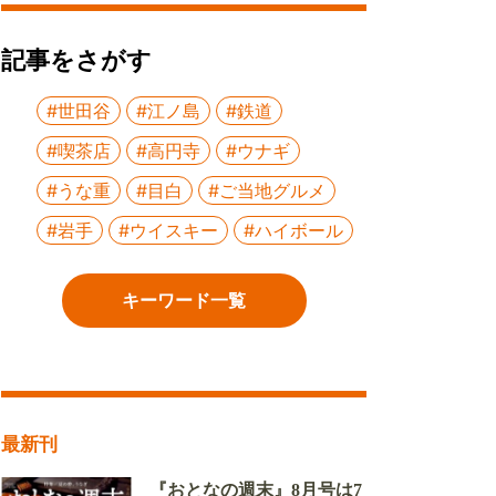
記事をさがす
#世田谷
#江ノ島
#鉄道
#喫茶店
#高円寺
#ウナギ
#うな重
#目白
#ご当地グルメ
#岩手
#ウイスキー
#ハイボール
キーワード一覧
最新刊
『おとなの週末』8月号は7