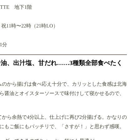
TTE 地下1階
祝11時〜22時（21時LO）
1分
油、出汁塩、甘だれ……3種類全部食べたく
ラムのから揚げは食べ応え十分で、カリッとした食感は北海
ら醤油とオイスターソースで味付けして寝かせるので、
てから余熱で4分以上、仕上げに再び2分揚げる。かなりの
にもご飯にもバッチリで、「さすが！」と思わず感嘆。