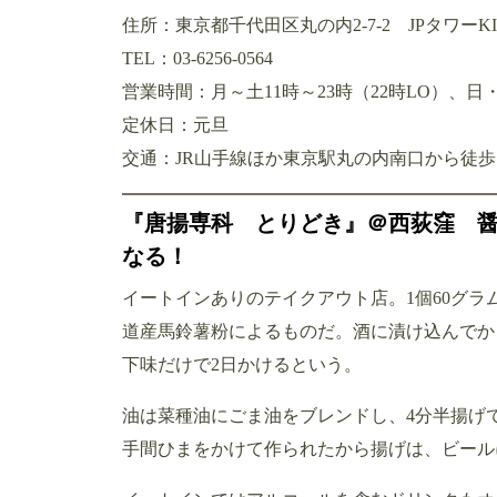
住所：東京都千代田区丸の内2-7-2 JPタワーKI
TEL：03-6256-0564
営業時間：月～土11時～23時（22時LO）、日・
定休日：元旦
交通：JR山手線ほか東京駅丸の内南口から徒歩
『唐揚専科 とりどき』＠西荻窪 醤
なる！
イートインありのテイクアウト店。1個60グ
道産馬鈴薯粉によるものだ。酒に漬け込んでか
下味だけで2日かけるという。
油は菜種油にごま油をブレンドし、4分半揚げ
手間ひまをかけて作られたから揚げは、ビール