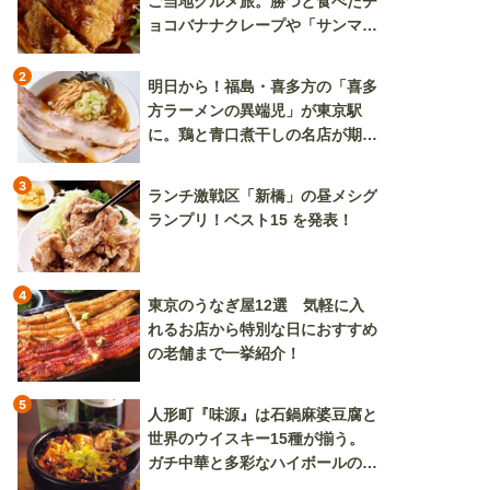
ご当地グルメ旅。勝つと食べたチ
ョコバナナクレープや「サンマー
焼きそば」も
2
明日から！福島・喜多方の「喜多
方ラーメンの異端児」が東京駅
に。鶏と青口煮干しの名店が期間
限定で登場
3
ランチ激戦区「新橋」の昼メシグ
ランプリ！ベスト15 を発表！
4
東京のうなぎ屋12選 気軽に入
れるお店から特別な日におすすめ
の老舗まで一挙紹介！
5
人形町『味源』は石鍋麻婆豆腐と
世界のウイスキー15種が揃う。
ガチ中華と多彩なハイボールの組
み合わせを楽しめる