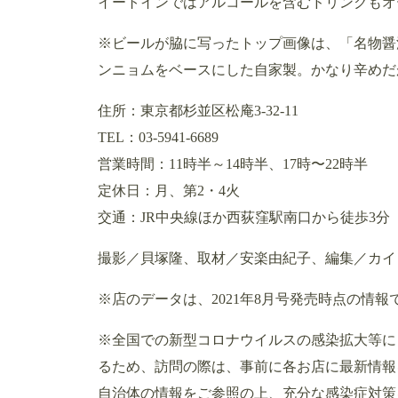
イートインではアルコールを含むドリンクもオ
※ビールが脇に写ったトップ画像は、「名物醤
ンニョムをベースにした自家製。かなり辛めだ
住所：東京都杉並区松庵3-32-11
TEL：03-5941-6689
営業時間：11時半～14時半、17時〜22時半
定休日：月、第2・4火
交通：JR中央線ほか西荻窪駅南口から徒歩3分
撮影／貝塚隆、取材／安楽由紀子、編集／カイ
※店のデータは、2021年8月号発売時点の情報
※全国での新型コロナウイルスの感染拡大等に
るため、訪問の際は、事前に各お店に最新情報
自治体の情報をご参照の上、充分な感染症対策