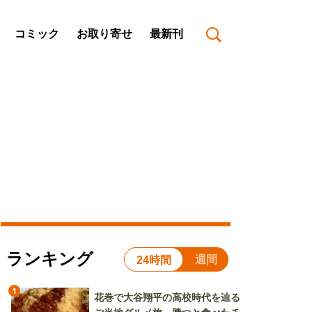
コミック
お取り寄せ
最新刊
ランキング
週間
24時間
1
花巻で大谷翔平の高校時代を辿る