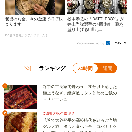
老後のお金、今の金運でほぼ決
松本孝弘の「BATTLEBOX」が
まります
井上尚弥選手の4団体統一戦を
盛り上げる!!世紀...
PR(合同会社デジタルファーム )
Recommended by
ランキング
24時間
週間
1
谷中の古民家で味わう、20分以上蒸した
極上うなぎ。継ぎ足しタレと硬めご飯の
マリアージュ
2
ご当地グルメ“旅”歩き
花巻で大谷翔平の高校時代を辿るご当地
グルメ旅。勝つと食べたチョコバナナク