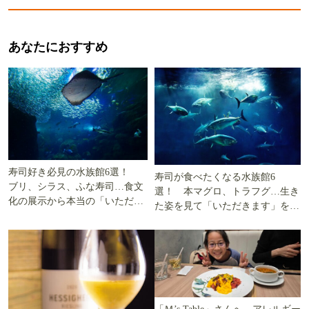
あなたにおすすめ
寿司好き必見の水族館6選！
寿司が食べたくなる水族館6
ブリ、シラス、ふな寿司…食文
選！ 本マグロ、トラフグ…生き
化の展示から本当の「いただき
た姿を見て「いただきます」を考
ます」を知る
える