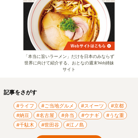
「本当に旨いラーメン」だけを日本のみならず
世界に向けて紹介する、おとなの週末Web姉妹
サイト
記事をさがす
#ライフ
#ご当地グルメ
#スイーツ
#京都
#納豆
#名古屋
#弁当
#ウナギ
#うな重
#千駄木
#世田谷
#江ノ島