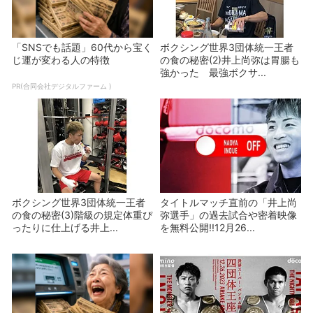
「SNSでも話題」60代から宝く
ボクシング世界3団体統一王者
じ運が変わる人の特徴
の食の秘密(2)井上尚弥は胃腸も
強かった 最強ボクサ...
PR(合同会社デジタルファーム )
ボクシング世界3団体統一王者
タイトルマッチ直前の「井上尚
の食の秘密(3)階級の規定体重ぴ
弥選手」の過去試合や密着映像
ったりに仕上げる井上...
を無料公開!!12月26...