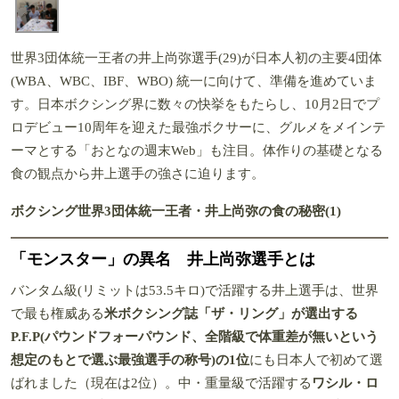
世界3団体統一王者の井上尚弥選手(29)が日本人初の主要4団体
(WBA、WBC、IBF、WBO) 統一に向けて、準備を進めていま
す。日本ボクシング界に数々の快挙をもたらし、10月2日でプ
ロデビュー10周年を迎えた最強ボクサーに、グルメをメインテ
ーマとする「おとなの週末Web」も注目。体作りの基礎となる
食の観点から井上選手の強さに迫ります。
ボクシング世界3団体統一王者・井上尚弥の食の秘密(1)
「モンスター」の異名 井上尚弥選手とは
バンタム級(リミットは53.5キロ)で活躍する井上選手は、世界
で最も権威ある
米ボクシング誌「ザ・リング」が選出する
P.F.P(パウンドフォーパウンド、全階級で体重差が無いという
想定のもとで選ぶ最強選手の称号)の1位
にも日本人で初めて選
ばれました（現在は2位）。中・重量級で活躍する
ワシル・ロ