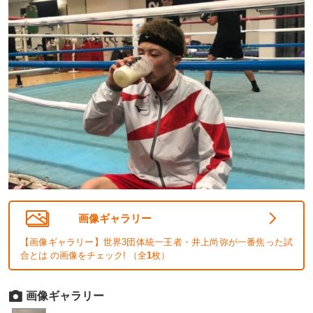
画像ギャラリー
【画像ギャラリー】世界3団体統一王者・井上尚弥が一番焦った試
合とは の画像をチェック! （全
1
枚）
画像ギャラリー