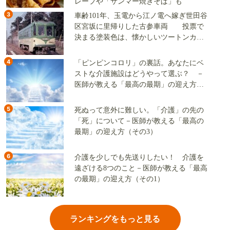
レープや「サンマー焼きそば」も
3
車齢101年、玉電から江ノ電へ嫁ぎ世田谷
区宮坂に里帰りした古参車両 投票で
決まる塗装色は、懐かしいツートンカラ
ーか、グリーン単色か
4
「ピンピンコロリ」の裏話。あなたにベ
ストな介護施設はどうやって選ぶ？ －
医師が教える「最高の最期」の迎え方
（その2）
5
死ぬって意外に難しい。「介護」の先の
「死」について－医師が教える「最高の
最期」の迎え方（その3）
6
介護を少しでも先送りしたい！ 介護を
遠ざける8つのこと－医師が教える「最高
の最期」の迎え方（その1）
ランキングをもっと見る