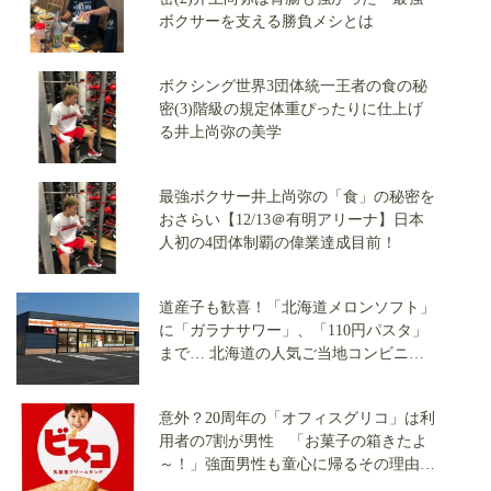
ボクサーを支える勝負メシとは
ボクシング世界3団体統一王者の食の秘
密(3)階級の規定体重ぴったりに仕上げ
る井上尚弥の美学
最強ボクサー井上尚弥の「食」の秘密を
おさらい【12/13＠有明アリーナ】日本
人初の4団体制覇の偉業達成目前！
道産子も歓喜！「北海道メロンソフト」
に「ガラナサワー」、「110円パスタ」
まで… 北海道の人気ご当地コンビニ
「セイコーマート」の商品が首都圏でも
買える理由(前編)
意外？20周年の「オフィスグリコ」は利
用者の7割が男性 「お菓子の箱きたよ
～！」強面男性も童心に帰るその理由と
は