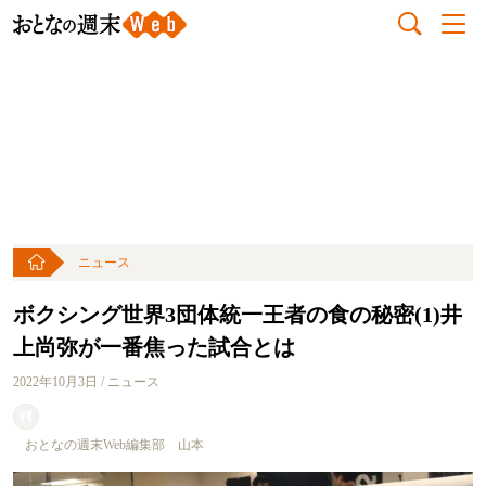
ニュース
ボクシング世界3団体統一王者の食の秘密(1)井
上尚弥が一番焦った試合とは
2022年10月3日 / ニュース
おとなの週末Web編集部 山本