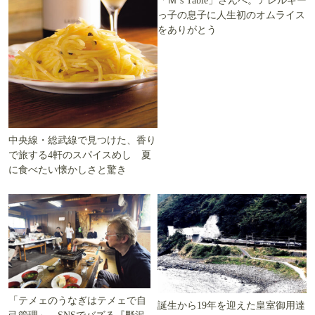
「Ｍ’s Table」さんへ。アレルギー
っ子の息子に人生初のオムライス
をありがとう
中央線・総武線で見つけた、香り
で旅する4軒のスパイスめし 夏
に食べたい懐かしさと驚き
「テメェのうなぎはテメェで自
誕生から19年を迎えた皇室御用達