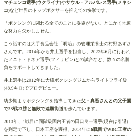
マチェンコ選手(ウクライナ)
や
サウル・アルバレス選手(メキシ
コ)
など世界のトップボクサーを抑えての快挙です。
「ボクシングに関わる全てのことに妥協がない。とにかく地道
な努力を欠かしません」
こう話すのは大手食品会社「明治」の管理栄養士の村野あずさ
さんです。2014年から井上選手を担当し、2022年6月に行われ
たノニト・ドネア選手(フィリピン)との試合など、数々の名勝
負をサポートしてきました。
井上選手は2012年に大橋ボクシングジムからライトフライ級
(48.9キロ)でプロデビュー。
幼少期よりボクシングを指導してきた
父・真吾さんとの父子鷹
で23戦23勝と無敗で連勝街道
を歩んでいます。
2013年、4戦目に同階級国内王者の田口良一選手(現在は引退)
を判定で下し、日本王座を獲得、2014年に
6戦目でWBC王者の