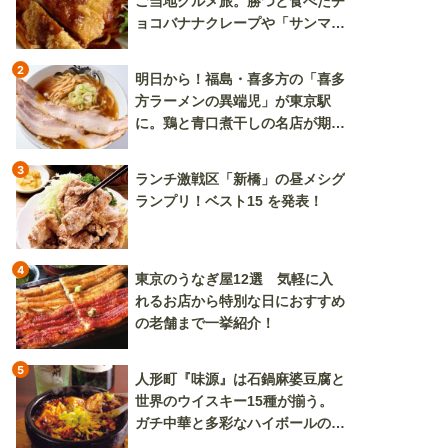
ご当地グルメ旅。勝つと食べたチ
ョコバナナクレープや「サンマー
焼きそば」も
2
明日から！福島・喜多方の「喜多
方ラーメンの異端児」が東京駅
に。鶏と青口煮干しの名店が期間
限定で登場
3
ランチ激戦区「新橋」の昼メシグ
ランプリ！ベスト15 を発表！
4
東京のうなぎ屋12選 気軽に入
れるお店から特別な日におすすめ
の老舗まで一挙紹介！
5
人形町『味源』は石鍋麻婆豆腐と
世界のウイスキー15種が揃う。
ガチ中華と多彩なハイボールの組
み合わせを楽しめる