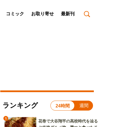
コミック
お取り寄せ
最新刊
ランキング
週間
24時間
1
花巻で大谷翔平の高校時代を辿る