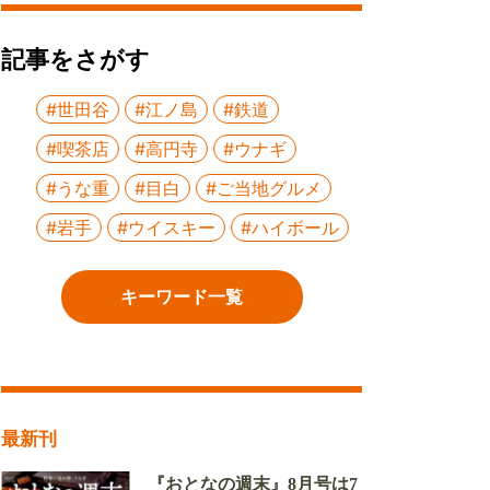
記事をさがす
#世田谷
#江ノ島
#鉄道
#喫茶店
#高円寺
#ウナギ
#うな重
#目白
#ご当地グルメ
#岩手
#ウイスキー
#ハイボール
キーワード一覧
最新刊
『おとなの週末』8月号は7