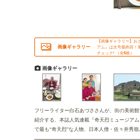
【画像ギャラリー】お
画像ギャラリー
アム』は次号最終回！筆
チェック! （全
6
枚）
画像ギャラリー
フリーライター白石あづささんが、街の美術館
紹介する、本誌人気連載『奇天烈ミュージアム
で最も“奇天烈”な人物、日本人僧・佐々井秀