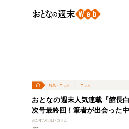
特集・コラム
コラム
おとなの週末人気連載『館長
次号最終回！筆者が出会った中
2023年7月13日 / コラム