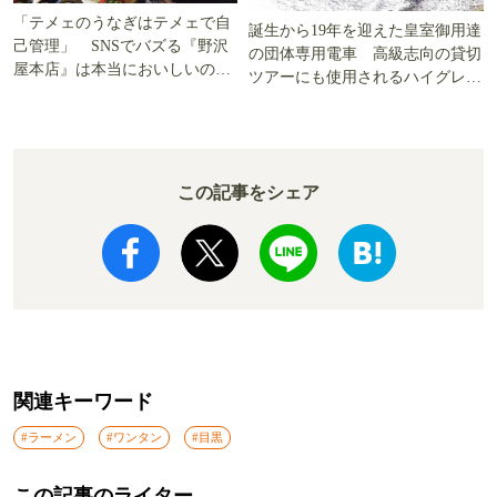
「テメェのうなぎはテメェで自
誕生から19年を迎えた皇室御用達
己管理」 SNSでバズる『野沢
の団体専用電車 高級志向の貸切
屋本店』は本当においしいの
ツアーにも使用されるハイグレー
か!? いざ実食調査
ド電車とは
この記事をシェア
関連キーワード
#ラーメン
#ワンタン
#目黒
この記事のライター