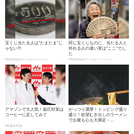
宝くじ当たる人は“たまたま”じ
同じ宝くじなのに、当たる人と
ゃない?!
外れる人の違い実は“ここ”でし
た
PR(合同会社デジタルファーム )
PR(合同会社デジタルファーム )
アマゾンで大人気！血圧対策は
がっつり濃厚！トッピング盛り
コーヒーに足してみて
盛り！欲望むき出しのラーメン
でお腹も心も大満足 - ...
PR(森永乳業)