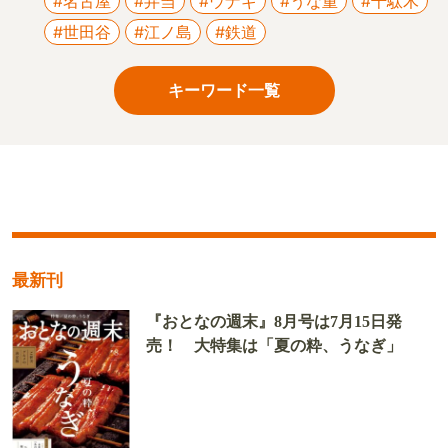
#名古屋
#弁当
#ウナギ
#うな重
#千駄木
#世田谷
#江ノ島
#鉄道
キーワード一覧
最新刊
『おとなの週末』8月号は7月15日発
売！ 大特集は「夏の粋、うなぎ」