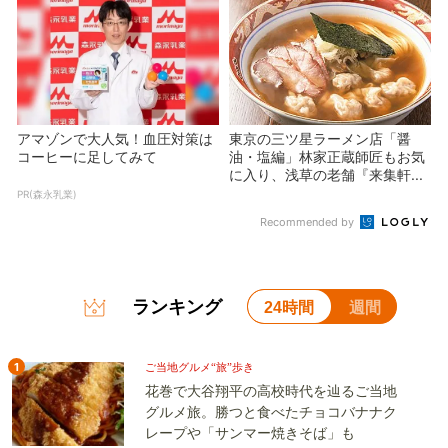
アマゾンで大人気！血圧対策は
東京の三ツ星ラーメン店「醤
コーヒーに足してみて
油・塩編」林家正蔵師匠もお気
に入り、浅草の老舗『来集軒...
PR(森永乳業)
Recommended by
ランキング
24時間
週間
1
ご当地グルメ“旅”歩き
花巻で大谷翔平の高校時代を辿るご当地
グルメ旅。勝つと食べたチョコバナナク
レープや「サンマー焼きそば」も