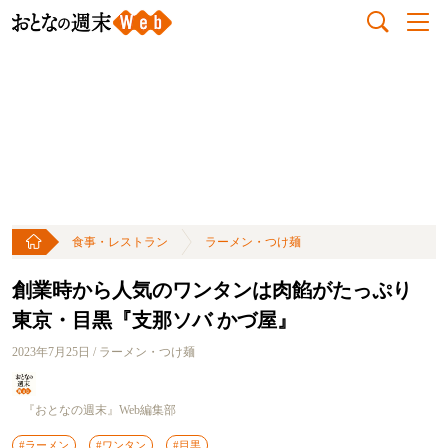
食事・レストラン
ラーメン・つけ麺
創業時から人気のワンタンは肉餡がたっぷり
東京・目黒『支那ソバ かづ屋』
2023年7月25日 / ラーメン・つけ麺
『おとなの週末』Web編集部
#ラーメン
#ワンタン
#目黒