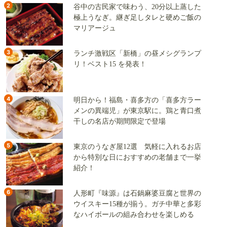
2
谷中の古民家で味わう、20分以上蒸した
極上うなぎ。継ぎ足しタレと硬めご飯の
マリアージュ
3
ランチ激戦区「新橋」の昼メシグランプ
リ！ベスト15 を発表！
4
明日から！福島・喜多方の「喜多方ラー
メンの異端児」が東京駅に。鶏と青口煮
干しの名店が期間限定で登場
5
東京のうなぎ屋12選 気軽に入れるお店
から特別な日におすすめの老舗まで一挙
紹介！
6
人形町『味源』は石鍋麻婆豆腐と世界の
ウイスキー15種が揃う。ガチ中華と多彩
なハイボールの組み合わせを楽しめる