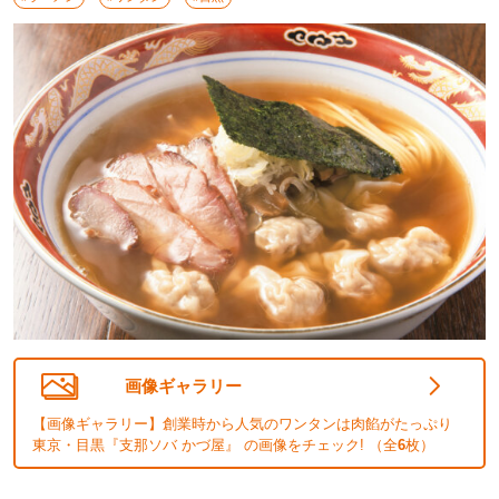
画像ギャラリー
【画像ギャラリー】創業時から人気のワンタンは肉餡がたっぷり
東京・目黒『支那ソバ かづ屋』 の画像をチェック! （全
6
枚）