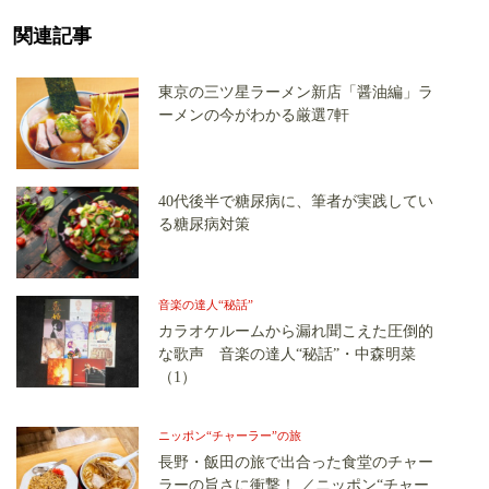
関連記事
東京の三ツ星ラーメン新店「醤油編」ラ
ーメンの今がわかる厳選7軒
40代後半で糖尿病に、筆者が実践してい
る糖尿病対策
音楽の達人“秘話”
カラオケルームから漏れ聞こえた圧倒的
な歌声 音楽の達人“秘話”・中森明菜
（1）
ニッポン“チャーラー”の旅
長野・飯田の旅で出合った食堂のチャー
ラーの旨さに衝撃！ ／ニッポン“チャー