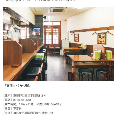
『支那ソバ かづ屋』