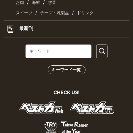
/
/
お肉
海鮮
惣菜
/
/
スイーツ
チーズ・乳製品
ドリンク
最新刊
キーワード一覧
CHECK US!