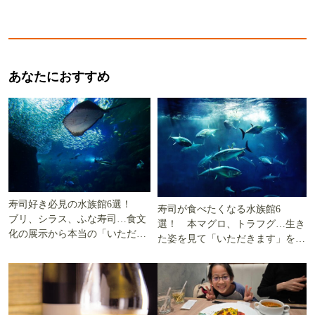
あなたにおすすめ
寿司好き必見の水族館6選！
寿司が食べたくなる水族館6
ブリ、シラス、ふな寿司…食文
選！ 本マグロ、トラフグ…生き
化の展示から本当の「いただき
た姿を見て「いただきます」を考
ます」を知る
える