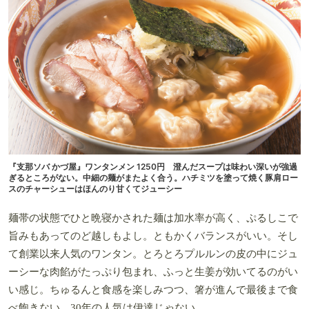
『支那ソバ かづ屋』ワンタンメン 1250円 澄んだスープは味わい深いが強過
ぎるところがない。中細の麺がまたよく合う。ハチミツを塗って焼く豚肩ロー
スのチャーシューはほんのり甘くてジューシー
麺帯の状態でひと晩寝かされた麺は加水率が高く、ぷるしこで
旨みもあってのど越しもよし。ともかくバランスがいい。そし
て創業以来人気のワンタン。とろとろプルルンの皮の中にジュ
ーシーな肉餡がたっぷり包まれ、ふっと生姜が効いてるのがい
い感じ。ちゅるんと食感を楽しみつつ、箸が進んで最後まで食
べ飽きない。30年の人気は伊達じゃない。