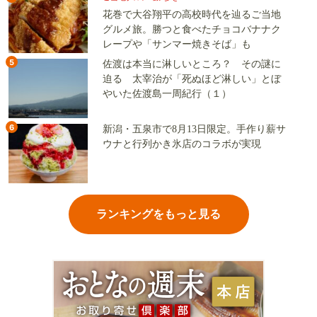
花巻で大谷翔平の高校時代を辿るご当地
グルメ旅。勝つと食べたチョコバナナク
レープや「サンマー焼きそば」も
5
佐渡は本当に淋しいところ？ その謎に
迫る 太宰治が「死ぬほど淋しい」とぼ
やいた佐渡島一周紀行（１）
6
新潟・五泉市で8月13日限定。手作り薪サ
ウナと行列かき氷店のコラボが実現
ランキングをもっと見る