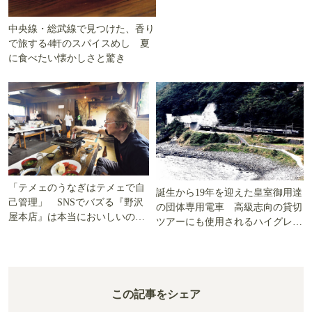
中央線・総武線で見つけた、香り
で旅する4軒のスパイスめし 夏
に食べたい懐かしさと驚き
「テメェのうなぎはテメェで自
誕生から19年を迎えた皇室御用達
己管理」 SNSでバズる『野沢
の団体専用電車 高級志向の貸切
屋本店』は本当においしいの
ツアーにも使用されるハイグレー
か!? いざ実食調査
ド電車とは
この記事をシェア