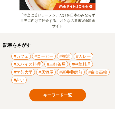
「本当に旨いラーメン」だけを日本のみならず
世界に向けて紹介する、おとなの週末Web姉妹
サイト
記事をさがす
#カフェ
#コーヒー
#横浜
#カレー
#スパイス料理
#三軒茶屋
#中華料理
#学芸大学
#居酒屋
#新井薬師前
#白金高輪
#占い
キーワード一覧