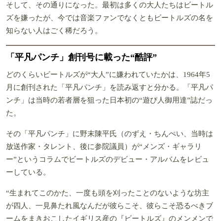
そして、その通りになった。最初は多くの大人たちはビートル
ズを嫌ったが、今では音楽ファンでなくともビートルズの名を
知らない人はごく稀だろう。
「平凡パンチ」創刊号に載った“酷評”
どのくらいビートルズが“大人”に嫌われていたかは、1964年5
月に創刊された「平凡パンチ」を読み返すと分かる。「平凡パ
ンチ」は当時の若者層を狙った日本初の“遊び人御用達”誌だっ
た。
その「平凡パンチ」に野末陳平氏（のずえ・ちんぺい、当時は
放送作家・タレント、後に参院議員）が“メンズ・ギャラリ
ー”というコラムでビートルズのデビュー・アルバムをレビュ
ーしている。
“生まれてこのかた、一度も頭を刈ったことのないような坊主
が四人、一見鼻たれ風なんだが彼らこそ、彼らこそ恐るべきブ
ームをまきおこしたイギリス産の『ビートルズ』のメンメンで