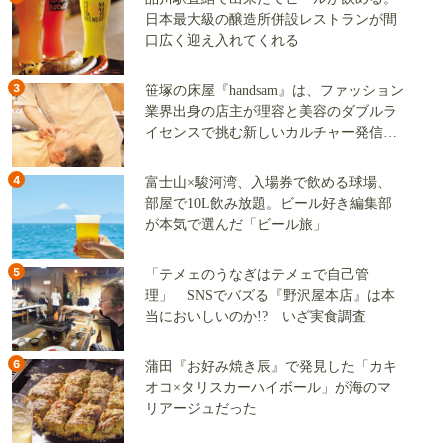
日本最大級の醸造所併設レストランが間
口広く迎え入れてくれる
3
笹塚の床屋『handsam』は、ファッション
業界出身の店主が理容と美容のダブルラ
イセンスで挑む新しいカルチャー発信基
地
4
富士山×駿河湾、入場券で飲める球場、
部屋で10L飲み放題。ビール好き編集部
が本気で選んだ「ビール旅」
5
「テメェのうなぎはテメェで自己管
理」 SNSでバズる『野沢屋本店』は本
当においしいのか!? いざ実食調査
6
蒲田『お好み焼き辰』で発見した「カキ
オコ×タリスカーハイボール」が海のマ
リアージュだった