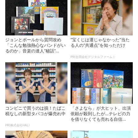
ジョンとポールから質問攻め
“宝くじは運じゃなかった”当た
「こんな勉強熱心なバンドがい
る人の“共通点”を知っただけ
るのか」音楽の達人“秘話”...
PR(合同会社デジタルファーム )
コンビニで買うのは損！たばこ
「さよなら」が大ヒット、出演
税なしの新型タバコが爆売れ中
依頼が殺到したが…テレビの力
を借りなくても売れる自信...
PR(株式会社HAL)