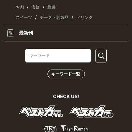
/
/
お肉
海鮮
惣菜
/
/
スイーツ
チーズ・乳製品
ドリンク
最新刊
キーワード一覧
CHECK US!