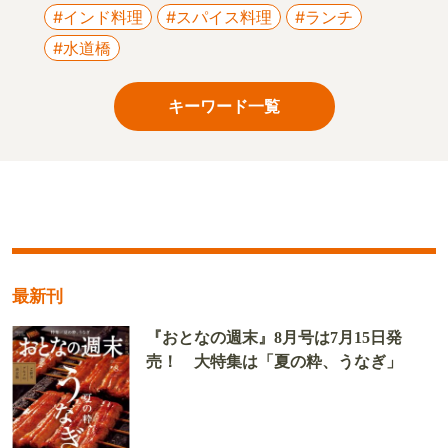
#インド料理
#スパイス料理
#ランチ
#水道橋
キーワード一覧
最新刊
『おとなの週末』8月号は7月15日発
売！ 大特集は「夏の粋、うなぎ」