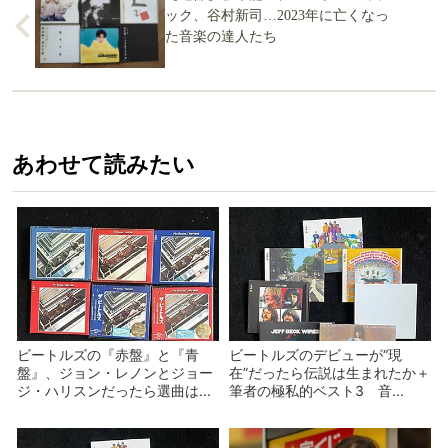
ック、谷村新司…2023年に亡くなっ
た音楽の達人たち
あわせて読みたい
ビートルズの『赤盤』と『青
ビートルズのデビューが“現
盤』、ジョン・レノンとジョー
在”だったら伝説は生まれたか＋
ジ・ハリスンだったら選曲は...
筆者の極私的ベスト3 音...