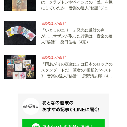
は、クラプトンやペイジとの「差」を気
にしていたか 音楽の達人“秘話”ジェ
フ・ベック（1）
音楽の達人“秘話”
「いとしのエリー」発売に反対の声
が……サザンが取った行動は 音楽の達
人“秘話”・桑田佳祐（4完）
音楽の達人“秘話”
「雨あがりの夜空に」は日本のロックの
スタンダードだ 筆者の“極私的”ベスト
3 音楽の達人“秘話”・忌野清志郎（4
完）