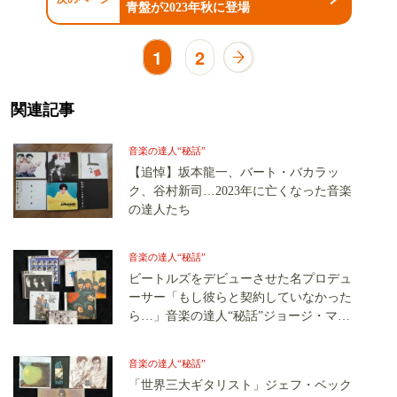
青盤が2023年秋に登場
1
2
関連記事
音楽の達人“秘話”
【追悼】坂本龍一、バート・バカラッ
ク、谷村新司…2023年に亡くなった音楽
の達人たち
音楽の達人“秘話”
ビートルズをデビューさせた名プロデュ
ーサー「もし彼らと契約していなかった
ら…」音楽の達人“秘話”ジョージ・マー
ティン（1）
音楽の達人“秘話”
「世界三大ギタリスト」ジェフ・ベック