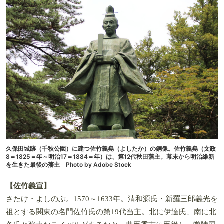
久保田城跡（千秋公園）に建つ佐竹義堯（よしたか）の銅像。佐竹義堯（文政
8＝1825＝年～明治17＝1884＝年）は、第12代秋田藩主。幕末から明治維新
を生きた最後の藩主 Photo by Adobe Stock
【佐竹義宣】
さたけ・よしのぶ。1570～1633年。清和源氏・新羅三郎義光を
祖とする関東の名門佐竹氏の第19代当主。北に伊達氏、南に北