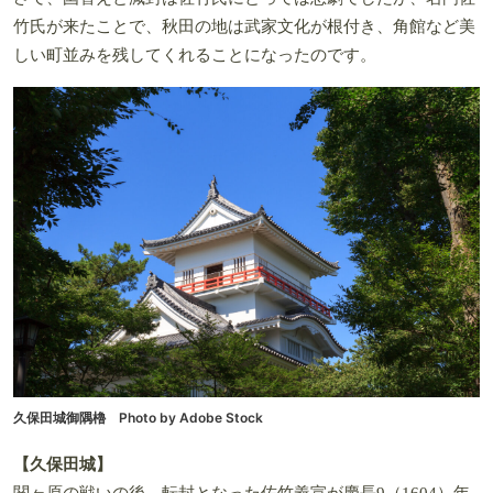
竹氏が来たことで、秋田の地は武家文化が根付き、角館など美
しい町並みを残してくれることになったのです。
久保田城御隅櫓 Photo by Adobe Stock
【久保田城】
関ヶ原の戦いの後、転封となった佐竹義宣が慶長9（1604）年