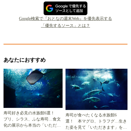
Google検索で『おとなの週末Web』を優先表示する
「優先するソース」とは？
あなたにおすすめ
寿司好き必見の水族館6選！
寿司が食べたくなる水族館6
ブリ、シラス、ふな寿司…食文
選！ 本マグロ、トラフグ…生き
化の展示から本当の「いただき
た姿を見て「いただきます」を考