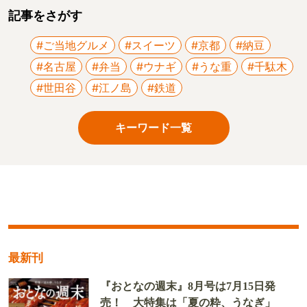
記事をさがす
#ご当地グルメ
#スイーツ
#京都
#納豆
#名古屋
#弁当
#ウナギ
#うな重
#千駄木
#世田谷
#江ノ島
#鉄道
キーワード一覧
最新刊
『おとなの週末』8月号は7月15日発
売！ 大特集は「夏の粋、うなぎ」