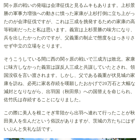
関ヶ原の戦いの発端は会津征伐と見るムキもあります。上杉景
勝の軍事力増強への動きに憤った家康が上杉打倒に立ち上がっ
たのが会津征伐ですが、これは三成を挑発するための家康の高
等戦術だったと私は思います。義宣は上杉景勝の味方になり、
兵を出したかったのですが、父義重の制止で態度をはっきりさ
せず中立の立場をとります。
そうこうしている間に西の関ヶ原の戦いで三成方は敗北。家康
に味方しなかった義宣は謀反人三成と共謀していたとされ、領
国没収を言い渡されます。しかし、父である義重が伏見城の家
康を訪ね、必死に家名存続を嘆願したおかげで20万石と大幅な
減封となりながら、出羽国（秋田県）への国替えを命じられ、
佐竹氏は存続することになりました。
この際に美人を根こそぎ常陸から出羽へ連れて行ったことが秋
田美人を生んだという俗説がありますが、茨城の方たちにはず
いぶんと失礼な話です。