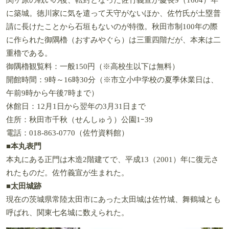
に築城。徳川家に気を遣って天守がないほか、佐竹氏が土塁普
請に長けたことから石垣もないのが特徴。秋田市制100年の際
に作られた御隅櫓（おすみやぐら）は三重四階だが、本来は二
重櫓である。
御隅櫓観覧料：一般150円（※高校生以下は無料）
開館時間：9時～16時30分（※市立小中学校の夏季休業日は、
午前9時から午後7時まで）
休館日：12月1日から翌年の3月31日まで
住所：秋田市千秋（せんしゅう）公園1ｰ39
電話：018-863-0770（佐竹資料館）
■
本丸表門
本丸にある正門は木造2階建てで、平成13（2001）年に復元さ
れたものだ。佐竹義宣が生まれた。
■
太田城跡
現在の茨城県常陸太田市にあった太田城は佐竹城、舞鶴城とも
呼ばれ、関東七名城に数えられた。