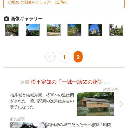
の眺め の画像をチェック! （全
7
枚）
画像ギャラリー
1
2
連載
松平定知の「一城一話55の物語」
次の記事
福井城と結城秀康、将軍への道は閉
ざされた 徳川家康の次男は秀吉の
養子になった
前の記事
高田城の城主だった松平忠輝「幽閉