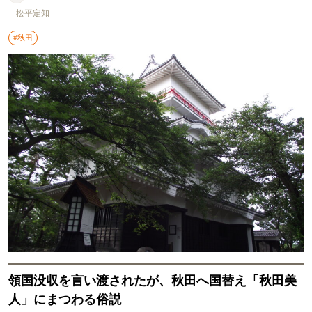
松平定知
#秋田
領国没収を言い渡されたが、秋田へ国替え「秋田美
人」にまつわる俗説