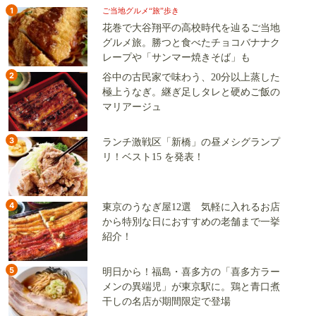
1
ご当地グルメ“旅”歩き
花巻で大谷翔平の高校時代を辿るご当地
グルメ旅。勝つと食べたチョコバナナク
レープや「サンマー焼きそば」も
2
谷中の古民家で味わう、20分以上蒸した
極上うなぎ。継ぎ足しタレと硬めご飯の
マリアージュ
3
ランチ激戦区「新橋」の昼メシグランプ
リ！ベスト15 を発表！
4
東京のうなぎ屋12選 気軽に入れるお店
から特別な日におすすめの老舗まで一挙
紹介！
5
明日から！福島・喜多方の「喜多方ラー
メンの異端児」が東京駅に。鶏と青口煮
干しの名店が期間限定で登場