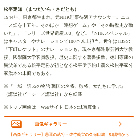
松平定知 （まつだいら・さだとも）
1944年、東京都生まれ。元NHK理事待遇アナウンサー。ニュ
ース畑を十五年。そのほか「連想ゲーム」や「その時歴史が動
いた」、「シリーズ世界遺産100」など。「NHKスペシャル」
はキャスターやナレーションで100本以上担当。近年はTBSの
「下町ロケット」のナレーションも。現在京都造形芸術大学教
授、國學院大学客員教授。歴史に関する著書多数。徳川家康の
異父弟である松平定勝が祖となる松平伊予松山藩久松松平家分
家旗本の末裔でもある。
※『一城一話55の物語 戦国の名将、敗将、女たちに学ぶ』
（講談社ビーシー／講談社）から転載
※トップ画像は「Webサイト 日本の城写真集」
画像ギャラリー
【画像ギャラリー】悲運の武将・佐竹義宣の久保田城 御隅櫓から