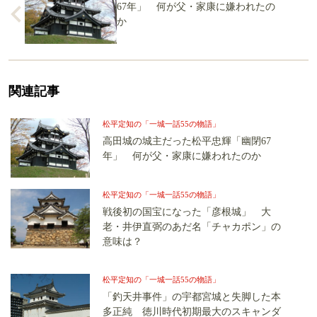
67年」 何が父・家康に嫌われたの
か
関連記事
松平定知の「一城一話55の物語」
高田城の城主だった松平忠輝「幽閉67
年」 何が父・家康に嫌われたのか
松平定知の「一城一話55の物語」
戦後初の国宝になった「彦根城」 大
老・井伊直弼のあだ名「チャカポン」の
意味は？
松平定知の「一城一話55の物語」
「釣天井事件」の宇都宮城と失脚した本
多正純 徳川時代初期最大のスキャンダ