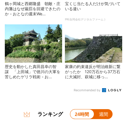
鶴ヶ岡城と西郷隆盛 朝敵・庄
宝くじ当たる人だけが気づいて
内藩はなぜ厳罰を回避できたの
いる違い
か - おとなの週末We...
PR(合同会社デジタルファーム )
歴史を動かした真田昌幸の智
家康の約束違反が明治維新に繋
謀 「上田城」で徳川の大軍を
がったか 120万石から37万石
苦しめたゲリラ戦術 - お...
に大減封、萩城に移っ...
Recommended by
ランキング
24時間
週間