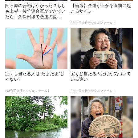
関ヶ原の合戦はなかった？もし
【当選】金運が上がる直前に起
も上杉・佐竹連合軍ができてい
こるサイン
たら 久保田城で悲運の佐...
PR(合同会社デジタルファーム )
宝くじ当たる人は“たまたま”じ
宝くじ当たる人だけが気づいて
ゃない?!
いる違い
PR(合同会社デジタルファーム )
PR(合同会社デジタルファーム )