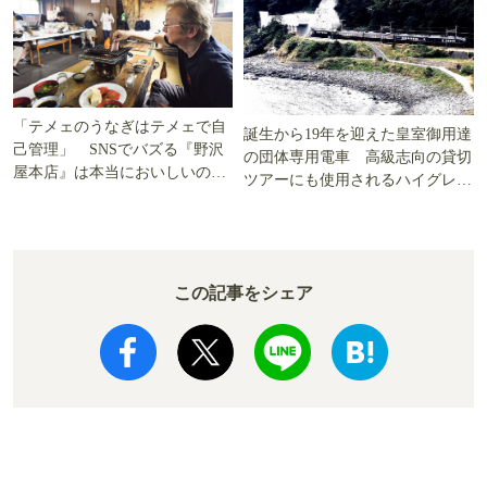
「テメェのうなぎはテメェで自
誕生から19年を迎えた皇室御用達
己管理」 SNSでバズる『野沢
の団体専用電車 高級志向の貸切
屋本店』は本当においしいの
ツアーにも使用されるハイグレー
か!? いざ実食調査
ド電車とは
この記事をシェア