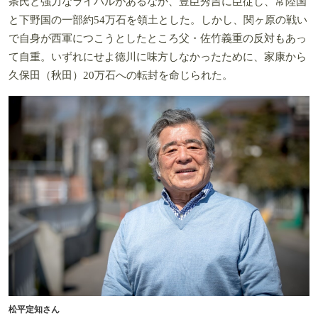
条氏と強力なライバルがあるなか、豊臣秀吉に臣従し、常陸国
と下野国の一部約54万石を領土とした。しかし、関ヶ原の戦い
で自身が西軍につこうとしたところ父・佐竹義重の反対もあっ
て自重。いずれにせよ徳川に味方しなかったために、家康から
久保田（秋田）20万石への転封を命じられた。
松平定知さん