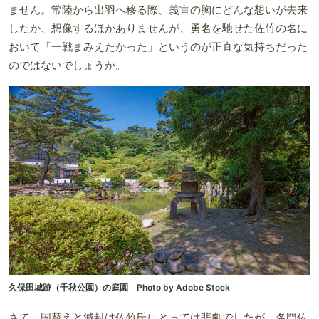
ません。常陸から出羽へ移る際、義宣の胸にどんな想いが去来
したか、想像するほかありませんが、勇名を馳せた佐竹の名に
おいて「一戦まみえたかった」というのが正直な気持ちだった
のではないでしょうか。
久保田城跡（千秋公園）の庭園 Photo by Adobe Stock
さて、国替えと減封は佐竹氏にとっては悲劇でしたが、名門佐