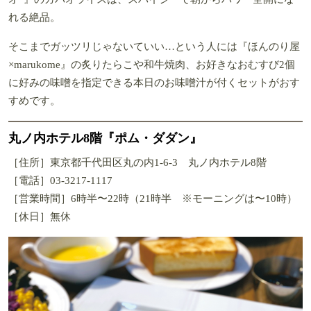
れる絶品。
そこまでガッツリじゃないていい…という人には『ほんのり屋
×marukome』の炙りたらこや和牛焼肉、お好きなおむすび2個
に好みの味噌を指定できる本日のお味噌汁が付くセットがおす
すめです。
丸ノ内ホテル8階『ポム・ダダン』
［住所］東京都千代田区丸の内1-6-3 丸ノ内ホテル8階
［電話］03-3217-1117
［営業時間］6時半〜22時（21時半 ※モーニングは〜10時）
［休日］無休