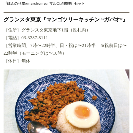
『ほんのり屋×marukome』マルコメ味噌汁セット
グランスタ東京『マンゴツリーキッチン “ガパオ”』
［住所］グランスタ東京地下1階（改札内）
［電話］03-3287-8111
［営業時間］7時〜22時半、日・祝は〜21時半 ※祝前日は〜
22時半（モーニングは〜10時）
［休日］無休