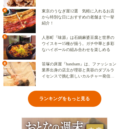
4
東京のうなぎ屋12選 気軽に入れるお店
から特別な日におすすめの老舗まで一挙
紹介！
5
人形町『味源』は石鍋麻婆豆腐と世界の
ウイスキー15種が揃う。ガチ中華と多彩
なハイボールの組み合わせを楽しめる
6
笹塚の床屋『handsam』は、ファッション
業界出身の店主が理容と美容のダブルラ
イセンスで挑む新しいカルチャー発信基
地
ランキングをもっと見る