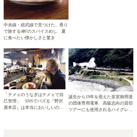
中央線・総武線で見つけた、香り
で旅する4軒のスパイスめし 夏
に食べたい懐かしさと驚き
「テメェのうなぎはテメェで自
誕生から19年を迎えた皇室御用達
己管理」 SNSでバズる『野沢
の団体専用電車 高級志向の貸切
屋本店』は本当においしいの
ツアーにも使用されるハイグレー
か!? いざ実食調査
ド電車とは