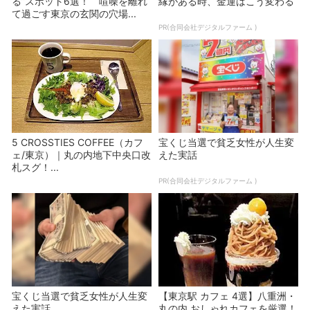
る”スポット6選！ 喧噪を離れ
縁がある時、金運はこう変わる
て過ごす東京の玄関の穴場...
PR(合同会社デジタルファーム )
5 CROSSTIES COFFEE（カフ
宝くじ当選で貧乏女性が人生変
ェ/東京）｜丸の内地下中央口改
えた実話
札スグ！...
PR(合同会社デジタルファーム )
宝くじ当選で貧乏女性が人生変
【東京駅 カフェ 4選】八重洲・
えた実話
丸の内 おしゃれカフェを厳選！