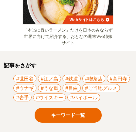
「本当に旨いラーメン」だけを日本のみならず
世界に向けて紹介する、おとなの週末Web姉妹
サイト
記事をさがす
#世田谷
#江ノ島
#鉄道
#喫茶店
#高円寺
#ウナギ
#うな重
#目白
#ご当地グルメ
#岩手
#ウイスキー
#ハイボール
キーワード一覧