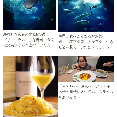
寿司好き必見の水族館6選！
寿司が食べたくなる水族館6
ブリ、シラス、ふな寿司…食文
選！ 本マグロ、トラフグ…生き
化の展示から本当の「いただき
た姿を見て「いただきます」を考
ます」を知る
える
「Ｍ’s Table」さんへ。アレルギー
っ子の息子に人生初のオムライス
をありがとう