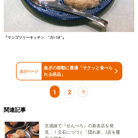
『マンゴツリーキッチン “ガパオ”』
急ぎの移動に最適「サクッと食べら
次のページ
れる絶品」
1
2
関連記事
京成線で『せんべろ』の新名店を発
見…！立石につづく「隠れ家」3店を覆