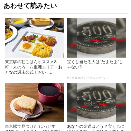
あわせて読みたい
東京駅の朝ごはんオススメ8
宝くじ当たる人は“たまたま”じ
軒！丸の内・八重洲エリア - お
ゃない?!
となの週末公式｜おいし...
PR(合同会社デジタルファーム )
東京駅で見つけた“ほっとす
あなたの金運はどう？宝くじに