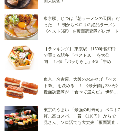
面大調査！
東京駅、じつは『朝ラーメンの天国』だ
った…！ 朝からペロリの絶品ラーメン
《ベスト5店》 を覆面調査隊がレポート
【ランキング】 東京駅 《1500円以下》
で買える駅弁 「ベスト10」 を大公
開…！5位「バラちらし」4位「牛め
し」、1位は 《6万個売上》 あの弁当
（大丸東京編）
東京、名古屋、大阪のおみやげ 「ベス
ト35」 を決める…！ 《最安値は238円》
覆面調査隊が 「食べて選んだ」 伊勢
丹・三越・高島屋・阪急うめだの 「最
強のスイーツ」
東京のうまい 「最強の町寿司」 ベスト7
軒…高コスパ、一貫 《110円》 からで一
見さん、ソロ活でも大丈夫「覆面調査隊
が実食」