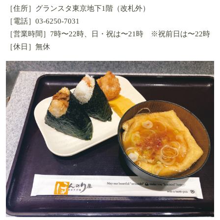
［住所］グランスタ東京地下1階（改札外）
［電話］03-6250-7031
［営業時間］7時〜22時、日・祝は〜21時 ※祝前日は〜22時
［休日］無休