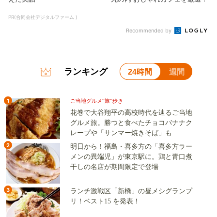
PR(合同会社デジタルファーム )
Recommended by
ランキング
24時間
週間
1
ご当地グルメ“旅”歩き
花巻で大谷翔平の高校時代を辿るご当地
グルメ旅。勝つと食べたチョコバナナク
レープや「サンマー焼きそば」も
2
明日から！福島・喜多方の「喜多方ラー
メンの異端児」が東京駅に。鶏と青口煮
干しの名店が期間限定で登場
3
ランチ激戦区「新橋」の昼メシグランプ
リ！ベスト15 を発表！