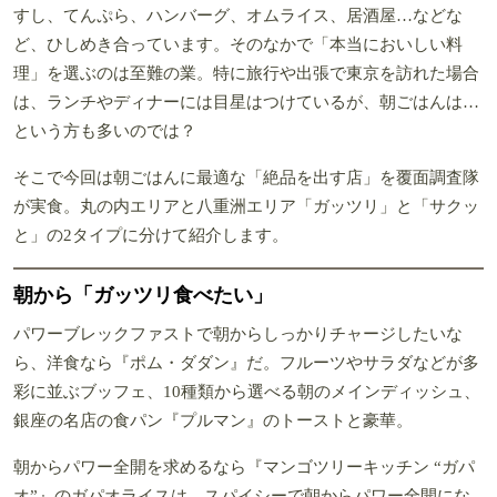
すし、てんぷら、ハンバーグ、オムライス、居酒屋…などな
ど、ひしめき合っています。そのなかで「本当においしい料
理」を選ぶのは至難の業。特に旅行や出張で東京を訪れた場合
は、ランチやディナーには目星はつけているが、朝ごはんは…
という方も多いのでは？
そこで今回は朝ごはんに最適な「絶品を出す店」を覆面調査隊
が実食。丸の内エリアと八重洲エリア「ガッツリ」と「サクッ
と」の2タイプに分けて紹介します。
朝から「ガッツリ食べたい」
パワーブレックファストで朝からしっかりチャージしたいな
ら、洋食なら『ポム・ダダン』だ。フルーツやサラダなどが多
彩に並ぶブッフェ、10種類から選べる朝のメインディッシュ、
銀座の名店の食パン『プルマン』のトーストと豪華。
朝からパワー全開を求めるなら『マンゴツリーキッチン “ガパ
オ”』のガパオライスは、スパイシーで朝からパワー全開にな