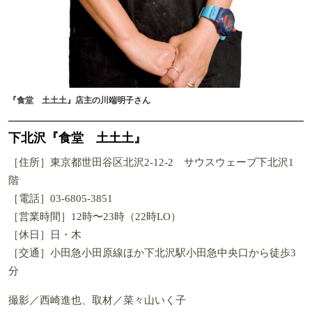
『食堂 土土土』店主の川端明子さん
下北沢『食堂 土土土』
［住所］東京都世田谷区北沢2-12-2 サウスウェーブ下北沢1
階
［電話］03-6805-3851
［営業時間］12時〜23時（22時LO）
［休日］日・木
［交通］小田急小田原線ほか下北沢駅小田急中央口から徒歩3
分
撮影／西崎進也、取材／菜々山いく子