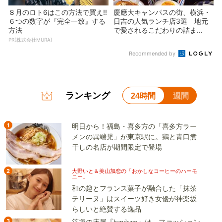
８月のロト6はこの方法で買え!!
慶應大キャンパスの街、横浜・
６つの数字が『完全一致』する
日吉の人気ランチ店3選 地元
方法
で愛されるこだわりの詰ま...
PR(株式会社MURA)
Recommended by
ランキング
24時間
週間
1
明日から！福島・喜多方の「喜多方ラー
メンの異端児」が東京駅に。鶏と青口煮
干しの名店が期間限定で登場
2
大野いと＆美山加恋の「おかしなコーヒーのハーモ
ニー」
和の趣とフランス菓子が融合した「抹茶
テリーヌ」はスイーツ好き女優が神楽坂
らしいと絶賛する逸品
3