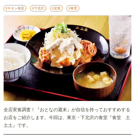
#チキン南蛮
#下北沢
#定食
#食堂
全店実食調査！『おとなの週末』が自信を持っておすすめする
お店をご紹介します。今回は、東京・下北沢の食堂『食堂 土
土土』です。