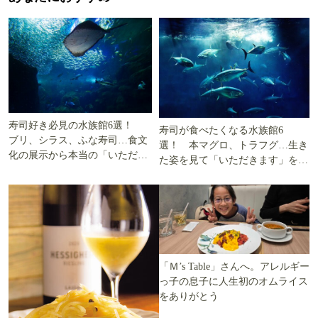
寿司好き必見の水族館6選！
寿司が食べたくなる水族館6
ブリ、シラス、ふな寿司…食文
選！ 本マグロ、トラフグ…生き
化の展示から本当の「いただき
た姿を見て「いただきます」を考
ます」を知る
える
「Ｍ’s Table」さんへ。アレルギー
っ子の息子に人生初のオムライス
をありがとう