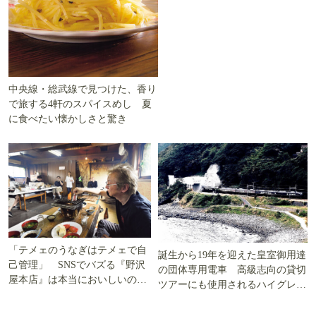
中央線・総武線で見つけた、香り
で旅する4軒のスパイスめし 夏
に食べたい懐かしさと驚き
「テメェのうなぎはテメェで自
誕生から19年を迎えた皇室御用達
己管理」 SNSでバズる『野沢
の団体専用電車 高級志向の貸切
屋本店』は本当においしいの
ツアーにも使用されるハイグレー
か!? いざ実食調査
ド電車とは