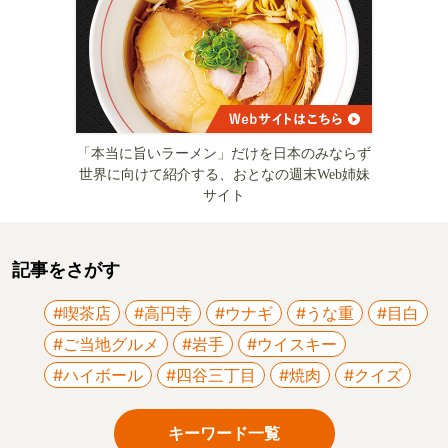
「本当に旨いラーメン」だけを日本のみならず
世界に向けて紹介する、おとなの週末Web姉妹
サイト
記事をさがす
#喫茶店
#高円寺
#ウナギ
#うな重
#目白
#ご当地グルメ
#岩手
#ウイスキー
#ハイボール
#四谷三丁目
#焼肉
#クイズ
キーワード一覧