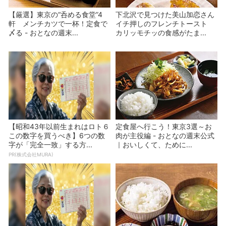
【厳選】東京の“呑める食堂”4
下北沢で見つけた美山加恋さん
軒 メンチカツで一杯！定食で
イチ押しのフレンチトースト
〆る - おとなの週末...
カリッモチッの食感がたま...
【昭和43年以前生まれはロト６
定食屋へ行こう！東京3選～お
この数字を買うべき】6つの数
肉が主役編 - おとなの週末公式
字が「完全一致」する方...
｜おいしくて、ために...
PR(株式会社MURA)