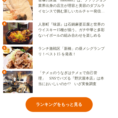
笹塚の床屋『handsam』は、ファッション
業界出身の店主が理容と美容のダブルラ
イセンスで挑む新しいカルチャー発信基
地
4
人形町『味源』は石鍋麻婆豆腐と世界の
ウイスキー15種が揃う。ガチ中華と多彩
なハイボールの組み合わせを楽しめる
5
ランチ激戦区「新橋」の昼メシグランプ
リ！ベスト15 を発表！
6
「テメェのうなぎはテメェで自己管
理」 SNSでバズる『野沢屋本店』は本
当においしいのか!? いざ実食調査
ランキングをもっと見る