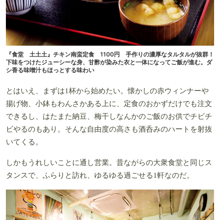
『食堂 土土土』チキン南蛮定食 1100円 手作りの濃厚なタルタルが抜群！
下味をつけたジューシーな身、甘酢が染みた衣と一体になってご飯が進む。ダ
シ香る味噌汁もほっとする味わい
とはいえ、まずは1杯から始めたい。懐かしの赤ウィンナーや
揚げ物、小鉢もわんさかある上に、定食のおかずだけでも注文
できるし、はたまた納豆、梅干しなんかのご飯のお供でチビチ
ビやるのもあり。そんな自由度の高さも酒呑みのハートを射抜
いてくる。
しかもうれしいことに通し営業。昔ながらの大衆食堂と同じス
タンスで、ふらりと訪れ、ゆるゆる過ごせる1軒なのだ。