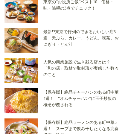
東京の“お役所ご飯”ベスト10 価格・
味・眺望の3点でチェック！
最新!?東京で行列のできるおいしい店5
選 天ぷら、カレー、うどん、喫茶、お
にぎり・とん汁
人気の商業施設で生き残る店とは？
「和の店」取材で取材班が実感した数々
のこと
【保存版】絶品チャーハンのある町中華
4選！ “オムチャーハン”に玉子炒飯の
概念が覆される
【保存版】絶品ラーメンのある町中華5
選！ スープまで飲み干したくなる完食