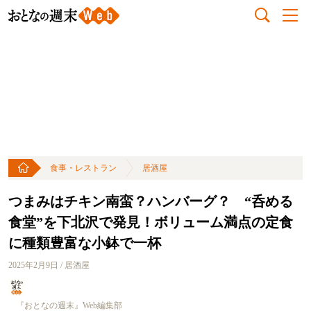
食事・レストラン
居酒屋
つまみはチキン南蛮？ハンバーグ？ “呑める
食堂”を下北沢で発見！ボリューム満点の定食
に種類豊富な小鉢で一杯
2025年2月9日 / 居酒屋
『おとなの週末』Web編集部