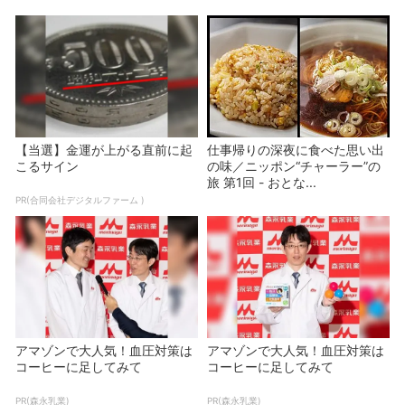
【当選】金運が上がる直前に起
仕事帰りの深夜に食べた思い出
こるサイン
の味／ニッポン“チャーラー”の
旅 第1回 - おとな...
PR(合同会社デジタルファーム )
アマゾンで大人気！血圧対策は
アマゾンで大人気！血圧対策は
コーヒーに足してみて
コーヒーに足してみて
PR(森永乳業)
PR(森永乳業)