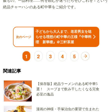
飯もの、一品料理……何を頼むか迷ったらぜひこれを！という
絶品チャーハンのある町中華をご紹介です。
子どもから大人まで、老若男女を唸
らせる理想の町中華の王様『中華料
次のページ
理 新華楼』＠三軒茶屋
1
2
3
4
5
関連記事
【保存版】絶品ラーメンのある町中華5
選！ スープまで飲み干したくなる完食
必至の逸品
漫画の神様・手塚治虫の要望で生まれた