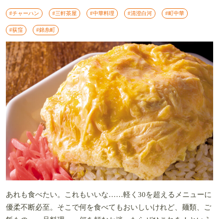
#チャーハン
#三軒茶屋
#中華料理
#清澄白河
#町中華
#荻窪
#錦糸町
あれも食べたい。これもいいな……軽く30を超えるメニューに
優柔不断必至。そこで何を食べてもおいしいけれど、麺類、ご