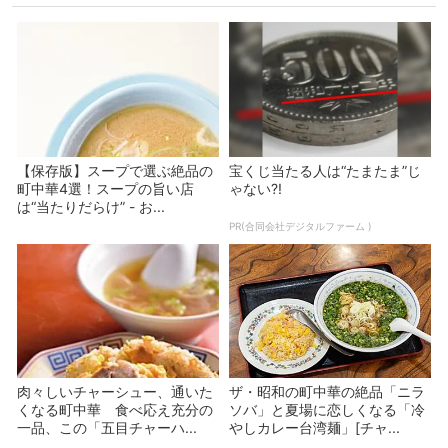
【保存版】スープで選ぶ絶品の
宝くじ当たる人は“たまたま”じ
町中華4選！スープの旨い店
ゃない?!
は“当たりだらけ” - お...
PR(合同会社デジタルファーム )
肉々しいチャーシュー、通いた
ザ・昭和の町中華の絶品「ニラ
くなる町中華 食べ応え充分の
ソバ」と夏場に恋しくなる「冷
一品、この「五目チャーハ...
やしカレー台湾麺」[チャ...