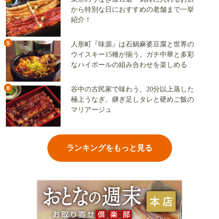
から特別な日におすすめの老舗まで一挙
紹介！
5
人形町『味源』は石鍋麻婆豆腐と世界の
ウイスキー15種が揃う。ガチ中華と多彩
なハイボールの組み合わせを楽しめる
6
谷中の古民家で味わう、20分以上蒸した
極上うなぎ。継ぎ足しタレと硬めご飯の
マリアージュ
ランキングをもっと見る