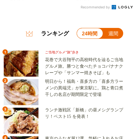
Recommended by
ランキング
24時間
週間
1
ご当地グルメ“旅”歩き
花巻で大谷翔平の高校時代を辿るご当地
グルメ旅。勝つと食べたチョコバナナク
レープや「サンマー焼きそば」も
2
明日から！福島・喜多方の「喜多方ラー
メンの異端児」が東京駅に。鶏と青口煮
干しの名店が期間限定で登場
3
ランチ激戦区「新橋」の昼メシグランプ
リ！ベスト15 を発表！
4
東京のうなぎ屋12選 気軽に入れるお店