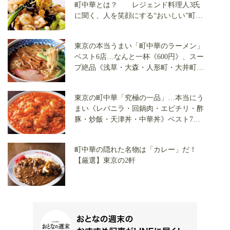
町中華とは？ レジェンド料理人3氏
に聞く、人を笑顔にする“おいしい”町中
華の秘密
東京の本当うまい「町中華のラーメン」
ベスト6店…なんと一杯《600円》、スー
プ絶品《浅草・大森・人形町・大井町・
千歳烏山・清澄白河》で覆面調査隊が発
見
東京の町中華「究極の一品」…本当にう
まい《レバニラ・回鍋肉・エビチリ・酢
豚・炒飯・天津丼・中華丼》ベスト7を
大発表
町中華の隠れた名物は「カレー」だ！
【厳選】東京の2軒