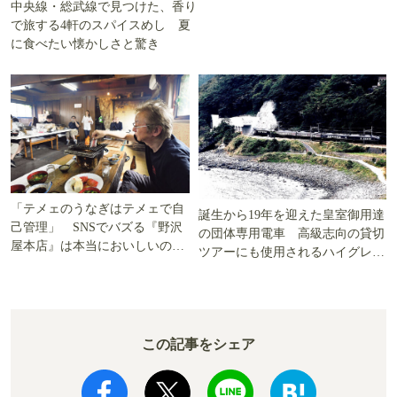
中央線・総武線で見つけた、香り
で旅する4軒のスパイスめし 夏
に食べたい懐かしさと驚き
「テメェのうなぎはテメェで自
誕生から19年を迎えた皇室御用達
己管理」 SNSでバズる『野沢
の団体専用電車 高級志向の貸切
屋本店』は本当においしいの
ツアーにも使用されるハイグレー
か!? いざ実食調査
ド電車とは
この記事をシェア