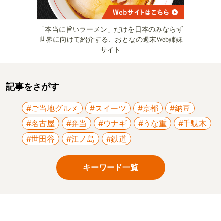
「本当に旨いラーメン」だけを日本のみならず
世界に向けて紹介する、おとなの週末Web姉妹
サイト
記事をさがす
#ご当地グルメ
#スイーツ
#京都
#納豆
#名古屋
#弁当
#ウナギ
#うな重
#千駄木
#世田谷
#江ノ島
#鉄道
キーワード一覧