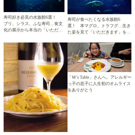
寿司好き必見の水族館6選！
寿司が食べたくなる水族館6
ブリ、シラス、ふな寿司…食文
選！ 本マグロ、トラフグ…生き
化の展示から本当の「いただき
た姿を見て「いただきます」を考
ます」を知る
える
「Ｍ’s Table」さんへ。アレルギー
っ子の息子に人生初のオムライス
をありがとう