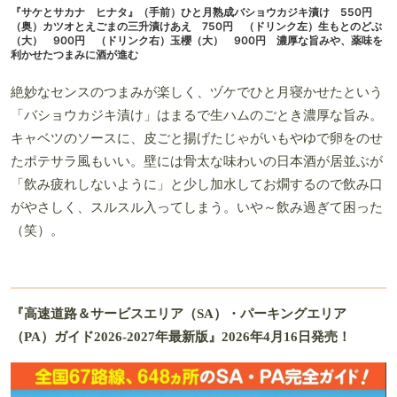
『サケとサカナ ヒナタ』（手前）ひと月熟成バショウカジキ漬け 550円
（奥）カツオとえごまの三升漬けあえ 750円 （ドリンク左）生もとのどぶ
（大） 900円 （ドリンク右）玉櫻（大） 900円 濃厚な旨みや、薬味を
利かせたつまみに酒が進む
絶妙なセンスのつまみが楽しく、ヅケでひと月寝かせたという
「バショウカジキ漬け」はまるで生ハムのごとき濃厚な旨み。
キャベツのソースに、皮ごと揚げたじゃがいもやゆで卵をのせ
たポテサラ風もいい。壁には骨太な味わいの日本酒が居並ぶが
「飲み疲れしないように」と少し加水してお燗するので飲み口
がやさしく、スルスル入ってしまう。いや～飲み過ぎて困った
（笑）。
『高速道路＆サービスエリア（SA）・パーキングエリア
（PA）ガイド2026-2027年最新版』2026年4月16日発売！