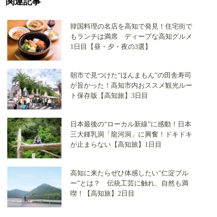
関連記事
韓国料理の名店を高知で発見！住宅街で
もランチは満席 ディープな高知グルメ
1日目【昼・夕・夜の3選】
朝市で見つけた“ほんまもん”の田舎寿司
が旨かった！高知市内おススメ観光ルー
ト保存版【高知旅】3日目
日本最後の“ローカル新線”に感動！日本
三大鍾乳洞「龍河洞」に興奮！ドキドキ
が止まらない【高知旅】1日目
高知に来たらぜひ体感したい“仁淀ブル
ー”とは？ 伝統工芸に触れ、自然も満
喫！【高知旅】2日目