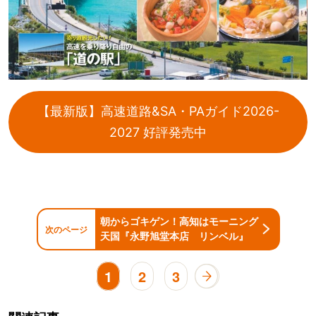
【最新版】高速道路&SA・PAガイド2026-
2027 好評発売中
朝からゴキゲン！高知はモーニング
次のページ
天国『永野旭堂本店 リンベル』
1
2
3