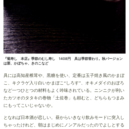
『菊寿し 本店』季節のむし寿し 1408円 具は季節替わり。秋バージョン
は栗、かぼちゃ、きのこなど
具には高知産椎茸や、黒糖を使い、定番は玉子焼き風のかまぼ
こ、キクラゲ入り白いかまぼこ“しろす”、オキメダイのおぼろ
など一つひとつの材料もよく吟味されている。ニンニクが利い
たカツオのタタキの巻物「土佐巻」も頼むと、どちらもつまみ
にもってこいじゃないか。
となれば日本酒が恋しい。昼からいきなり飲みモードに突入し
ちゃったけれど、朝はまじめにノンアルだったのでよしとする