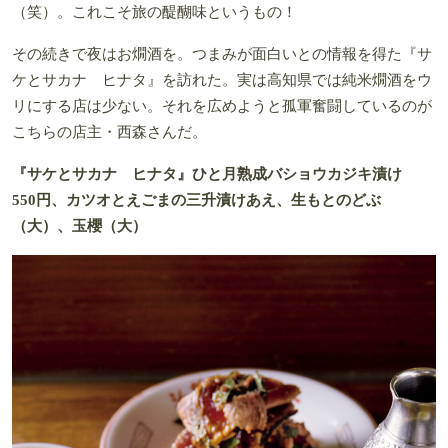
（笑）。これこそ旅の醍醐味というもの！
その続きで夜はお燗酒を。つまみが面白いとの情報を得た『サ
ケとサカナ ヒナタ』を訪れた。実は高知県では純米燗酒をウ
リにする店は少ない。それを広めようと孤軍奮闘しているのが
こちらの店主・西森さんだ。
『サケとサカナ ヒナタ』ひと月熟成バショウカジキ漬け
550円、カツオとえごまの三升漬けあえ、生もとのどぶ
（大）、玉櫻（大）