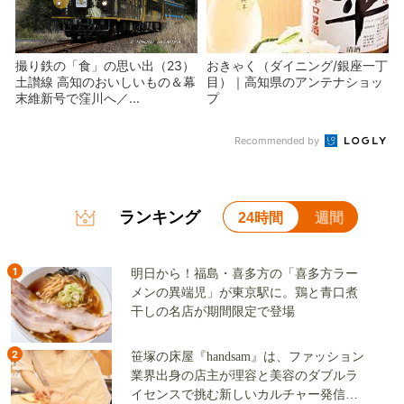
撮り鉄の「食」の思い出（23）
おきゃく（ダイニング/銀座一丁
土讃線 高知のおいしいもの＆幕
目）｜高知県のアンテナショッ
末維新号で窪川へ／...
プ
Recommended by
ランキング
24時間
週間
1
明日から！福島・喜多方の「喜多方ラー
メンの異端児」が東京駅に。鶏と青口煮
干しの名店が期間限定で登場
2
笹塚の床屋『handsam』は、ファッション
業界出身の店主が理容と美容のダブルラ
イセンスで挑む新しいカルチャー発信基