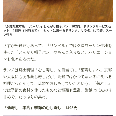
『永野旭堂本店 リンベル』とんがり帽子パン 162円、ドリンクサービスセ
ット 418円（14時まで） セットは選べるドリンク、サラダ、ゆで卵、スー
プ付き
さすが発祥だけあって、『リンベル』ではクロワッサン生地を
使った「とんがり帽子パン」やあんこ入りなど、バリエーショ
ンも色々あるのだ。
ランチは郷土料理「むし寿し」を目当てに『菊寿し』へ。京都
や大阪にもある蒸し寿しだが、高知ではかつて寒い冬に食べる
料理だったそうで、店頭で蒸しあげていたという。『菊寿し』
では季節の食材を使ったものなど種類も豊富。酢飯はほんのり
甘めで、たっぷりの具材。
『菊寿し 本店』季節のむし寿し 1408円