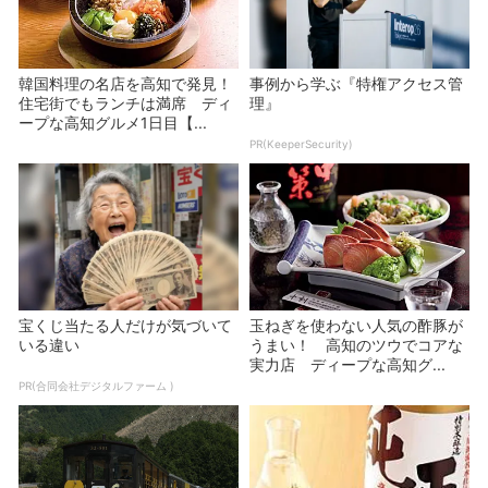
韓国料理の名店を高知で発見！
事例から学ぶ『特権アクセス管
住宅街でもランチは満席 ディ
理』
ープな高知グルメ1日目【...
PR(KeeperSecurity)
宝くじ当たる人だけが気づいて
玉ねぎを使わない人気の酢豚が
いる違い
うまい！ 高知のツウでコアな
実力店 ディープな高知グ...
PR(合同会社デジタルファーム )