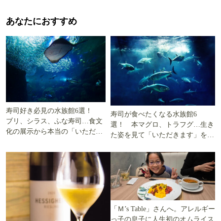
あなたにおすすめ
寿司好き必見の水族館6選！
寿司が食べたくなる水族館6
ブリ、シラス、ふな寿司…食文
選！ 本マグロ、トラフグ…生き
化の展示から本当の「いただき
た姿を見て「いただきます」を考
ます」を知る
える
「Ｍ’s Table」さんへ。アレルギー
っ子の息子に人生初のオムライス