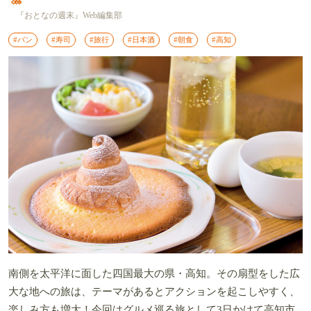
『おとなの週末』Web編集部
#パン
#寿司
#旅行
#日本酒
#朝食
#高知
南側を太平洋に面した四国最大の県・高知。その扇型をした広
大な地への旅は、テーマがあるとアクションを起こしやすく、
楽しみ方も増大！今回はグルメ巡る旅として3日かけて高知市