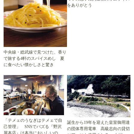
をありがとう
中央線・総武線で見つけた、香り
で旅する4軒のスパイスめし 夏
に食べたい懐かしさと驚き
「テメェのうなぎはテメェで自
誕生から19年を迎えた皇室御用達
己管理」 SNSでバズる『野沢
の団体専用電車 高級志向の貸切
屋本店』は本当においしいの