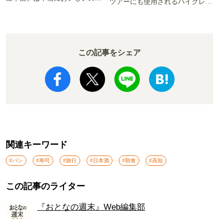
ツアーにも使用されるハイグレー
か!? いざ実食調査
ド電車とは
この記事をシェア
関連キーワード
#パン
#寿司
#旅行
#日本酒
#朝食
#高知
この記事のライター
『おとなの週末』Web編集部