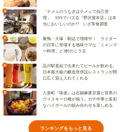
地
3
「テメェのうなぎはテメェで自己管
理」 SNSでバズる『野沢屋本店』は本
当においしいのか!? いざ実食調査
4
巣鴨・大塚・駒込で増殖中！ ライター
の日常に登場する地味ウマな「ミャンマ
ー料理」と3軒のニラ玉
5
品川駅直結で出来たてビールが飲める。
日本最大級の醸造所併設レストランが間
口広く迎え入れてくれる
6
人形町『味源』は石鍋麻婆豆腐と世界の
ウイスキー15種が揃う。ガチ中華と多彩
なハイボールの組み合わせを楽しめる
ランキングをもっと見る