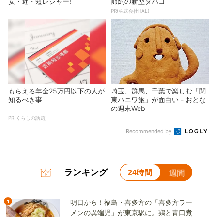
安・近・短レジャー!
節約の新型タバコ
PR(株式会社HAL)
もらえる年金25万円以下の人が
埼玉、群馬、千葉で楽しむ「関
知るべき事
東ハニワ旅」が面白い - おとな
の週末Web
PR(くらしの話題)
Recommended by
ランキング
24時間
週間
1
明日から！福島・喜多方の「喜多方ラー
メンの異端児」が東京駅に。鶏と青口煮