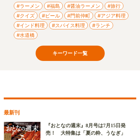
#ラーメン
#福島
#醤油ラーメン
#旅行
#クイズ
#ビール
#門前仲町
#アジア料理
#インド料理
#スパイス料理
#ランチ
#水道橋
キーワード一覧
最新刊
『おとなの週末』8月号は7月15日発
売！ 大特集は「夏の粋、うなぎ」