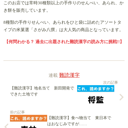
このお店では常時30種類以上の手作りのせんべい、あられ、か
き餅を販売しています。
8種類の手作りせんべい、あられをひと袋に詰めたアソートタ
イプの米菓選「さがみ八撰」は大人気の商品となっています。
【何問わかる？ 過去に出題された難読漢字の読み方に挑戦!!】
連載
難読漢字
次の記事
【難読漢字】地名当て 新田開発で
できた土地です
前の記事
【難読漢字】食べ物当て 東日本で
はおなじみですが……