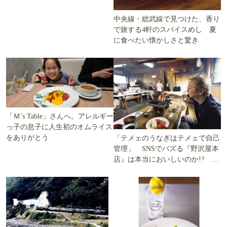
中央線・総武線で見つけた、香り
で旅する4軒のスパイスめし 夏
に食べたい懐かしさと驚き
「Ｍ’s Table」さんへ。アレルギー
っ子の息子に人生初のオムライス
をありがとう
「テメェのうなぎはテメェで自己
管理」 SNSでバズる『野沢屋本
店』は本当においしいのか!? い
ざ実食調査