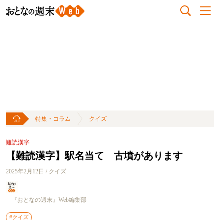
特集・コラム
クイズ
難読漢字
【難読漢字】駅名当て 古墳があります
2025年2月12日 / クイズ
『おとなの週末』Web編集部
#クイズ