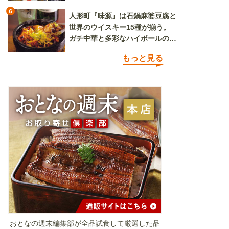
6
人形町『味源』は石鍋麻婆豆腐と
世界のウイスキー15種が揃う。
ガチ中華と多彩なハイボールの組
み合わせを楽しめる
もっと見る
おとなの週末編集部が全品試食して厳選した品