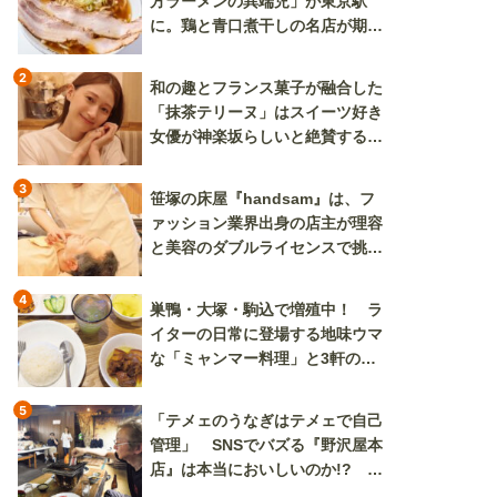
方ラーメンの異端児」が東京駅
に。鶏と青口煮干しの名店が期間
限定で登場
2
和の趣とフランス菓子が融合した
「抹茶テリーヌ」はスイーツ好き
女優が神楽坂らしいと絶賛する逸
品
3
笹塚の床屋『handsam』は、フ
ァッション業界出身の店主が理容
と美容のダブルライセンスで挑む
新しいカルチャー発信基地
4
巣鴨・大塚・駒込で増殖中！ ラ
イターの日常に登場する地味ウマ
な「ミャンマー料理」と3軒のニ
ラ玉
5
「テメェのうなぎはテメェで自己
管理」 SNSでバズる『野沢屋本
店』は本当においしいのか!? い
ざ実食調査