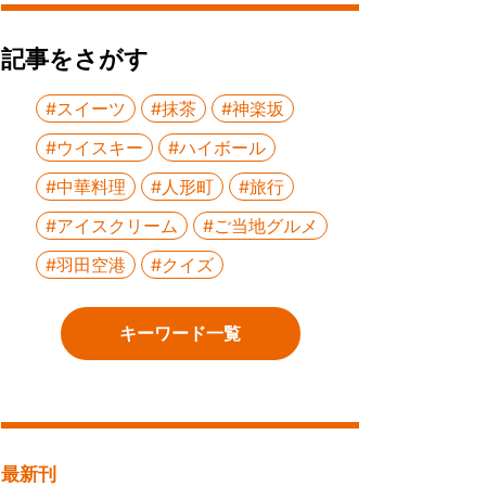
記事をさがす
#スイーツ
#抹茶
#神楽坂
#ウイスキー
#ハイボール
#中華料理
#人形町
#旅行
#アイスクリーム
#ご当地グルメ
#羽田空港
#クイズ
キーワード一覧
最新刊