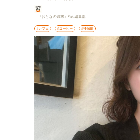
『おとなの週末』Web編集部
#カフェ
#コーヒー
#神保町