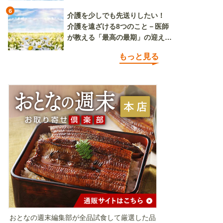
6
介護を少しでも先送りしたい！
介護を遠ざける8つのこと－医師
が教える「最高の最期」の迎え方
（その1）
もっと見る
おとなの週末編集部が全品試食して厳選した品