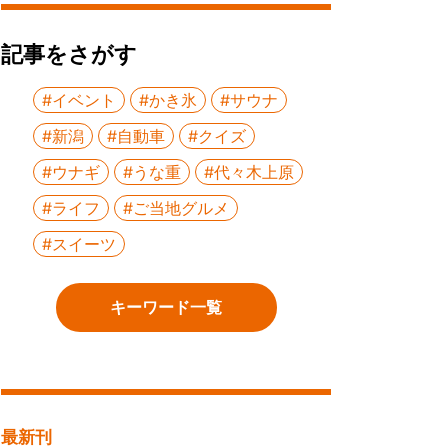
記事をさがす
#イベント
#かき氷
#サウナ
#新潟
#自動車
#クイズ
#ウナギ
#うな重
#代々木上原
#ライフ
#ご当地グルメ
#スイーツ
キーワード一覧
最新刊