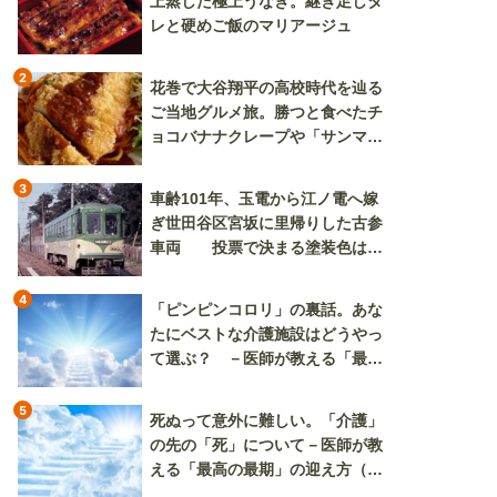
上蒸した極上うなぎ。継ぎ足しタ
レと硬めご飯のマリアージュ
2
花巻で大谷翔平の高校時代を辿る
ご当地グルメ旅。勝つと食べたチ
ョコバナナクレープや「サンマー
焼きそば」も
3
車齢101年、玉電から江ノ電へ嫁
ぎ世田谷区宮坂に里帰りした古参
車両 投票で決まる塗装色は、
懐かしいツートンカラーか、グリ
ーン単色か
4
「ピンピンコロリ」の裏話。あな
たにベストな介護施設はどうやっ
て選ぶ？ －医師が教える「最高
の最期」の迎え方（その2）
5
死ぬって意外に難しい。「介護」
の先の「死」について－医師が教
える「最高の最期」の迎え方（そ
の3）