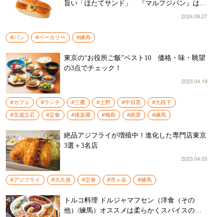
旨い「ほたてサンド」 『マルフジパン』は
昼過ぎには売り切れるパンが多め
2024.09.27
#パン
#ベーカリー
#練馬
東京の“お役所ご飯”ベスト10 価格・味・眺望
の3点でチェック！
2023.04.19
#カフェ
#ランチ
#三鷹
#上野
#中目黒
#九段下
#京成立石
#定食
#後楽園
#梅島
#絶景
#練馬
絶品アジフライが増殖中！進化した専門店東京
3選＋3名店
2023.04.03
#アジフライ
#大久保
#定食
#市ヶ谷
#練馬
トルコ料理 ドルジャマフセン（洋食（その
他）/練馬）オススメは柔らかくスパイスのき