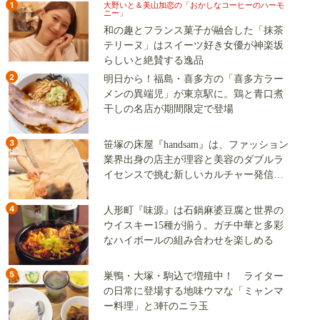
1
大野いと＆美山加恋の「おかしなコーヒーのハーモ
ニー」
和の趣とフランス菓子が融合した「抹茶
テリーヌ」はスイーツ好き女優が神楽坂
らしいと絶賛する逸品
2
明日から！福島・喜多方の「喜多方ラー
メンの異端児」が東京駅に。鶏と青口煮
干しの名店が期間限定で登場
3
笹塚の床屋『handsam』は、ファッション
業界出身の店主が理容と美容のダブルラ
イセンスで挑む新しいカルチャー発信基
地
4
人形町『味源』は石鍋麻婆豆腐と世界の
ウイスキー15種が揃う。ガチ中華と多彩
なハイボールの組み合わせを楽しめる
5
巣鴨・大塚・駒込で増殖中！ ライター
の日常に登場する地味ウマな「ミャンマ
ー料理」と3軒のニラ玉