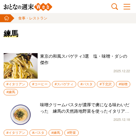
食事・レストラン
練馬
東京の和風スパゲティ3選 塩・味噌・ダシの
傑作
2025.12.22
#イタリアン
#コーヒー
#スパゲティ
#パスタ
#下北沢
#味噌
#練馬
味噌クリームパスタが濃厚で虜になる味わいだ
った 練馬の天然路地野菜を使ったイタリアン
が面白い！
2025.12.18
#イタリアン
#パスタ
#練馬
#野菜