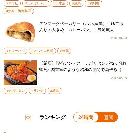
#アワビ
#しゃぶしゃぶ
#日本酒
#練馬
#鍋料理
#魚介・海鮮料理
デンマークベーカリー（パン/練馬）｜ゆで卵
入りの大きめ「カレーパン」に満足度大
2018.04.28
#カレーパン
#スパイス料理
#練馬
【閉店】喫茶アンデス｜ナポリタンが売り切れ
御免?!図書室のような昭和の空間で頬張る（喫
茶店/練馬）
2017.08.20
#ナポリタン
#ランチ
#練馬
ランキング
24時間
週間