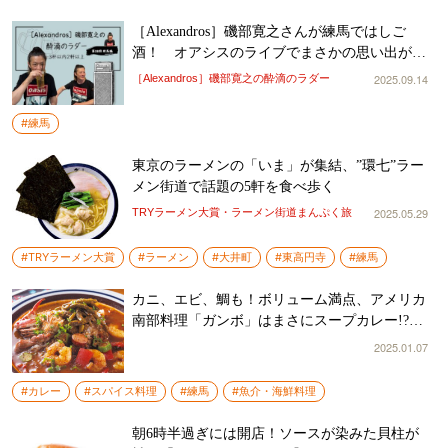
［Alexandros］磯部寛之さんが練馬ではしご
酒！ オアシスのライブでまさかの思い出があ
った
2025.09.14
［Alexandros］磯部寛之の酔滴のラダー
#練馬
東京のラーメンの「いま」が集結、”環七”ラー
メン街道で話題の5軒を食べ歩く
2025.05.29
TRYラーメン大賞・ラーメン街道まんぷく旅
#TRYラーメン大賞
#ラーメン
#大井町
#東高円寺
#練馬
カニ、エビ、鯛も！ボリューム満点、アメリカ
南部料理「ガンボ」はまさにスープカレー!?
じっくり煮込んだ濃厚なスープがうまい！
2025.01.07
#カレー
#スパイス料理
#練馬
#魚介・海鮮料理
朝6時半過ぎには開店！ソースが染みた貝柱が