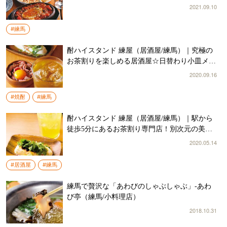
いたケバブ☆
2021.09.10
#練馬
酎ハイスタンド 練屋（居酒屋/練馬）｜究極の
お茶割りを楽しめる居酒屋☆日替わり小皿メニ
ューや一品も充実♪
2020.09.16
#焼酎
#練馬
酎ハイスタンド 練屋（居酒屋/練馬）｜駅から
徒歩5分にあるお茶割り専門店！別次元の美味
しさにウットリ♪
2020.05.14
#居酒屋
#練馬
練馬で贅沢な「あわびのしゃぶしゃぶ」-あわ
び亭（練馬/小料理店）
2018.10.31