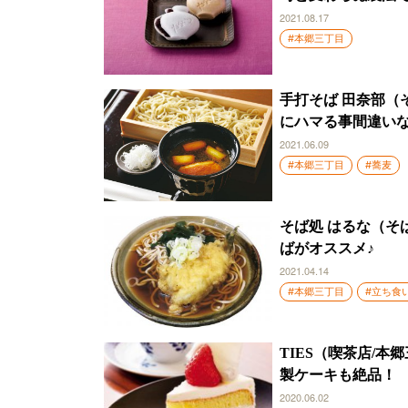
2021.08.17
#本郷三丁目
手打そば 田奈部（
にハマる事間違い
2021.06.09
#本郷三丁目
#蕎麦
そば処 はるな（そ
ばがオススメ♪
2021.04.14
#本郷三丁目
#立ち食
TIES（喫茶店/
製ケーキも絶品！
2020.06.02