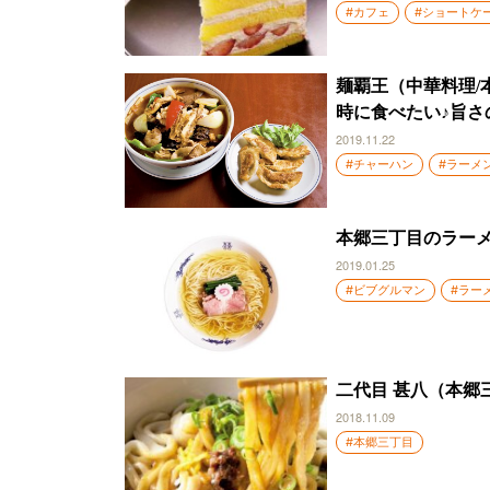
#カフェ
#ショートケ
麺覇王（中華料理/
時に食べたい♪旨さ
2019.11.22
#チャーハン
#ラーメ
本郷三丁目のラー
2019.01.25
#ビブグルマン
#ラー
二代目 甚八（本郷
2018.11.09
#本郷三丁目