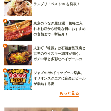
ランプリ！ベスト15 を発表！
4
東京のうなぎ屋12選 気軽に入
れるお店から特別な日におすすめ
の老舗まで一挙紹介！
5
人形町『味源』は石鍋麻婆豆腐と
世界のウイスキー15種が揃う。
ガチ中華と多彩なハイボールの組
み合わせを楽しめる
6
ジャズの街×ドイツビール祭典。
オリオンスクエアに音楽とビール
が集結する夏
もっと見る