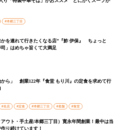
ー入り「特製中華そば」がおススメ とにかくスープが
』
#本郷三丁目
誰かを連れて行きたくなる店”『鮓 伊保』 ちょっと
寿司」はめちゃ旨くて大満足
から」 創業122年『食堂 もり川』の定食を求めて行
由
#名店
#定食
#本郷三丁目
#老舗
#食堂
アウト・手土産/本郷三丁目）寛永年間創業！最中は当
で作り続けています！