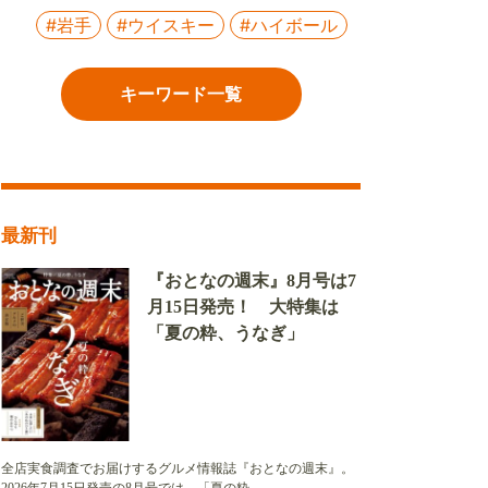
#岩手
#ウイスキー
#ハイボール
キーワード一覧
最新刊
『おとなの週末』8月号は7
月15日発売！ 大特集は
「夏の粋、うなぎ」
全店実食調査でお届けするグルメ情報誌『おとなの週末』。