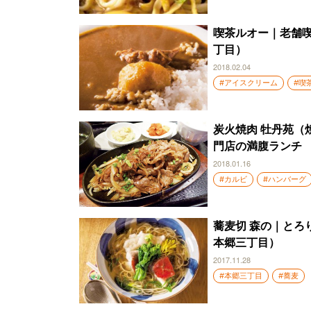
喫茶ルオー｜老舗喫
丁目）
2018.02.04
#アイスクリーム
#喫
炭火焼肉 牡丹苑（
門店の満腹ランチ
2018.01.16
#カルビ
#ハンバーグ
蕎麦切 森の｜とろ
本郷三丁目）
2017.11.28
#本郷三丁目
#蕎麦