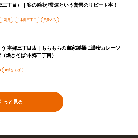
郷三丁目）｜客の9割が常連という驚異のリピート率！
#刺身
#本郷三丁目
#煮込み
う 本郷三丁目店｜もちもちの自家製麺に濃密カレーソ
（焼きそば/本郷三丁目）
#焼きそば
もっと見る