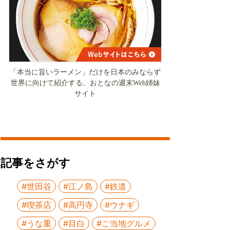
「本当に旨いラーメン」だけを日本のみならず
世界に向けて紹介する、おとなの週末Web姉妹
サイト
記事をさがす
#世田谷
#江ノ島
#鉄道
#喫茶店
#高円寺
#ウナギ
#うな重
#目白
#ご当地グルメ