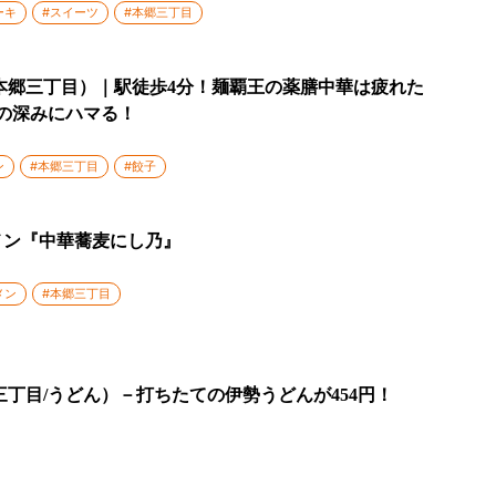
ーキ
#スイーツ
#本郷三丁目
本郷三丁目）｜駅徒歩4分！麺覇王の薬膳中華は疲れた
の深みにハマる！
ン
#本郷三丁目
#餃子
メン『中華蕎麦にし乃』
メン
#本郷三丁目
三丁目/うどん）－打ちたての伊勢うどんが454円！