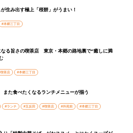
スが生み出す極上「桜餅」がうまい！
#本郷三丁目
になる旨さの喫茶店 東京・本郷の路地裏で“癒しに満
む
#喫茶店
#本郷三丁目
！ また食べたくなるランチメニューが揃う
#ランチ
#五反田
#喫茶店
#外苑前
#本郷三丁目