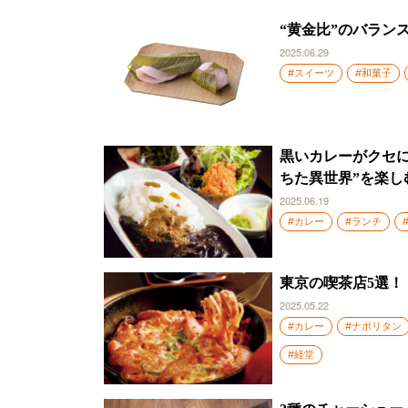
“黄金比”のバラン
2025.06.29
#スイーツ
#和菓子
黒いカレーがクセ
ちた異世界”を楽し
2025.06.19
#カレー
#ランチ
東京の喫茶店5選
2025.05.22
#カレー
#ナポリタン
#経堂