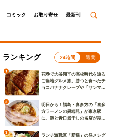
コミック
お取り寄せ
最新刊
ランキング
週間
24時間
1
花巻で大谷翔平の高校時代を辿る
ご当地グルメ旅。勝つと食べたチ
ョコバナナクレープや「サンマー
焼きそば」も
2
明日から！福島・喜多方の「喜多
方ラーメンの異端児」が東京駅
に。鶏と青口煮干しの名店が期間
限定で登場
3
ランチ激戦区「新橋」の昼メシグ