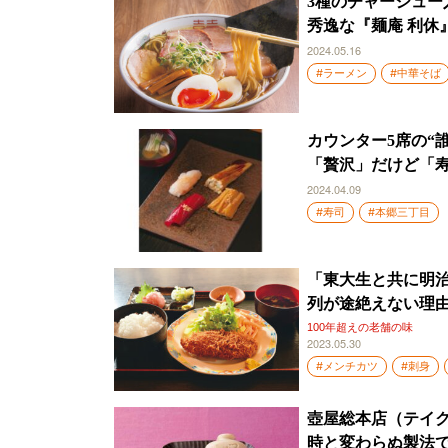
3種のチャーシュ
秀逸な『麺庵 利休
2024.05.16
#ラーメン
#中華そば
カウンター5席の“
「贅沢」だけど「
2024.04.09
#寿司
#本郷三丁目
「東大生と共に明治
列が途絶えない理
100年超えの老舗の味
2023.05.30
#メンチカツ
#刺身
壺屋総本店（テイク
時と変わらぬ製法