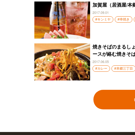
加賀屋（居酒屋/本
2017.09.01
#キンミヤ
#串焼き
焼きそばのまるしょ
ースが絡む焼きそば
2017.06.05
#カレー
#本郷三丁目