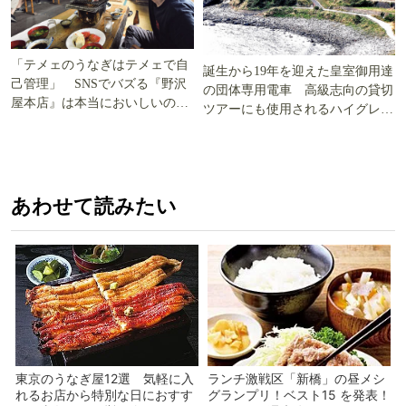
「テメェのうなぎはテメェで自
誕生から19年を迎えた皇室御用達
己管理」 SNSでバズる『野沢
の団体専用電車 高級志向の貸切
屋本店』は本当においしいの
ツアーにも使用されるハイグレー
か!? いざ実食調査
ド電車とは
あわせて読みたい
東京のうなぎ屋12選 気軽に入
ランチ激戦区「新橋」の昼メシ
れるお店から特別な日におすす
グランプリ！ベスト15 を発表！