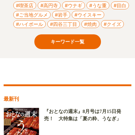
#喫茶店
#高円寺
#ウナギ
#うな重
#目白
#ご当地グルメ
#岩手
#ウイスキー
#ハイボール
#四谷三丁目
#焼肉
#クイズ
キーワード一覧
最新刊
『おとなの週末』8月号は7月15日発
売！ 大特集は「夏の粋、うなぎ」