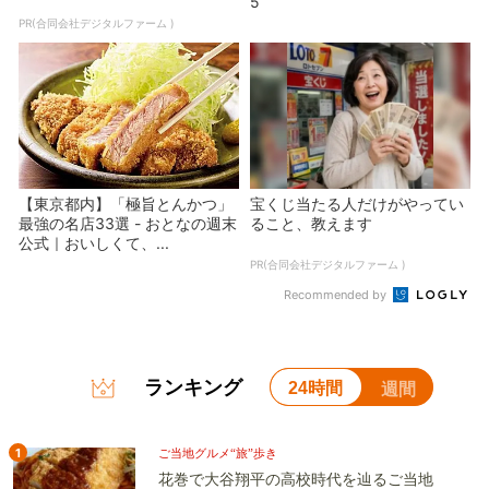
5
PR(合同会社デジタルファーム )
【東京都内】「極旨とんかつ」
宝くじ当たる人だけがやってい
最強の名店33選 - おとなの週末
ること、教えます
公式｜おいしくて、...
PR(合同会社デジタルファーム )
Recommended by
ランキング
24時間
週間
1
ご当地グルメ“旅”歩き
花巻で大谷翔平の高校時代を辿るご当地