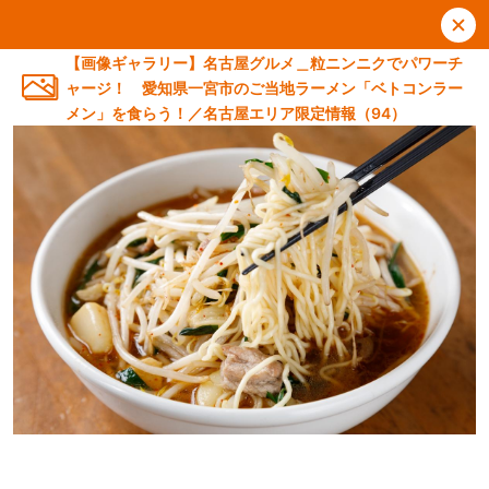
【画像ギャラリー】名古屋グルメ＿粒ニンニクでパワーチ
ャージ！ 愛知県一宮市のご当地ラーメン「ベトコンラー
メン」を食らう！／名古屋エリア限定情報（94）