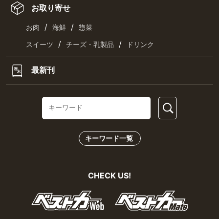
お取り寄せ
/
/
お肉
海鮮
惣菜
/
/
スイーツ
チーズ・乳製品
ドリンク
最新刊
キーワード一覧
CHECK US!