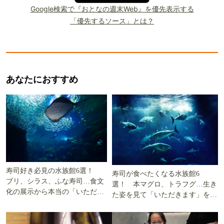
Google検索で『おとなの週末Web』を優先表示する
「優先するソース」とは？
あなたにおすすめ
寿司好き必見の水族館6選！
寿司が食べたくなる水族館6
ブリ、シラス、ふな寿司…食文
選！ 本マグロ、トラフグ…生き
化の展示から本当の「いただき
た姿を見て「いただきます」を考
ます」を知る
える