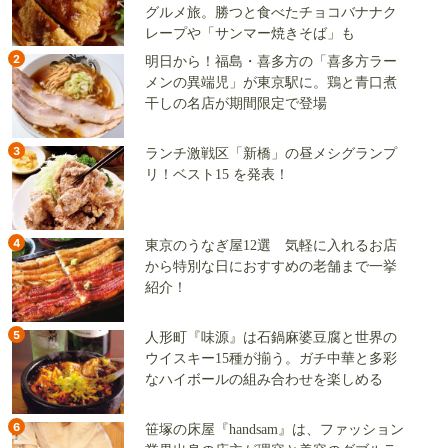
グルメ旅。勝つと食べたチョコバナナク
レープや「サンマー焼きそば」も
2
明日から！福島・喜多方の「喜多方ラー
メンの異端児」が東京駅に。鶏と青口煮
干しの名店が期間限定で登場
3
ランチ激戦区「新橋」の昼メシグランプ
リ！ベスト15 を発表！
4
東京のうなぎ屋12選 気軽に入れるお店
から特別な日におすすめの老舗まで一挙
紹介！
5
人形町『味源』は石鍋麻婆豆腐と世界の
ウイスキー15種が揃う。ガチ中華と多彩
なハイボールの組み合わせを楽しめる
6
笹塚の床屋『handsam』は、ファッション