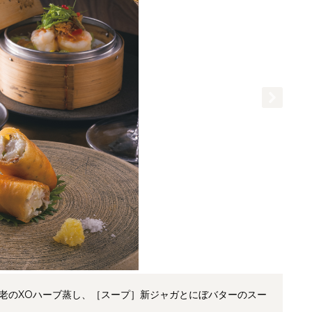
海老のXOハーブ蒸し、［スープ］新ジャガとにぼバターのスー