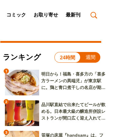
コミック
お取り寄せ
最新刊
ランキング
週間
24時間
1
明日から！福島・喜多方の「喜多
方ラーメンの異端児」が東京駅
に。鶏と青口煮干しの名店が期間
限定で登場
2
品川駅直結で出来たてビールが飲
める。日本最大級の醸造所併設レ
ストランが間口広く迎え入れてく
れる
3
笹塚の床屋『handsam』は、フ