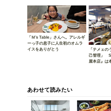
「Ｍ’s Table」さんへ。アレルギ
ーっ子の息子に人生初のオムラ
イスをありがとう
「テメェの
己管理」 
屋本店』は
か!? いざ
あわせて読みたい