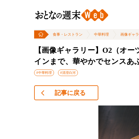
食事・レストラン
中華料理
画像ギャラ
【画像ギャラリー】O2（オー
インまで、華やかでセンスあ
#中華料理
#清澄白河
記事に戻る