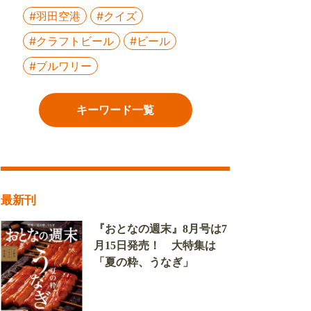
#羽田空港
#クイズ
#クラフトビール
#ビール
#ブルワリー
キーワード一覧
最新刊
『おとなの週末』8月号は7
月15日発売！ 大特集は
「夏の粋、うなぎ」