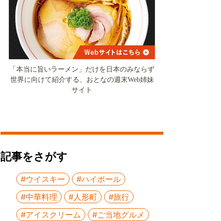
「本当に旨いラーメン」だけを日本のみならず
世界に向けて紹介する、おとなの週末Web姉妹
サイト
記事をさがす
#ウイスキー
#ハイボール
#中華料理
#人形町
#旅行
#アイスクリーム
#ご当地グルメ