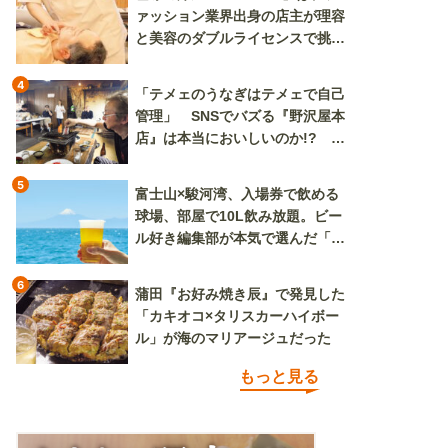
ァッション業界出身の店主が理容
と美容のダブルライセンスで挑む
新しいカルチャー発信基地
4
「テメェのうなぎはテメェで自己
管理」 SNSでバズる『野沢屋本
店』は本当においしいのか!? い
ざ実食調査
5
富士山×駿河湾、入場券で飲める
球場、部屋で10L飲み放題。ビー
ル好き編集部が本気で選んだ「ビ
ール旅」
6
蒲田『お好み焼き辰』で発見した
「カキオコ×タリスカーハイボー
ル」が海のマリアージュだった
もっと見る