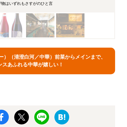
げ物はいずれもさすがのひと言
ツー）（清澄白河／中華）前菜からメインまで、
ンスあふれる中華が嬉しい！