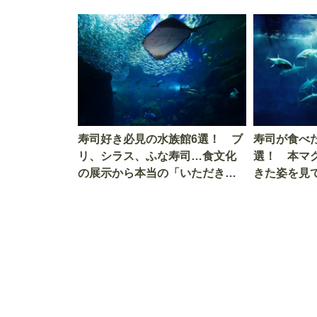
寿司好き必見の水族館6選！ ブ
寿司が食べ
リ、シラス、ふな寿司…食文化
選！ 本マ
の展示から本当の「いただきま
きた姿を見
す」を知る
を考える