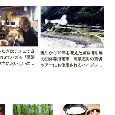
うなぎはテメェで自
誕生から19年を迎えた皇室御用達
SNSでバズる『野沢
の団体専用電車 高級志向の貸切
本当においしいの
ツアーにも使用されるハイグレー
実食調査
ド電車とは