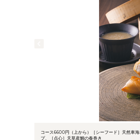
コース6600円（上から）［シーフード］天然車
プ、［点心］天草産鯛の春巻き