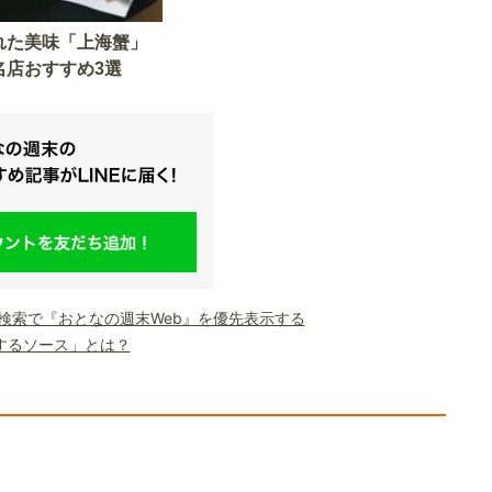
れた美味「上海蟹」
名店おすすめ3選
le検索で『おとなの週末Web』を優先表示する
するソース」とは？