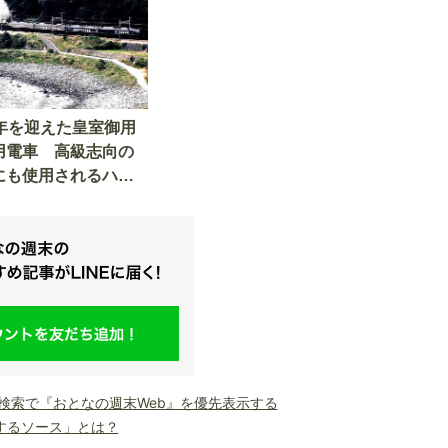
9年を迎えた皇室御用
用電車 高級志向の
にも使用されるハイ
車とは
le検索で『おとなの週末Web』を優先表示する
するソース」とは？