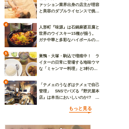
ァッション業界出身の店主が理容
と美容のダブルライセンスで挑む
新しいカルチャー発信基地
4
人形町『味源』は石鍋麻婆豆腐と
世界のウイスキー15種が揃う。
ガチ中華と多彩なハイボールの組
み合わせを楽しめる
5
巣鴨・大塚・駒込で増殖中！ ラ
イターの日常に登場する地味ウマ
な「ミャンマー料理」と3軒のニ
ラ玉
6
「テメェのうなぎはテメェで自己
管理」 SNSでバズる『野沢屋本
店』は本当においしいのか!? い
ざ実食調査
もっと見る