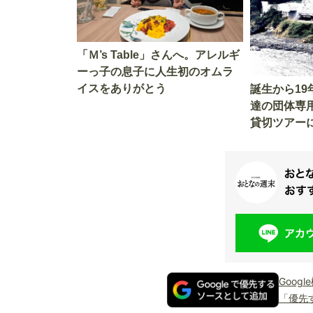
「Ｍ’s Table」さんへ。アレルギ
ーっ子の息子に人生初のオムラ
イスをありがとう
誕生から1
達の団体専
貸切ツアー
グレード電
Goog
「優先