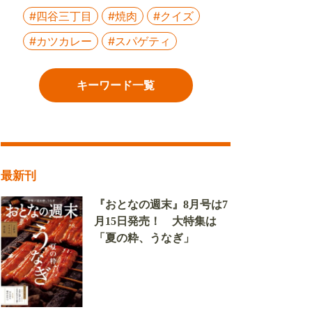
#四谷三丁目
#焼肉
#クイズ
#カツカレー
#スパゲティ
キーワード一覧
最新刊
『おとなの週末』8月号は7
月15日発売！ 大特集は
「夏の粋、うなぎ」