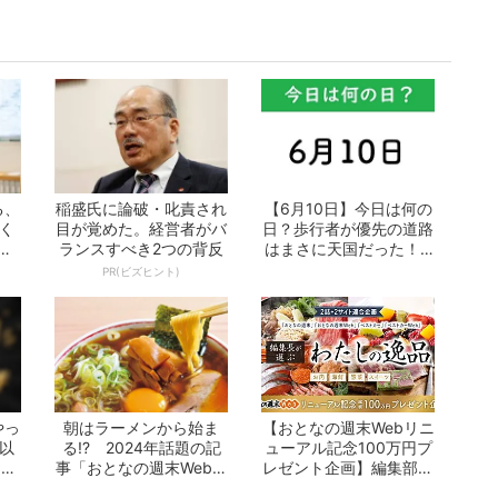
る、
稲盛氏に論破・叱責され
【6月10日】今日は何の
く
目が覚めた。経営者がバ
日？歩行者が優先の道路
る
ランスすべき2つの背反
はまさに天国だった！ -
おとなの...
PR(ビズヒント)
やっ
朝はラーメンから始ま
【おとなの週末Webリニ
F以
る!? 2024年話題の記
ューアル記念100万円プ
on
事「おとなの週末Web」
レゼント企画】編集部が
10選 -...
選ぶ「わた...