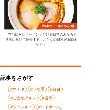
「本当に旨いラーメン」だけを日本のみならず
世界に向けて紹介する、おとなの週末Web姉妹
サイト
記事をさがす
#ウナギ
#うな重
#目白
#ご当地グルメ
#岩手
#ウイスキー
#ハイボール