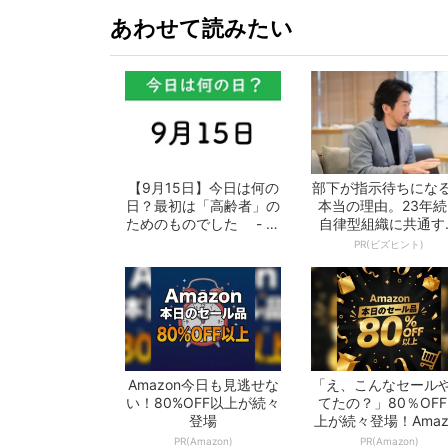
あわせて読みたい
【9月15日】今日は何の
部下が指示待ちにな
日？最初は「高齢者」の
本当の理由。23年続
ためのものでした - お
自律型組織に共通す
となの週...
「3つの要素」
PR(ビズヒント)
Amazon今日も見逃せな
「え、こんなセール
い！80%OFF以上が続々
てたの？」80％OF
登場
上が続々登場！Amaz
の本気が...
PR(Amazon)
PR(Amazon)