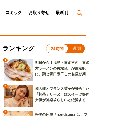
コミック
お取り寄せ
最新刊
ランキング
週間
24時間
1
明日から！福島・喜多方の「喜多
方ラーメンの異端児」が東京駅
に。鶏と青口煮干しの名店が期間
限定で登場
2
和の趣とフランス菓子が融合した
「抹茶テリーヌ」はスイーツ好き
女優が神楽坂らしいと絶賛する逸
品
3
笹塚の床屋『handsam』は、フ