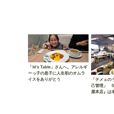
「Ｍ’s Table」さんへ。アレルギ
ーっ子の息子に人生初のオムラ
イスをありがとう
「テメェの
己管理」 
屋本店』は
か!? いざ