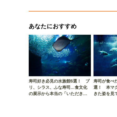
あなたにおすすめ
寿司好き必見の水族館6選！ ブ
寿司が食べ
リ、シラス、ふな寿司…食文化
選！ 本マ
の展示から本当の「いただきま
きた姿を見
す」を知る
を考える