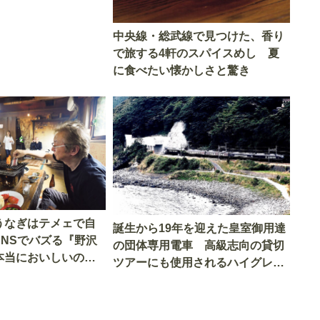
中央線・総武線で見つけた、香り
で旅する4軒のスパイスめし 夏
に食べたい懐かしさと驚き
うなぎはテメェで自
誕生から19年を迎えた皇室御用達
SNSでバズる『野沢
の団体専用電車 高級志向の貸切
本当においしいの
ツアーにも使用されるハイグレー
実食調査
ド電車とは