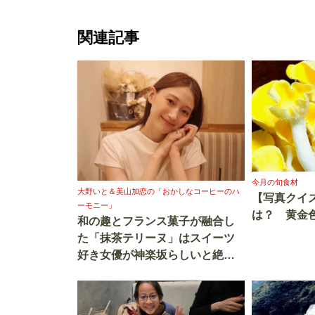
関連記事
今月の旬食材
大野いと＆美山加恋の「おかしなコーヒーのハ
【写真クイ
ーモニー」
は？ 黄金
和の趣とフランス菓子が融合し
た「抹茶テリーヌ」はスイーツ
好き女優が神楽坂らしいと絶賛
する逸品