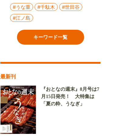
#うな重
#千駄木
#世田谷
#江ノ島
キーワード一覧
最新刊
『おとなの週末』8月号は7
月15日発売！ 大特集は
「夏の粋、うなぎ」