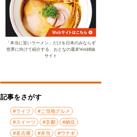
「本当に旨いラーメン」だけを日本のみならず
世界に向けて紹介する、おとなの週末Web姉妹
サイト
記事をさがす
#ライフ
#ご当地グルメ
#スイーツ
#京都
#納豆
#名古屋
#弁当
#ウナギ