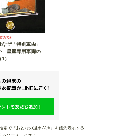
族の素顔
はなぜ「特別車両」
か 皇室専用車両の
（1）
le検索で『おとなの週末Web』を優先表示する
するソース」とは？