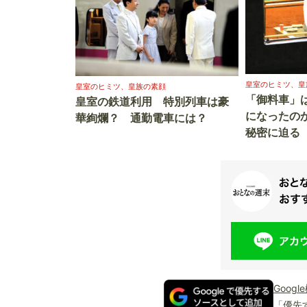
皇室のヒミツ、皇
皇室のヒミツ、皇族の素顔
「御料車」
皇室の鉄道利用 特別列車は豪
になったの
華絢爛？ 通勤電車には？
秘密に迫る
Goog
「優先