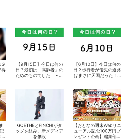
NG
【9月15日】今日は何の
【6月10日】今日は何の
で得
日？最初は「高齢者」の
日？歩行者が優先の道路
ためのものでした - お
はまさに天国だった！ -
となの週...
おとなの...
ま
GOETHEとFINCHIがタ
【おとなの週末Webリニ
の記
ッグを組み、新メディア
ューアル記念100万円プ
b」
を創設
レゼント企画】編集部が