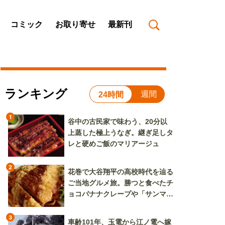
コミック
お取り寄せ
最新刊
ランキング
週間
24時間
1
谷中の古民家で味わう、20分以
上蒸した極上うなぎ。継ぎ足しタ
レと硬めご飯のマリアージュ
2
花巻で大谷翔平の高校時代を辿る
ご当地グルメ旅。勝つと食べたチ
ョコバナナクレープや「サンマー
焼きそば」も
3
車齢101年、玉電から江ノ電へ嫁