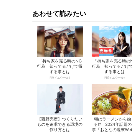
あわせて読みたい
「持ち家を売る時のNG
「持ち家を売る時の
行為」知ってるだけで得
行為」知ってるだけ
する事とは
する事とは
PR(イエウール)
PR(イエウール)
【西野亮廣】つくりたい
朝はラーメンから始
ものを追求できる環境の
る!? 2024年話題
作り方とは
事「おとなの週末We