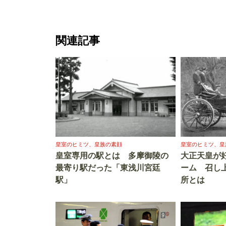
関連記事
皇室のヒミツ、皇族の素顔
皇室のヒミツ、皇
皇室専用の駅とは 多摩御陵の
大正天皇が
最寄り駅だった「東浅川宮廷
ーム 召し
駅」
所とは