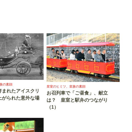
族の素顔
皇室のヒミツ、皇族の素顔
好まれたアイスクリ
お召列車で「ご昼食」、献立
上がられた意外な場
は？ 皇室と駅弁のつながり
（1）