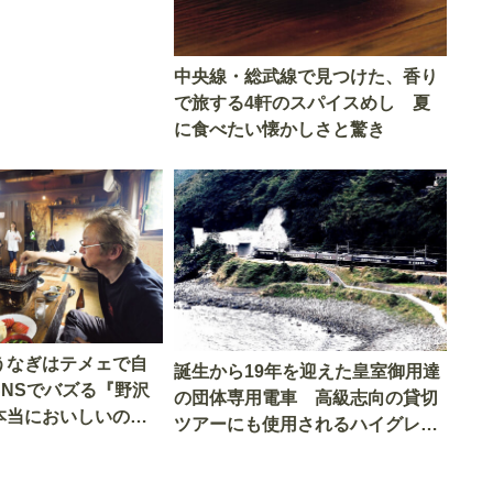
中央線・総武線で見つけた、香り
で旅する4軒のスパイスめし 夏
に食べたい懐かしさと驚き
うなぎはテメェで自
誕生から19年を迎えた皇室御用達
SNSでバズる『野沢
の団体専用電車 高級志向の貸切
本当においしいの
ツアーにも使用されるハイグレー
実食調査
ド電車とは