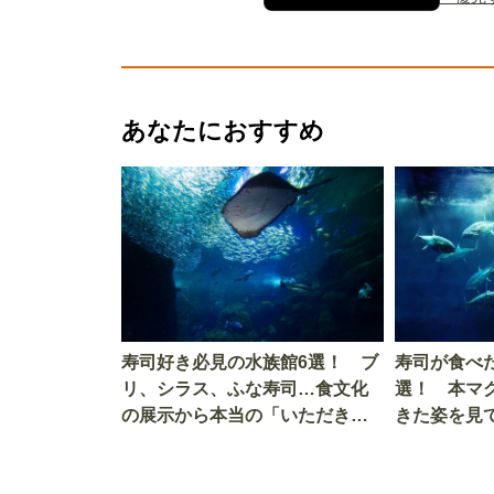
あなたにおすすめ
寿司好き必見の水族館6選！ ブ
寿司が食べ
リ、シラス、ふな寿司…食文化
選！ 本マ
の展示から本当の「いただきま
きた姿を見
す」を知る
を考える