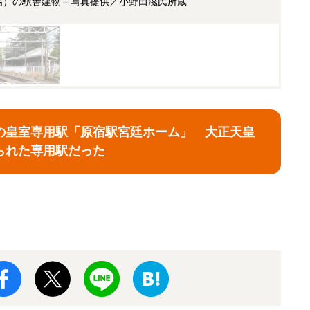
場）の駅舎建物＝写真提供／小野田滋氏所蔵
の皇室専用駅「原宿駅宮廷ホーム」 大正天皇
られた専用駅だった