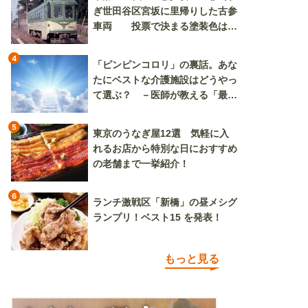
ぎ世田谷区宮坂に里帰りした古参
車両 投票で決まる塗装色は、
懐かしいツートンカラーか、グリ
ーン単色か
4
「ピンピンコロリ」の裏話。あな
たにベストな介護施設はどうやっ
て選ぶ？ －医師が教える「最高
の最期」の迎え方（その2）
5
東京のうなぎ屋12選 気軽に入
れるお店から特別な日におすすめ
の老舗まで一挙紹介！
6
ランチ激戦区「新橋」の昼メシグ
ランプリ！ベスト15 を発表！
もっと見る