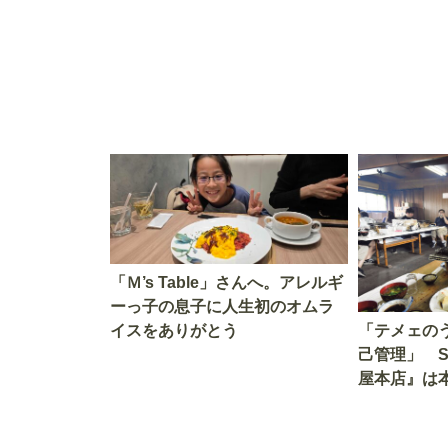
「Ｍ’s Table」さんへ。アレルギ
ーっ子の息子に人生初のオムラ
イスをありがとう
「テメェの
己管理」 
屋本店』は
か!? いざ