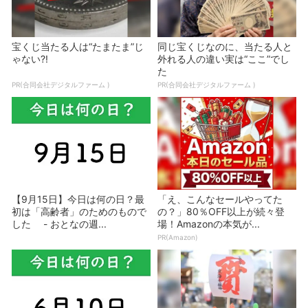
宝くじ当たる人は“たまたま”じ
同じ宝くじなのに、当たる人と
ゃない?!
外れる人の違い実は“ここ”でし
た
PR(合同会社デジタルファーム )
PR(合同会社デジタルファーム )
【9月15日】今日は何の日？最
「え、こんなセールやってた
初は「高齢者」のためのもので
の？」80％OFF以上が続々登
した - おとなの週...
場！Amazonの本気が...
PR(Amazon)