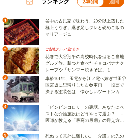
ランキング
24時間
週間
1
谷中の古民家で味わう、20分以上蒸した
極上うなぎ。継ぎ足しタレと硬めご飯の
マリアージュ
2
ご当地グルメ“旅”歩き
花巻で大谷翔平の高校時代を辿るご当地
グルメ旅。勝つと食べたチョコバナナク
レープや「サンマー焼きそば」も
3
車齢101年、玉電から江ノ電へ嫁ぎ世田谷
区宮坂に里帰りした古参車両 投票で
決まる塗装色は、懐かしいツートンカラ
ーか、グリーン単色か
4
「ピンピンコロリ」の裏話。あなたにベ
ストな介護施設はどうやって選ぶ？ －
医師が教える「最高の最期」の迎え方
（その2）
5
死ぬって意外に難しい。「介護」の先の