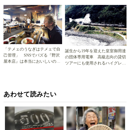
「テメェのうなぎはテメェで自
誕生から19年を迎えた皇室御用達
己管理」 SNSでバズる『野沢
の団体専用電車 高級志向の貸切
屋本店』は本当においしいの
ツアーにも使用されるハイグレー
か!? いざ実食調査
ド電車とは
あわせて読みたい