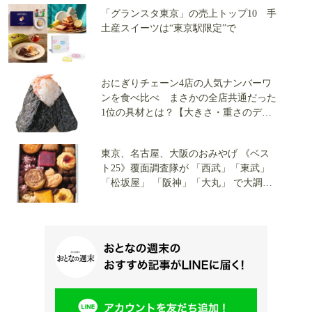
「グランスタ東京」の売上トップ10 手
土産スイーツは“東京駅限定”で
おにぎりチェーン4店の人気ナンバーワ
ンを食べ比べ まさかの全店共通だった
1位の具材とは？【大きさ・重さのデー
タ付き】
東京、名古屋、大阪のおみやげ 《ベス
ト25》覆面調査隊が 「西武」「東武」
「松坂屋」 「阪神」「大丸」 で大調
査…！