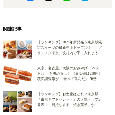
関連記事
【ランキング】2024年新発売＆東京駅限
定スイーツの最新売上トップ10！ 「グ
ランスタ東京」改札内で手に入れよう
東京、名古屋、大阪のおみやげ 「ベス
ト35」 を決める…！ 《最安値は238円》
覆面調査隊が 「食べて選んだ」 伊勢
丹・三越・高島屋・阪急うめだの 「最
強のスイーツ」
【ランキング】お土産はどれ？東京駅
『東京ギフトパレット』の人気トップ5
発表！ 日持ちする「焼き菓子」か 要
冷蔵「生菓子」か