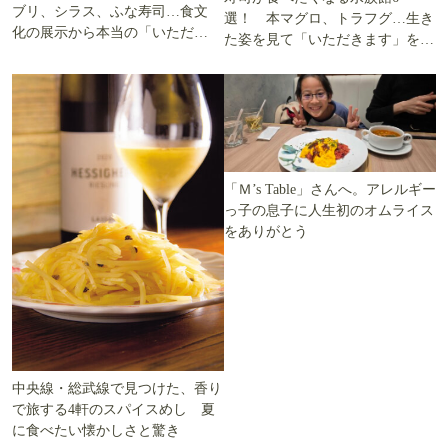
ブリ、シラス、ふな寿司…食文
選！ 本マグロ、トラフグ…生き
化の展示から本当の「いただき
た姿を見て「いただきます」を考
ます」を知る
える
「Ｍ’s Table」さんへ。アレルギー
っ子の息子に人生初のオムライス
をありがとう
中央線・総武線で見つけた、香り
で旅する4軒のスパイスめし 夏
に食べたい懐かしさと驚き