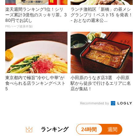
楽天週間ランキング1位！シリ
ランチ激戦区「新橋」の昼メシ
ーズ累計3億包のスッキリ茶。3
グランプリ！ベスト15 を発表！
80円でお試し
- おとなの週末公...
PR(ハーブ健康本舗)
東京都内で極旨”冷やし中華”が
小田原のうなぎ店3選 小田原
食べられる店ランキングベスト
駅から徒歩で行けるエリアに名
5
店が集結！
Recommended by
ランキング
24時間
週間