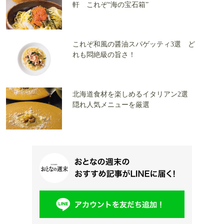
軒 これぞ“海の宝石箱”
これぞ和風の醤油スパゲッティ3選 ど
れも悶絶級の旨さ！
北海道食材を楽しめるイタリアン2選
隠れ人気メニューを厳選