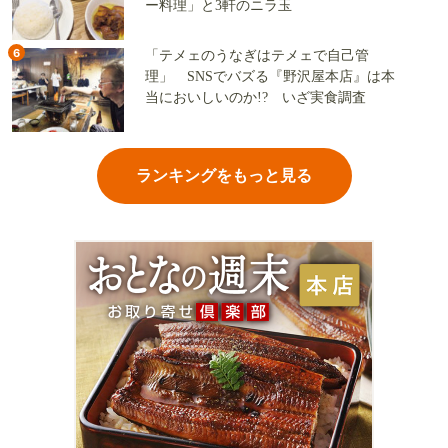
ー料理」と3軒のニラ玉
6
「テメェのうなぎはテメェで自己管
理」 SNSでバズる『野沢屋本店』は本
当においしいのか!? いざ実食調査
ランキングをもっと見る