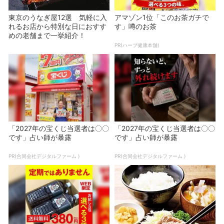
東京のうなぎ屋12選 気軽に入
アマゾン1位「このお茶ガチで
れるお店から特別な日におすす
す」噂のお茶
めの老舗まで一挙紹介！
PR(ハーブ健康本舗)
「2027年の宝くじ当選者は〇〇
「2027年の宝くじ当選者は〇〇
です」占い師が暴露
です」占い師が暴露
PR(合同会社デジタルファーム )
PR(合同会社デジタルファーム )