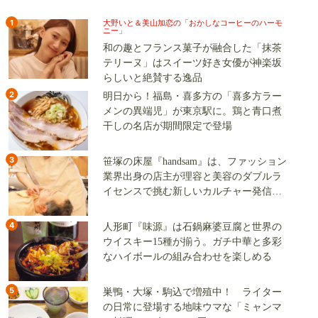
1
大野いと＆美山加恋の「おかしなコーヒーのハーモ
ニー」
和の趣とフランス菓子が融合した「抹茶
テリーヌ」はスイーツ好き女優が神楽坂
らしいと絶賛する逸品
2
明日から！福島・喜多方の「喜多方ラー
メンの異端児」が東京駅に。鶏と青口煮
干しの名店が期間限定で登場
3
笹塚の床屋『handsam』は、ファッション
業界出身の店主が理容と美容のダブルラ
イセンスで挑む新しいカルチャー発信基
地
4
人形町『味源』は石鍋麻婆豆腐と世界の
ウイスキー15種が揃う。ガチ中華と多彩
なハイボールの組み合わせを楽しめる
5
巣鴨・大塚・駒込で増殖中！ ライター
の日常に登場する地味ウマな「ミャンマ