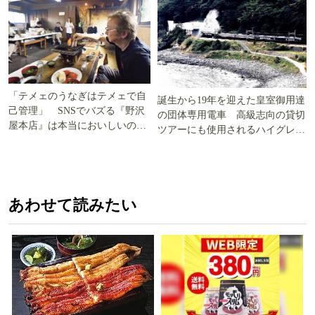
「テメェのうなぎはテメェで自
誕生から19年を迎えた皇室御用達
己管理」 SNSでバズる『野沢
の団体専用電車 高級志向の貸切
屋本店』は本当においしいの
ツアーにも使用されるハイグレー
か!? いざ実食調査
ド電車とは
あわせて読みたい