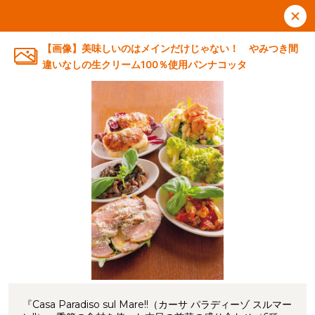
【画像】美味しいのはメインだけじゃない！ やみつき間
違いなしの生クリーム100％使用パンナコッタ
『Casa Paradiso sul Mare!!（カーサ パラディーゾ スルマー