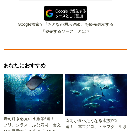
Google検索で『おとなの週末Web』を優先表示する
「優先するソース」とは？
あなたにおすすめ
寿司好き必見の水族館6選！
寿司が食べたくなる水族館6
ブリ、シラス、ふな寿司…食文
選！ 本マグロ、トラフグ…生き