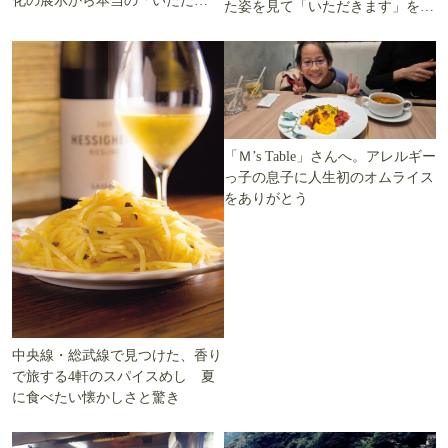
化の展示から本当の「いただき
た姿を見て「いただきます」を考
ます」を知る
える
「Ｍ’s Table」さんへ。アレルギー
っ子の息子に人生初のオムライス
をありがとう
中央線・総武線で見つけた、香り
で旅する4軒のスパイスめし 夏
に食べたい懐かしさと驚き