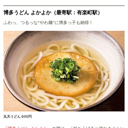
博多うどん よかよか（最寄駅：有楽町駅）
ふわっ、つるっな“やわ麺”に博多っ子も納得！
丸天うどん 600円