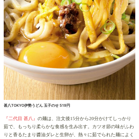
甚八TOKYO伊勢うどん 玉子のせ 519円
『二代目 甚八』
の麺は、注文後15分から20分かけてしっかり
茹で、もっちり柔らかな食感を生み出す。カツオ節の味がふわ
りと香るたまり醬油ダレと生卵が、熱々に茹でられた麺によく