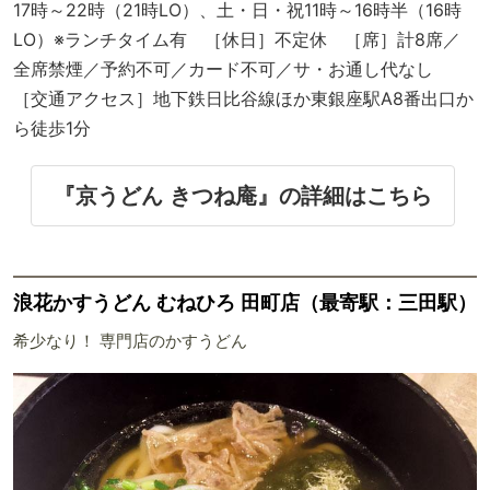
17時～22時（21時LO）、土・日・祝11時～16時半（16時
LO）※ランチタイム有 ［休日］不定休 ［席］計8席／
全席禁煙／予約不可／カード不可／サ・お通し代なし
［交通アクセス］地下鉄日比谷線ほか東銀座駅A8番出口か
ら徒歩1分
『京うどん きつね庵』の詳細はこちら
浪花かすうどん むねひろ 田町店（最寄駅：三田駅）
希少なり！ 専門店のかすうどん