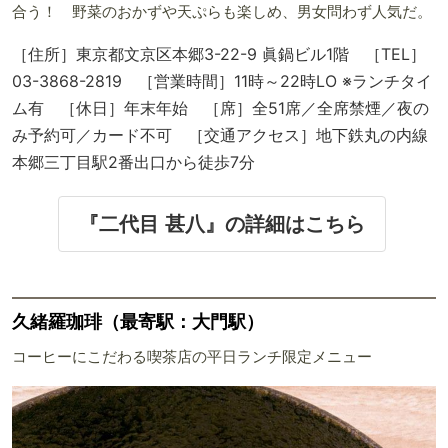
合う！ 野菜のおかずや天ぷらも楽しめ、男女問わず人気だ。
［住所］東京都文京区本郷3-22-9 眞鍋ビル1階 ［TEL］
03-3868-2819 ［営業時間］11時～22時LO ※ランチタイ
ム有 ［休日］年末年始 ［席］全51席／全席禁煙／夜の
み予約可／カード不可 ［交通アクセス］地下鉄丸の内線
本郷三丁目駅2番出口から徒歩7分
『二代目 甚八』の詳細はこちら
久緒羅珈琲（最寄駅：大門駅）
コーヒーにこだわる喫茶店の平日ランチ限定メニュー