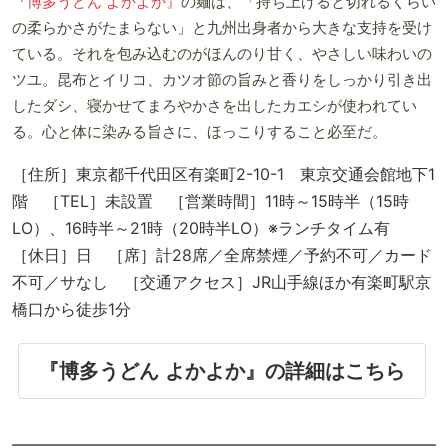
『博多うどん よかよか』
の麺は、「持ち上げると切れるくらい
の柔らかさがたまらない」と九州出身者から大きな支持を受け
ている。それを包み込むのがほんのり甘く、やさしい味わいの
ツユ。昆布とイリコ、カツオ節の旨みと香りをしっかり引き出
したダシ、寝かせてまろやかさを出したカエシが使われてい
る。心と体に染みる旨さに、ほっこりすること必至だ。
［住所］東京都千代田区有楽町2-10-1 東京交通会館地下1
階 ［TEL］未設置 ［営業時間］11時～15時半（15時
LO）、16時半～21時（20時半LO）※ランチタイム有
［休日］日 ［席］計28席／全席禁煙／予約不可／カード
不可／サなし ［交通アクセス］JR山手線ほか有楽町駅京
橋口から徒歩1分
『博多うどん よかよか』の詳細はこちら