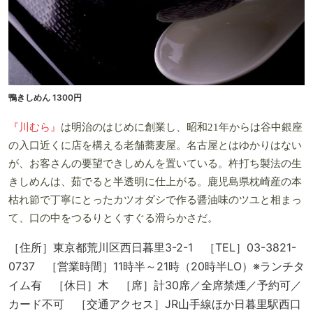
鴨きしめん 1300円
『川むら』
は明治のはじめに創業し、昭和21年からは谷中銀座
の入口近くに店を構える老舗蕎麦屋。名古屋とはゆかりはない
が、お客さんの要望できしめんを置いている。杵打ち製法の生
きしめんは、茹でると半透明に仕上がる。鹿児島県枕崎産の本
枯れ節で丁寧にとったカツオダシで作る醤油味のツユと相まっ
て、口の中をつるりとくすぐる滑らかさだ。
［住所］東京都荒川区西日暮里3-2-1 ［TEL］03-3821-
0737 ［営業時間］11時半～21時（20時半LO）※ランチタ
イム有 ［休日］木 ［席］計30席／全席禁煙／予約可／
カード不可 ［交通アクセス］JR山手線ほか日暮里駅西口