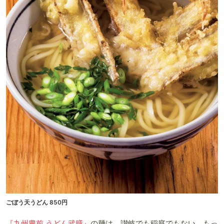
ごぼう天うどん 850円
『九州豊前 うどん武膳』
の麺は、讃岐でも稲庭でもない、もっ