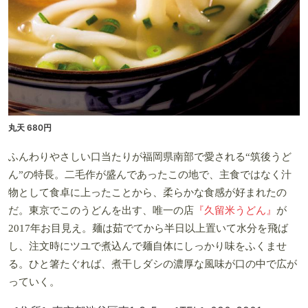
丸天 680円
ふんわりやさしい口当たりが福岡県南部で愛される“筑後うど
ん”の特長。二毛作が盛んであったこの地で、主食ではなく汁
物として食卓に上ったことから、柔らかな食感が好まれたの
だ。東京でこのうどんを出す、唯一の店
『久留米うどん』
が
2017年お目見え。麺は茹でてから半日以上置いて水分を飛ば
し、注文時にツユで煮込んで麺自体にしっかり味をふくませ
る。ひと箸たぐれば、煮干しダシの濃厚な風味が口の中で広が
っていく。