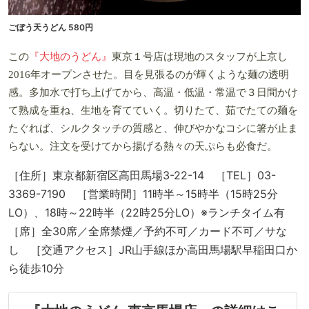
ごぼう天うどん 580円
この
『大地のうどん』
東京１号店は現地のスタッフが上京し
2016年オープンさせた。目を見張るのが輝くような麺の透明
感。多加水で打ち上げてから、高温・低温・常温で３日間かけ
て熟成を重ね、生地を育てていく。切りたて、茹でたての麺を
たぐれば、シルクタッチの質感と、伸びやかなコシに箸が止ま
らない。注文を受けてから揚げる熱々の天ぷらも必食だ。
［住所］東京都新宿区高田馬場3-22-14 ［TEL］03-
3369-7190 ［営業時間］11時半～15時半（15時25分
LO）、18時～22時半（22時25分LO）※ランチタイム有
［席］全30席／全席禁煙／予約不可／カード不可／サな
し ［交通アクセス］JR山手線ほか高田馬場駅早稲田口か
ら徒歩10分