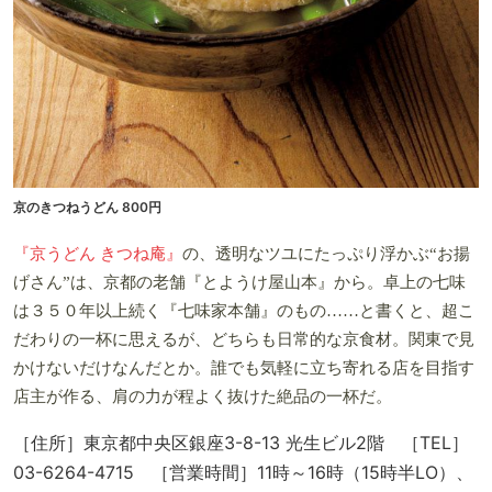
京のきつねうどん 800円
『京うどん きつね庵』
の、透明なツユにたっぷり浮かぶ“お揚
げさん”は、京都の老舗『とようけ屋山本』から。卓上の七味
は３５０年以上続く『七味家本舗』のもの……と書くと、超こ
だわりの一杯に思えるが、どちらも日常的な京食材。関東で見
かけないだけなんだとか。誰でも気軽に立ち寄れる店を目指す
店主が作る、肩の力が程よく抜けた絶品の一杯だ。
［住所］東京都中央区銀座3-8-13 光生ビル2階 ［TEL］
03-6264-4715 ［営業時間］11時～16時（15時半LO）、