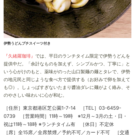
伊勢うどんプチスイーツ付き
『久緒羅珈琲』
では、平日のランチタイム限定で伊勢うどんを
提供中だ。「余計なものを加えず、シンプルかつ、丁寧に」と
いう心がけのもと、薬味がのった山口製麺の麺とタレで、伊勢
の地元民と同じような食べ方で提供する（お好みで卵を加えて
も◎）。しょっぱすぎないたまり醬油ダレに麺がよく絡み、そ
のやさしい味わいに心が和む。
［住所］東京都港区芝公園1-7-14 ［TEL］03-6459-
0739 ［営業時間］11時～19時 ※12月～3月の土・日・
祝は11時～18時 ※ランチタイム有 ［休日］不定休
［席］全15席／全席禁煙／予約不可／カード不可 ［交通