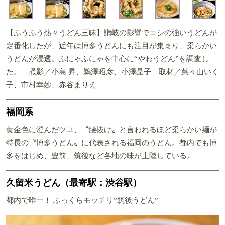
【ふうふう熱々うどん三昧】讃岐の影響でコシの強いうどんが
定番化したが、近年は博多うどんにも注目が集まり、柔らかい
うどんが浸透。ふにゃふにゃを中心に“やわうどん”を調査し
た。 撮影／小島 昇、鵜澤昭彦、小澤晶子 取材／菜々山いく
子、市村幸妙、赤谷まりえ
福岡系
黄金色に澄んだツユ、〝腰抜け〟と言われるほど柔らかい麺が
特長の〝博多うどん〟に代表される福岡のうどん。都内でも博
多をはじめ、豊前、筑後など各地の味が上陸している。
久留米うどん（最寄駅：渋谷駅）
都内で唯一！ ふっくらモッチリ”筑後うどん”