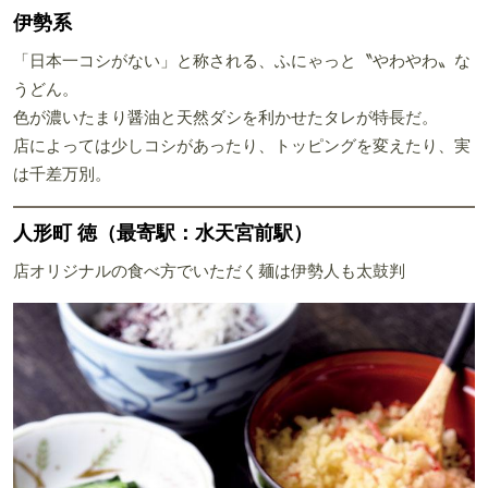
伊勢系
「日本一コシがない」と称される、ふにゃっと〝やわやわ〟な
うどん。
色が濃いたまり醤油と天然ダシを利かせたタレが特長だ。
店によっては少しコシがあったり、トッピングを変えたり、実
は千差万別。
人形町 徳（最寄駅：水天宮前駅）
店オリジナルの食べ方でいただく麺は伊勢人も太鼓判