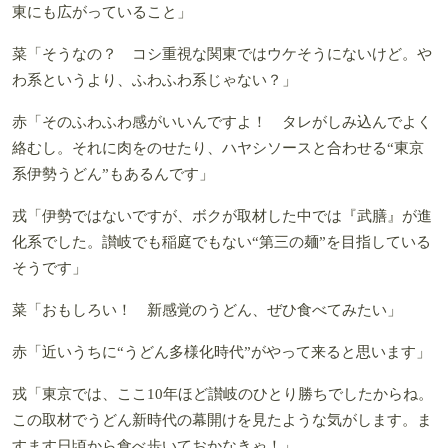
東にも広がっていること」
菜
「そうなの？ コシ重視な関東ではウケそうにないけど。や
わ系というより、ふわふわ系じゃない？」
赤
「そのふわふわ感がいいんですよ！ タレがしみ込んでよく
絡むし。それに肉をのせたり、ハヤシソースと合わせる“東京
系伊勢うどん”もあるんです」
戎
「伊勢ではないですが、ボクが取材した中では『武膳』が進
化系でした。讃岐でも稲庭でもない“第三の麺”を目指している
そうです」
菜
「おもしろい！ 新感覚のうどん、ぜひ食べてみたい」
赤
「近いうちに“うどん多様化時代”がやって来ると思います」
戎
「東京では、ここ10年ほど讃岐のひとり勝ちでしたからね。
この取材でうどん新時代の幕開けを見たような気がします。ま
すます日頃から食べ歩いておかなきゃ！」