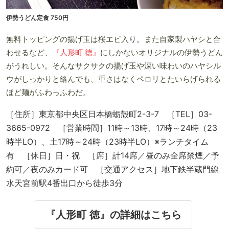
伊勢うどん定食 750円
無料トッピングの揚げ玉は桜エビ入り。また自家製ハヤシと合
わせるなど、
『人形町 徳』
にしかないオリジナルの伊勢うどん
がうれしい。そんなサクサクの揚げ玉や深い味わいのハヤシル
ウがしっかりと絡んでも、重さはなくペロリとたいらげられる
ほど麺がふわっふわだ。
［住所］東京都中央区日本橋蛎殻町2-3-7 ［TEL］03-
3665-0972 ［営業時間］11時～13時、17時～24時（23
時半LO）、土17時～24時（23時半LO）※ランチタイム
有 ［休日］日・祝 ［席］計14席／昼のみ全席禁煙／予
約可／夜のみカード可 ［交通アクセス］地下鉄半蔵門線
水天宮前駅4番出口から徒歩3分
『人形町 徳』の詳細はこちら