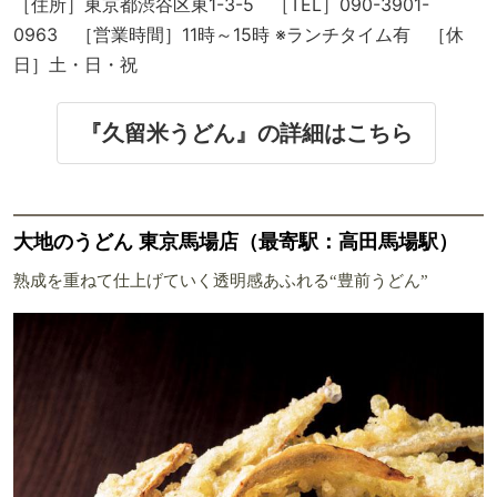
［住所］東京都渋谷区東1-3-5 ［TEL］090-3901-
0963 ［営業時間］11時～15時 ※ランチタイム有 ［休
日］土・日・祝
『久留米うどん』の詳細はこちら
大地のうどん 東京馬場店（最寄駅：高田馬場駅）
熟成を重ねて仕上げていく透明感あふれる“豊前うどん”