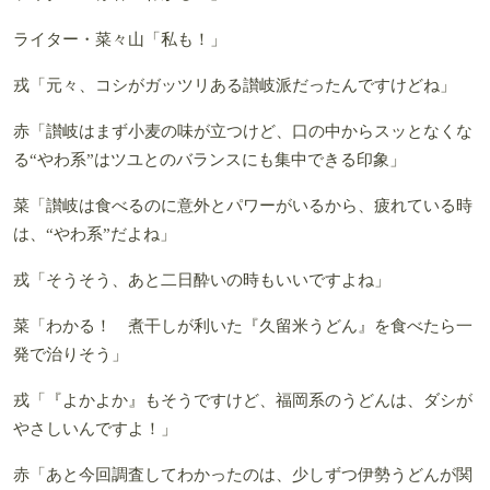
ライター・菜々山
「私も！」
戎
「元々、コシがガッツリある讃岐派だったんですけどね」
赤
「讃岐はまず小麦の味が立つけど、口の中からスッとなくな
る“やわ系”はツユとのバランスにも集中できる印象」
菜
「讃岐は食べるのに意外とパワーがいるから、疲れている時
は、“やわ系”だよね」
戎
「そうそう、あと二日酔いの時もいいですよね」
菜
「わかる！ 煮干しが利いた『久留米うどん』を食べたら一
発で治りそう」
戎
「『よかよか』もそうですけど、福岡系のうどんは、ダシが
やさしいんですよ！」
赤
「あと今回調査してわかったのは、少しずつ伊勢うどんが関