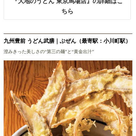
『大地のうどん 東京馬場店』の詳細はこ
ちら
九州豊前 うどん武膳｜ぶぜん（最寄駅：小川町駅）
澄みきった美しさの“第三の麺”と“黄金出汁”