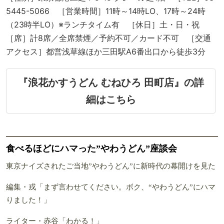
5445-5066 ［営業時間］11時～14時LO、17時～24時
（23時半LO）※ランチタイム有 ［休日］土・日・祝
［席］計8席／全席禁煙／予約不可／カード不可 ［交通
アクセス］都営浅草線ほか三田駅A6番出口から徒歩3分
『浪花かすうどん むねひろ 田町店』の詳
細はこちら
食べるほどにハマった”やわうどん”座談会
東京ナイズされたご当地”やわうどん”に新時代の幕開けを見た
編集・戎
「まず言わせてください。ボク、“やわうどん”にハマ
りました！」
ライター・赤谷
「わかる！」