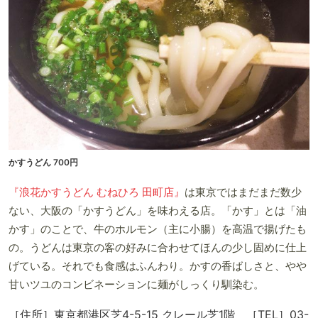
かすうどん 700円
『浪花かすうどん むねひろ 田町店』
は東京ではまだまだ数少
ない、大阪の「かすうどん」を味わえる店。「かす」とは「油
かす」のことで、牛のホルモン（主に小腸）を高温で揚げたも
の。うどんは東京の客の好みに合わせてほんの少し固めに仕上
げている。それでも食感はふんわり。かすの香ばしさと、やや
甘いツユのコンビネーションに麺がしっくり馴染む。
［住所］東京都港区芝4-5-15 クレール芝1階 ［TEL］03-