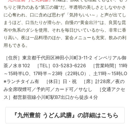
ちりと弾力のある“第三の麺”だ。半透明の美しさとしなやかさ
に心奪われ、口に含めば思わず「気持ちいい～」と声が出てし
まうほど、口当たりが滑らか。自慢の“黄金出汁”は、良質な昆
布や魚系のダシを使用。それを毎日ひいているから、非常に香
り高い。夜は一品料理のほか、宴会メニューも充実。飲みの利
用もできる。
［住所］東京都千代田区神田小川町3-11-2 インペリアル御
茶ノ水Ｂ102 ［TEL］03-5283-6226 ［営業時間］11時
～15時半LO、17時半～23時（22時LO）、土11時～15時LO
※ランチタイム有 ［休日］日・祝 ［席］計28席／夜の
み全席喫煙可／予約可／カード可／サなし ［交通アクセ
ス］都営新宿線小川町駅B7出口から徒歩４分
『九州豊前 うどん武膳』の詳細はこちら