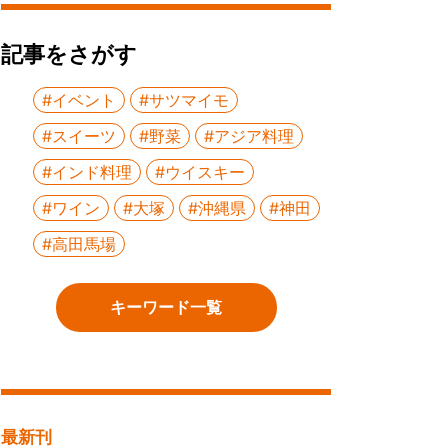
記事をさがす
#イベント
#サツマイモ
#スイーツ
#野菜
#アジア料理
#インド料理
#ウイスキー
#ワイン
#大塚
#沖縄県
#神田
#高田馬場
キーワード一覧
最新刊