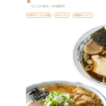
『おとなの週末』Web編集部
#TRYラーメン大賞
#ラーメン
#醤油ラーメン