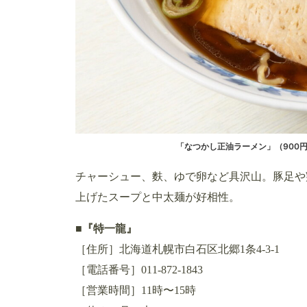
「なつかし正油ラーメン」（900
チャーシュー、麩、ゆで卵など具沢山。豚足や
上げたスープと中太麺が好相性。
■『特一龍』
［住所］北海道札幌市白石区北郷1条4-3-1
［電話番号］011-872-1843
［営業時間］11時〜15時