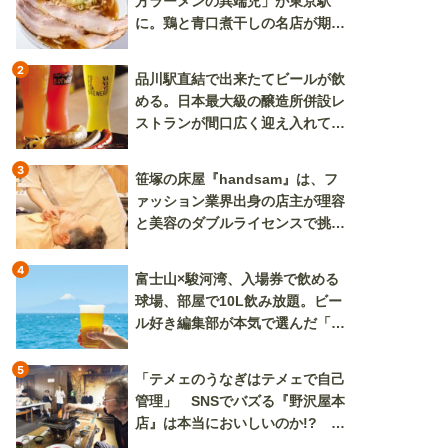
方ラーメンの異端児」が東京駅
に。鶏と青口煮干しの名店が期間
限定で登場
2
品川駅直結で出来たてビールが飲
める。日本最大級の醸造所併設レ
ストランが間口広く迎え入れてく
れる
3
笹塚の床屋『handsam』は、フ
ァッション業界出身の店主が理容
と美容のダブルライセンスで挑む
新しいカルチャー発信基地
4
富士山×駿河湾、入場券で飲める
球場、部屋で10L飲み放題。ビー
ル好き編集部が本気で選んだ「ビ
ール旅」
5
「テメェのうなぎはテメェで自己
管理」 SNSでバズる『野沢屋本
店』は本当においしいのか!? い
ざ実食調査