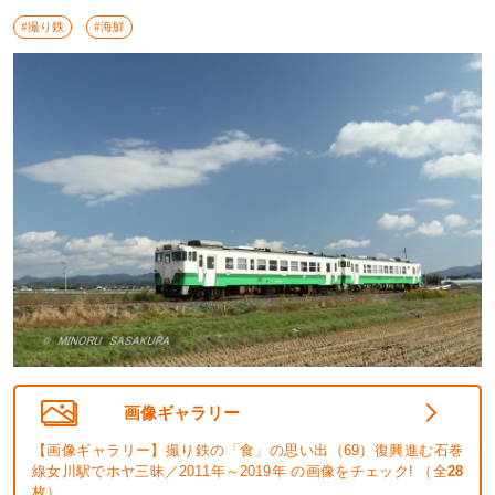
#撮り鉄
#海鮮
画像ギャラリー
【画像ギャラリー】撮り鉄の「食」の思い出（69）復興進む石巻
線女川駅でホヤ三昧／2011年～2019年 の画像をチェック! （全
28
枚）