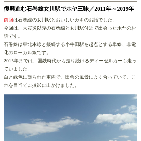
復興進む石巻線女川駅でホヤ三昧／2011年～2019年
前回
は石巻線の女川駅とおいしいカキのお話でした。
今回は、大震災以降の石巻線と女川駅付近で出会ったホヤのお
話です。
石巻線は東北本線と接続する小牛田駅を起点とする単線、非電
化のローカル線です。
2015年までは、国鉄時代から走り続けるディーゼルカーも走っ
ていました。
白と緑色に塗られた車両で、田舎の風景によく合っていて、こ
れを目当てに撮影に出かけました。