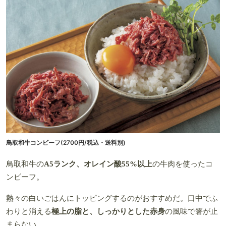
鳥取和牛コンビーフ(2700円/税込・送料別)
鳥取和牛の
A5ランク、オレイン酸55%以上
の牛肉を使ったコ
ンビーフ。
熱々の白いごはんにトッピングするのがおすすめだ。口中でふ
わりと消える
極上の脂と、しっかりとした赤身
の風味で箸が止
まらない。