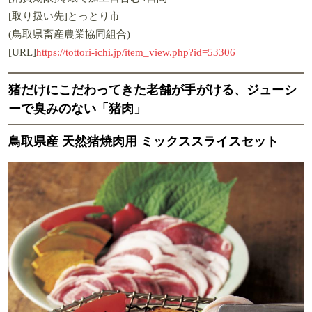
[取り扱い先]とっとり市
(鳥取県畜産農業協同組合)
[URL]
https://tottori-ichi.jp/item_view.php?id=53306
猪だけにこだわってきた老舗が手がける、ジューシ
ーで臭みのない「猪肉」
鳥取県産 天然猪焼肉用 ミックススライスセット