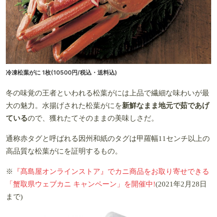
冷凍松葉がに 1枚(10500円/税込・送料込)
冬の味覚の王者といわれる松葉がには上品で繊細な味わいが最
大の魅力。水揚げされた松葉がにを
新鮮なまま地元で茹であげ
ている
ので、獲れたてそのままの美味しさだ。
通称赤タグと呼ばれる因州和紙のタグは甲羅幅11センチ以上の
高品質な松葉がにを証明するもの。
※
『髙島屋オンラインストア』でカニ商品をお取り寄せできる
「蟹取県ウェブカニ キャンペーン」を開催中!
(2021年2月28日
まで)