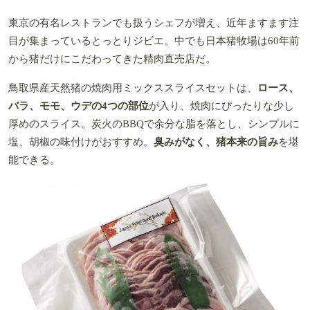
東京の有名レストランでも扱うシェフが増え、近年ますます注
目が集まっているとっとりジビエ。中でも日本猪牧場は60年前
から猪だけにこだわってきた精肉直売店だ。
鳥取県産天然猪の焼肉用ミックススライスセットは、
ロース、
バラ、モモ、ウデの4つの部位
が入り、焼肉にぴったりな少し
厚めのスライス。炭火のBBQで余分な脂を落とし、シンプルに
塩、胡椒の味付けがおすすめ。
臭みがなく、猪本来の旨み
を堪
能できる。