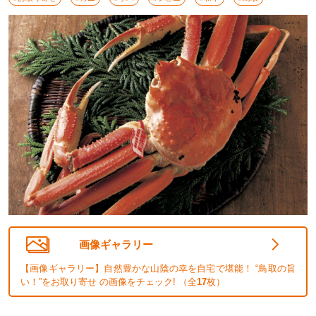
画像ギャラリー
【画像ギャラリー】自然豊かな山陰の幸を自宅で堪能！ “鳥取の旨
い！”をお取り寄せ の画像をチェック! （全
17
枚）