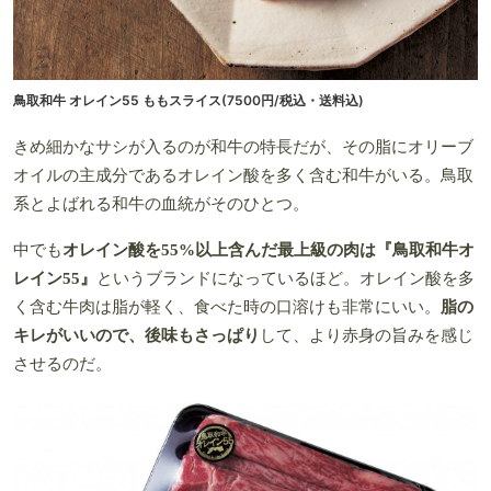
鳥取和牛 オレイン55 ももスライス(7500円/税込・送料込)
きめ細かなサシが入るのが和牛の特長だが、その脂にオリーブ
オイルの主成分であるオレイン酸を多く含む和牛がいる。鳥取
系とよばれる和牛の血統がそのひとつ。
中でも
オレイン酸を55%以上含んだ最上級の肉は『鳥取和牛オ
レイン55』
というブランドになっているほど。オレイン酸を多
く含む牛肉は脂が軽く、食べた時の口溶けも非常にいい。
脂の
キレがいいので、後味もさっぱり
して、より赤身の旨みを感じ
させるのだ。