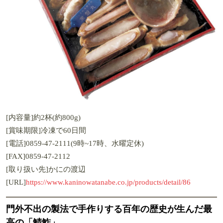
[内容量]約2杯(約800g)
[賞味期限]冷凍で60日間
[電話]0859-47-2111(9時~17時、水曜定休)
[FAX]0859-47-2112
[取り扱い先]かにの渡辺
[URL]
https://www.kaninowatanabe.co.jp/products/detail/86
門外不出の製法で手作りする百年の歴史が生んだ最
高の「鯖鮓」