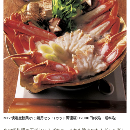
M12 境港産松葉がに 鍋用セット(カット調理済) 12000円(税込・送料込)