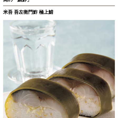
米吾 吾左衛門鮓 極上鯖