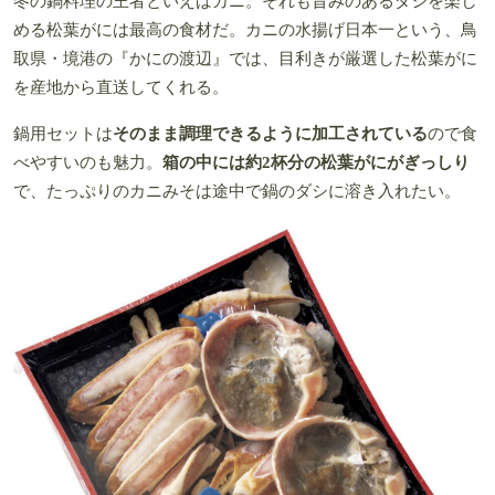
冬の鍋料理の王者といえばカニ。それも旨みのあるダシを楽し
める松葉がには最高の食材だ。カニの水揚げ日本一という、鳥
取県・境港の『かにの渡辺』では、目利きが厳選した松葉がに
を産地から直送してくれる。
鍋用セットは
そのまま調理できるように加工されている
ので食
べやすいのも魅力。
箱の中には約2杯分の松葉がにがぎっしり
で、たっぷりのカニみそは途中で鍋のダシに溶き入れたい。