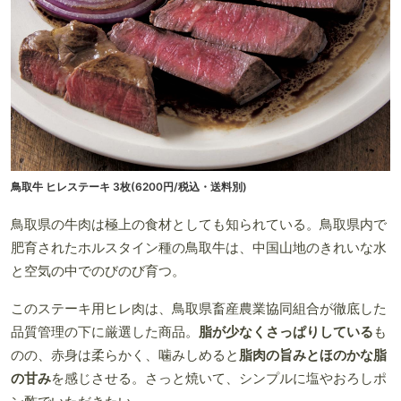
鳥取牛 ヒレステーキ 3枚(6200円/税込・送料別)
鳥取県の牛肉は極上の食材としても知られている。鳥取県内で
肥育されたホルスタイン種の鳥取牛は、中国山地のきれいな水
と空気の中でのびのび育つ。
このステーキ用ヒレ肉は、鳥取県畜産農業協同組合が徹底した
品質管理の下に厳選した商品。
脂が少なくさっぱりしている
も
のの、赤身は柔らかく、噛みしめると
脂肉の旨みとほのかな脂
の甘み
を感じさせる。さっと焼いて、シンプルに塩やおろしポ