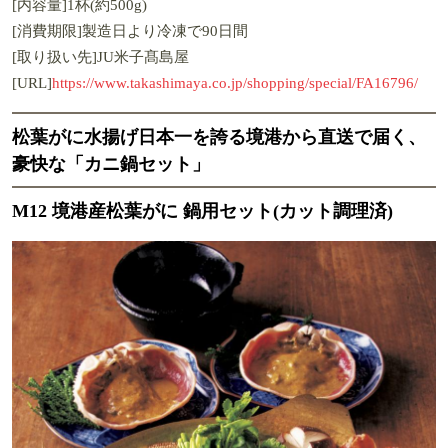
[内容量]1杯(約500g)
[消費期限]製造日より冷凍で90日間
[取り扱い先]JU米子髙島屋
[URL]
https://www.takashimaya.co.jp/shopping/special/FA16796/
松葉がに水揚げ日本一を誇る境港から直送で届く、
豪快な「カニ鍋セット」
M12 境港産松葉がに 鍋用セット(カット調理済)