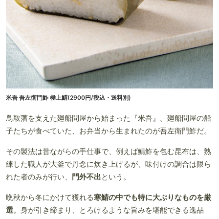
米吾 吾左衛門鮓 極上鯖(2900円/税込・送料別)
鳥取藩を支えた廻船問屋から始まった『米吾』。廻船問屋の船
子たちが食べていた、お弁当から生まれたのが吾左衛門鮓だ。
その製法は昔ながらの手仕事で、例えば鯖鮓を包む昆布は、熟
練した職人が大釜で丹念に炊き上げるが、味付けの調合は限ら
れた者のみが行い、
門外不出
という。
晩秋から冬にかけて獲れる
寒鯖の中でも特に大ぶりなものを厳
選
。身が引き締まり、とろけるような旨みを堪能できる逸品