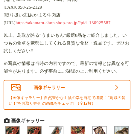
[FAX]0858-26-2129
[取り扱い先]あかまる牛肉店
[URL]
https://akamaru-shop.shop-pro.jp/?pid=130925587
以上、鳥取が誇る“うまいもん”厳選8品をご紹介しました。い
つもの食卓を豪勢にしてくれる良質な食材・逸品です。ぜひお
試しください!!
※写真や情報は当時の内容ですので、最新の情報とは異なる可
能性があります。必ず事前にご確認の上ご利用ください。
画像ギャラリー
【画像ギャラリー】自然豊かな山陰の幸を自宅で堪能！ “鳥取の旨
い！”をお取り寄せ の画像をチェック! （全
17
枚）
画像ギャラリー