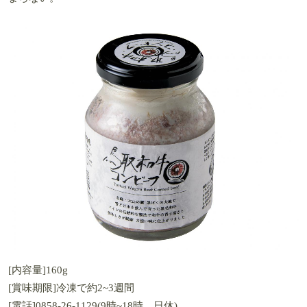
[内容量]160g
[賞味期限]冷凍で約2~3週間
[電話]0858-26-1129(9時~18時、日休)