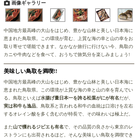
画像ギャラリー
中国地方最高峰の大山をはじめ、豊かな山林と美しい日本海に
恵まれた鳥取県。この環境が育む、上質な海の幸と山の幸をお
取り寄せで堪能できます。なかなか旅行に行けない今、鳥取の
カニや牛肉などを食べて、おうちで旅気分を楽しみましょう!
美味しい鳥取を満喫!!
中国地方最高峰の大山をはじめ、豊かな山林と美しい日本海に
恵まれた鳥取県。この環境が上質な海の幸と山の幸を育んでい
る。鳥取といえば
水揚げ量日本一を誇る松葉がにが有名
だが、
実は和牛も逸品
。鳥取系と言われる和牛の血統は口溶けを左右
するオレイン酸を多く含むのが特長で、その味わいは極上だ。
また
山で獲れるジビエも有名
で、その品質の良さから東京のレ
ストランにも出荷されるほど。そんな美味しい鳥取を満喫でき