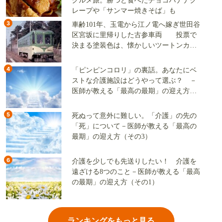
グルメ旅。勝つと食べたチョコバナナク
レープや「サンマー焼きそば」も
3
車齢101年、玉電から江ノ電へ嫁ぎ世田谷
区宮坂に里帰りした古参車両 投票で
決まる塗装色は、懐かしいツートンカラ
ーか、グリーン単色か
4
「ピンピンコロリ」の裏話。あなたにベ
ストな介護施設はどうやって選ぶ？ －
医師が教える「最高の最期」の迎え方
（その2）
5
死ぬって意外に難しい。「介護」の先の
「死」について－医師が教える「最高の
最期」の迎え方（その3）
6
介護を少しでも先送りしたい！ 介護を
遠ざける8つのこと－医師が教える「最高
の最期」の迎え方（その1）
ランキングをもっと見る