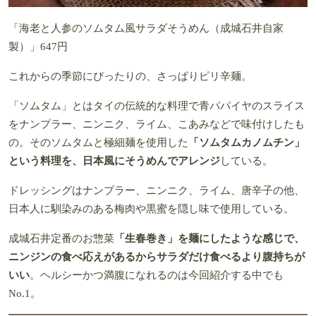
「海老と人参のソムタム風サラダそうめん（成城石井自家
製）」647円
これからの季節にぴったりの、さっぱりピリ辛麺。
「ソムタム」とはタイの伝統的な料理で青パパイヤのスライス
をナンプラー、ニンニク、ライム、こあみなどで味付けしたも
の。そのソムタムと極細麺を使用した
「ソムタムカノムチン」
という料理を、日本風にそうめんでアレンジ
している。
ドレッシングはナンプラー、ニンニク、ライム、唐辛子の他、
日本人に馴染みのある梅肉や黒蜜を隠し味で使用している。
成城石井定番のお惣菜
「生春巻き」を麺にしたような感じで、
ニンジンの食べ応えがあるからサラダだけ食べるより腹持ちが
いい
。ヘルシーかつ満腹になれるのは今回紹介する中でも
No.1。