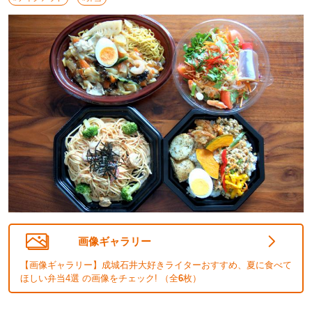
画像ギャラリー
【画像ギャラリー】成城石井大好きライターおすすめ、夏に食べて
ほしい弁当4選 の画像をチェック! （全
6
枚）