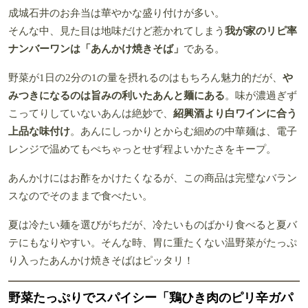
成城石井のお弁当は華やかな盛り付けが多い。
そんな中、見た目は地味だけど惹かれてしまう
我が家のリピ率
ナンバーワンは「あんかけ焼きそば」
である。
野菜が1日の2分の1の量を摂れるのはもちろん魅力的だが、
や
みつきになるのは旨みの利いたあんと麺にある
。味が濃過ぎず
こってりしていないあんは絶妙で、
紹興酒より白ワインに合う
上品な味付け
。あんにしっかりとからむ細めの中華麺は、電子
レンジで温めてもぺちゃっとせず程よいかたさをキープ。
あんかけにはお酢をかけたくなるが、この商品は完璧なバラン
スなのでそのままで食べたい。
夏は冷たい麺を選びがちだが、冷たいものばかり食べると夏バ
テにもなりやすい。そんな時、胃に重たくない温野菜がたっぷ
り入ったあんかけ焼きそばはピッタリ！
野菜たっぷりでスパイシー「鶏ひき肉のピリ辛ガパ