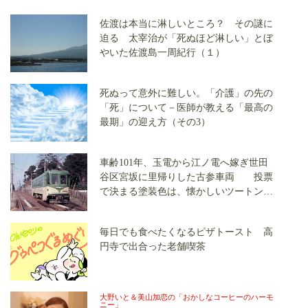
佐渡は本当に淋しいところ？ その謎に
迫る 太宰治が「死ぬほど淋しい」とぼ
やいた佐渡島一周紀行（１）
死ぬって意外に難しい。「介護」の先の
「死」について－医師が教える「最高の
最期」の迎え方（その3）
車齢101年、玉電から江ノ電へ嫁ぎ世田
谷区宮坂に里帰りした古参車両 投票
で決まる塗装色は、懐かしいツートンカ
ラーか、グリーン単色か
毎日でも食べたくなるピザトースト 高
円寺で出合った老舗喫茶
大野いと＆美山加恋の「おかしなコーヒーのハーモ
ニー」