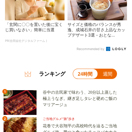
「玄関に〇〇を置いた後に宝く
サイズと価格のバランスが秀
じ買いなさい」簡単に当選
逸、成城石井の甘さ上品なカッ
プデザート3選 - おとな...
PR(合同会社デジタルファーム )
Recommended by
ランキング
24時間
週間
1
谷中の古民家で味わう、20分以上蒸した
極上うなぎ。継ぎ足しタレと硬めご飯の
マリアージュ
2
ご当地グルメ“旅”歩き
花巻で大谷翔平の高校時代を辿るご当地