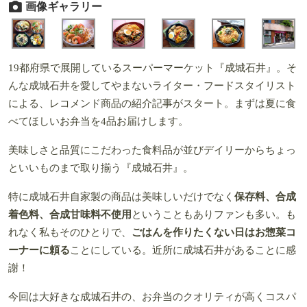
画像ギャラリー
19都府県で展開しているスーパーマーケット『成城石井』。そ
んな成城石井を愛してやまないライター・フードスタイリスト
による、レコメンド商品の紹介記事がスタート。まずは夏に食
べてほしいお弁当を4品お届けします。
美味しさと品質にこだわった食料品が並びデイリーからちょっ
といいものまで取り揃う『成城石井』。
特に成城石井自家製の商品は美味しいだけでなく
保存料、合成
着色料、合成甘味料不使用
ということもありファンも多い。も
れなく私もそのひとりで、
ごはんを作りたくない日はお惣菜コ
ーナーに頼る
ことにしている。近所に成城石井があることに感
謝！
今回は大好きな成城石井の、お弁当のクオリティが高くコスパ