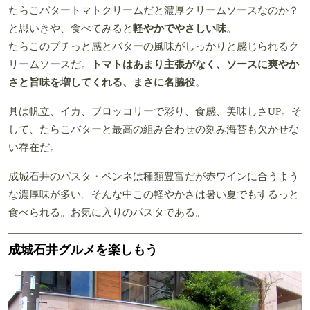
たらこバタートマトクリームだと濃厚クリームソースなのか？
と思いきや、食べてみると
軽やかでやさしい味
。
たらこのプチっと感とバターの風味がしっかりと感じられるク
リームソースだ。
トマトはあまり主張がなく、ソースに爽やか
さと旨味を増してくれる、まさに名脇役
。
具は帆立、イカ、ブロッコリーで彩り、食感、美味しさUP。そ
して、たらこバターと最高の組み合わせの刻み海苔も欠かせな
い存在だ。
成城石井のパスタ・ペンネは種類豊富だが赤ワインに合うよう
な濃厚味が多い。そんな中この軽やかさは暑い夏でもするっと
食べられる。お気に入りのパスタである。
成城石井グルメを楽しもう