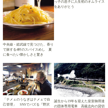
っ子の息子に人生初のオムライス
をありがとう
中央線・総武線で見つけた、香り
で旅する4軒のスパイスめし 夏
に食べたい懐かしさと驚き
「テメェのうなぎはテメェで自
誕生から19年を迎えた皇室御用達
己管理」 SNSでバズる『野沢
の団体専用電車 高級志向の貸切