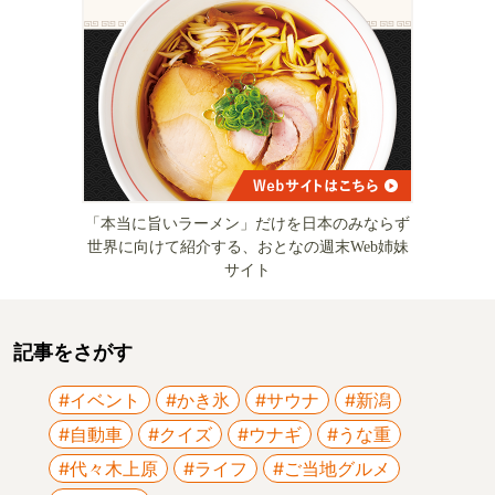
「本当に旨いラーメン」だけを日本のみならず
世界に向けて紹介する、おとなの週末Web姉妹
サイト
記事をさがす
#イベント
#かき氷
#サウナ
#新潟
#自動車
#クイズ
#ウナギ
#うな重
#代々木上原
#ライフ
#ご当地グルメ