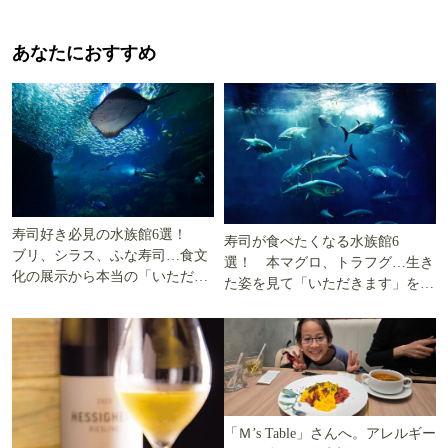
あなたにおすすめ
寿司好き必見の水族館6選！
寿司が食べたくなる水族館6
ブリ、シラス、ふな寿司…食文
選！ 本マグロ、トラフグ…生き
化の展示から本当の「いただき
た姿を見て「いただきます」を考
ます」を知る
える
「Ｍ’s Table」さんへ。アレルギー