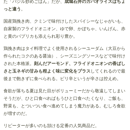
た「バジル炒めごはん」だが、
成城石井のガパオライスはちょ
っと違う
。
国産鶏挽き肉、クミンで味付けしたスパイシーなじゃがいも、
自家製のフライドオニオン、ゆで卵、かぼちゃ、いんげん、赤
と黄のパプリカも添えられ彩り豊か。
鶏挽き肉はタイ料理でよく使用されるシーユーダム（大豆から
作られたコクのある醤油）、シーズニングソースなどで味付け
された本格派。
刻んだアーモンド、フライドオニオンの香ばし
さと玉ネギの甘みも程よく味に変化をプラス
してくれるので最
後まで飽きずに食べられる。ピリ辛というが辛さは控えめ。
食欲が落ちる夏は見た目がボリューミーだから敬遠してしまい
そうだが、ひと口食べればもうひと口食べたくなり、ご飯も、
野菜も、とついつい食べ進めてしまう魔力がある。むしろ食欲
が増すのだ。
リピーターが多いのも頷ける定番の人気商品だ。