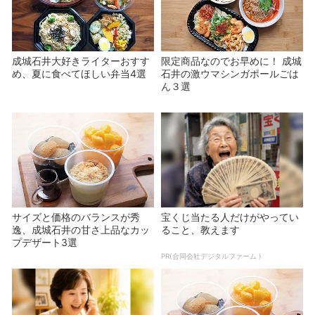
成城石井大好きライターおすす
限定商品なのでお早めに！ 成城
め、夏に食べてほしい弁当4選
石井の激ウマシンガポールごは
ん３選
サイズと価格のバランスが秀
宝くじ当たる人だけがやってい
逸、成城石井の甘さ上品なカッ
ること、教えます
プデザート3選
PR(合同会社デジタルファーム )