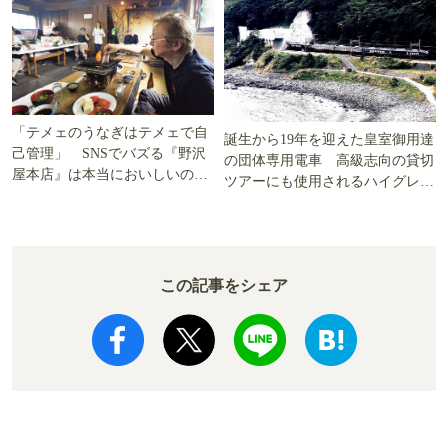
「テメェのうなぎはテメェで自
誕生から19年を迎えた皇室御用達
己管理」 SNSでバズる『野沢
の団体専用電車 高級志向の貸切
屋本店』は本当においしいの
ツアーにも使用されるハイグレー
か!? いざ実食調査
ド電車とは
この記事をシェア