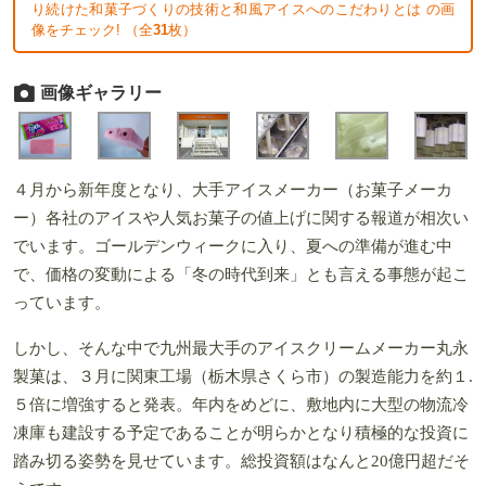
り続けた和菓子づくりの技術と和風アイスへのこだわりとは の画
像をチェック! （全
31
枚）
画像ギャラリー
４月から新年度となり、大手アイスメーカー（お菓子メーカ
ー）各社のアイスや人気お菓子の値上げに関する報道が相次い
でいます。ゴールデンウィークに入り、夏への準備が進む中
で、価格の変動による「冬の時代到来」とも言える事態が起こ
っています。
しかし、そんな中で九州最大手のアイスクリームメーカー丸永
製菓は、３月に関東工場（栃木県さくら市）の製造能力を約１.
５倍に増強すると発表。年内をめどに、敷地内に大型の物流冷
凍庫も建設する予定であることが明らかとなり積極的な投資に
踏み切る姿勢を見せています。総投資額はなんと20億円超だそ