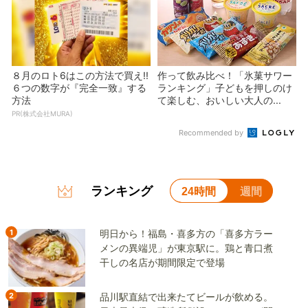
８月のロト6はこの方法で買え!!
作って飲み比べ！「氷菓サワー
６つの数字が『完全一致』する
ランキング」子どもを押しのけ
方法
て楽しむ、おいしい大人の...
PR(株式会社MURA)
Recommended by
ランキング
24時間
週間
1
明日から！福島・喜多方の「喜多方ラー
メンの異端児」が東京駅に。鶏と青口煮
干しの名店が期間限定で登場
2
品川駅直結で出来たてビールが飲める。