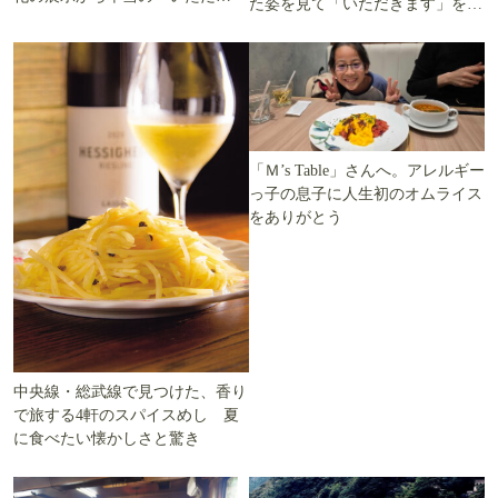
た姿を見て「いただきます」を考
ます」を知る
える
「Ｍ’s Table」さんへ。アレルギー
っ子の息子に人生初のオムライス
をありがとう
中央線・総武線で見つけた、香り
で旅する4軒のスパイスめし 夏
に食べたい懐かしさと驚き