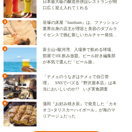
日本最大級の醸造所併設レストランが間
口広く迎え入れてくれる
3
笹塚の床屋『handsam』は、ファッション
業界出身の店主が理容と美容のダブルラ
イセンスで挑む新しいカルチャー発信基
地
4
富士山×駿河湾、入場券で飲める球場、
部屋で10L飲み放題。ビール好き編集部
が本気で選んだ「ビール旅」
5
「テメェのうなぎはテメェで自己管
理」 SNSでバズる『野沢屋本店』は本
当においしいのか!? いざ実食調査
6
蒲田『お好み焼き辰』で発見した「カキ
オコ×タリスカーハイボール」が海のマ
リアージュだった