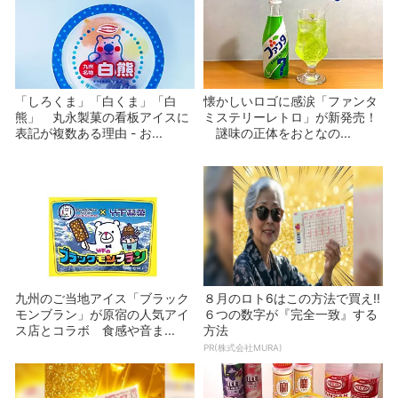
「しろくま」「白くま」「白
懐かしいロゴに感涙「ファンタ
熊」 丸永製菓の看板アイスに
ミステリーレトロ」が新発売！
表記が複数ある理由 - お...
謎味の正体をおとなの...
九州のご当地アイス「ブラック
８月のロト6はこの方法で買え!!
モンブラン」が原宿の人気アイ
６つの数字が『完全一致』する
ス店とコラボ 食感や音ま...
方法
PR(株式会社MURA)