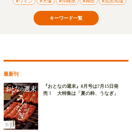
#ワイン
#大塚
#沖縄県
#神田
#高田馬場
キーワード一覧
最新刊
『おとなの週末』8月号は7月15日発
売！ 大特集は「夏の粋、うなぎ」