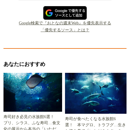
Google検索で『おとなの週末Web』を優先表示する
「優先するソース」とは？
あなたにおすすめ
寿司好き必見の水族館6選！
寿司が食べたくなる水族館6
ブリ、シラス、ふな寿司…食文
選！ 本マグロ、トラフグ…生き
化の展示から本当の「いただき