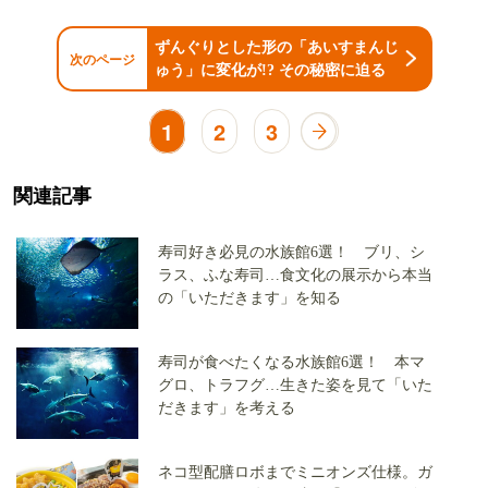
ずんぐりとした形の「あいすまんじ
次のページ
ゅう」に変化が!? その秘密に迫る
1
2
3
関連記事
寿司好き必見の水族館6選！ ブリ、シ
ラス、ふな寿司…食文化の展示から本当
の「いただきます」を知る
寿司が食べたくなる水族館6選！ 本マ
グロ、トラフグ…生きた姿を見て「いた
だきます」を考える
ネコ型配膳ロボまでミニオンズ仕様。ガ