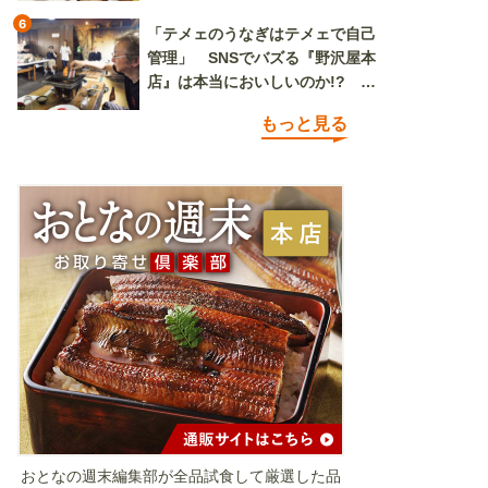
6
「テメェのうなぎはテメェで自己
管理」 SNSでバズる『野沢屋本
店』は本当においしいのか!? い
ざ実食調査
もっと見る
おとなの週末編集部が全品試食して厳選した品