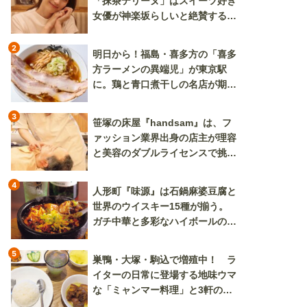
「抹茶テリーヌ」はスイーツ好き
女優が神楽坂らしいと絶賛する逸
品
2
明日から！福島・喜多方の「喜多
方ラーメンの異端児」が東京駅
に。鶏と青口煮干しの名店が期間
限定で登場
3
笹塚の床屋『handsam』は、フ
ァッション業界出身の店主が理容
と美容のダブルライセンスで挑む
新しいカルチャー発信基地
4
人形町『味源』は石鍋麻婆豆腐と
世界のウイスキー15種が揃う。
ガチ中華と多彩なハイボールの組
み合わせを楽しめる
5
巣鴨・大塚・駒込で増殖中！ ラ
イターの日常に登場する地味ウマ
な「ミャンマー料理」と3軒のニ
ラ玉