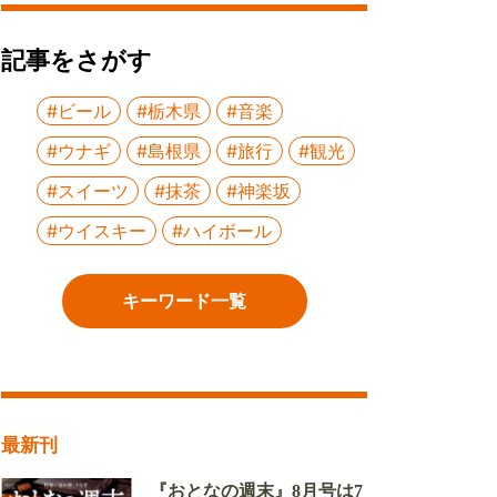
記事をさがす
#ビール
#栃木県
#音楽
#ウナギ
#島根県
#旅行
#観光
#スイーツ
#抹茶
#神楽坂
#ウイスキー
#ハイボール
キーワード一覧
最新刊
『おとなの週末』8月号は7