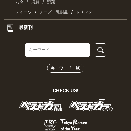
/
/
お肉
海鮮
惣菜
/
/
スイーツ
チーズ・乳製品
ドリンク
最新刊
キーワード一覧
CHECK US!