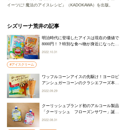
イーツに! 魔法のアイスレシピ』（KADOKAWA）を出版。
シズリーナ荒井の記事
明治時代に登場したアイスは現在の価値で
8000円！？特別な食べ物が身近になった日
本のアイスクリームの歴史
2022.10.31
#アイスクリーム
ワッフルコーンアイスの先駆け！ヨーロピ
アンシュガーコーンのクラシエフーズ本社
に潜入してみた
2022.09.29
クーリッシュブランド初のアルコール製品
「クーリッシュ フローズンサワー」誕
生 開発秘話を担当者に訊いてみた
2022.08.31