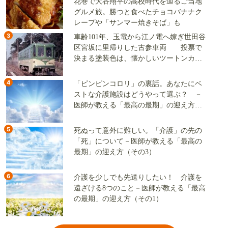
花巻で大谷翔平の高校時代を辿るご当地
グルメ旅。勝つと食べたチョコバナナク
レープや「サンマー焼きそば」も
3
車齢101年、玉電から江ノ電へ嫁ぎ世田谷
区宮坂に里帰りした古参車両 投票で
決まる塗装色は、懐かしいツートンカラ
ーか、グリーン単色か
4
「ピンピンコロリ」の裏話。あなたにベ
ストな介護施設はどうやって選ぶ？ －
医師が教える「最高の最期」の迎え方
（その2）
5
死ぬって意外に難しい。「介護」の先の
「死」について－医師が教える「最高の
最期」の迎え方（その3）
6
介護を少しでも先送りしたい！ 介護を
遠ざける8つのこと－医師が教える「最高
の最期」の迎え方（その1）