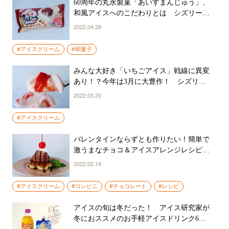
60周年の丸永製菓「あいすまんじゅう」、
和風アイスへのこだわりとは シズリーナ
荒井のアイス見聞録(5)
2022.04.29
#アイスクリーム
#和菓子
みんな大好き「いちごアイス」戦線に異変
あり！？今年は3月に大豊作！ シズリー
ナ荒井のアイス見聞録(4)
2022.03.20
#アイスクリーム
バレンタインならずとも作りたい！簡単で
激うまなチョコ＆アイスアレンジレシピ6
選 シズリーナ荒井のアイス見聞録(3)
2022.02.14
#アイスクリーム
#コンビニ
#チョコレート
#レシピ
アイスの旬は冬だった！ アイス研究家が
冬におススメのお手軽アイスドリンク6