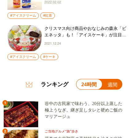
選 シズリーナ荒井のアイス見聞録（2）
2022.02.02
#アイスクリーム
#紅茶
クリスマス向け商品やおなじみの森永「ビ
エネッタ」も！「アイスケーキ」が注目さ
れる理由 シズリーナ荒井のアイス見聞録
2021.12.24
（1）
#アイスクリーム
#ケーキ
ランキング
24時間
週間
1
谷中の古民家で味わう、20分以上蒸した
極上うなぎ。継ぎ足しタレと硬めご飯の
マリアージュ
2
ご当地グルメ“旅”歩き