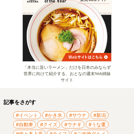
「本当に旨いラーメン」だけを日本のみならず
世界に向けて紹介する、おとなの週末Web姉妹
サイト
記事をさがす
#イベント
#かき氷
#サウナ
#新潟
#自動車
#クイズ
#ウナギ
#うな重
#代々木上原
#ライフ
#ご当地グルメ