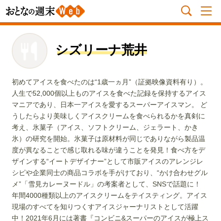
シズリーナ荒井
初めてアイスを食べたのは“1歳一ヵ月”（証拠映像資料有り）。
人生で52,000個以上ものアイスを食べた記録を保持するアイス
マニアであり、日本一アイスを愛するスーパーアイスマン。 ど
うしたらより美味しくアイスクリームを食べられるかを真剣に
考え、氷菓子（アイス、ソフトクリーム、ジェラート、かき
氷）の研究を開始。氷菓子は原材料が同じでありながら製品温
度が異なることで感じ取れる味が違うことを発見！食べ方をデ
ザインする“イートデザイナー”として市販アイスのアレンジレ
シピや企業同士の商品コラボを手がけており、“かけ合わせグル
メ”「雪見カレーヌードル」の考案者として、SNSで話題に！
年間4000種類以上のアイスクリームをテイスティング。アイス
現場のすべてを知りつくすアイスジャーナリストとして活躍
中！2021年6月には著書『コンビニ&スーパーのアイスが極上ス