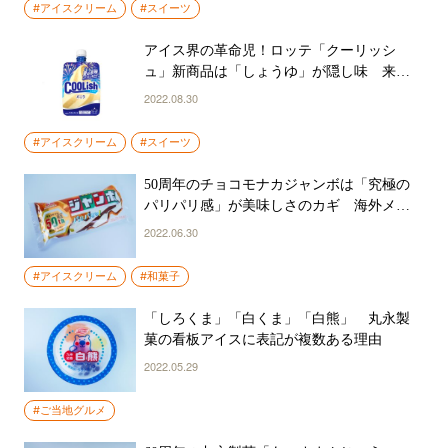
#アイスクリーム
#スイーツ
アイス界の革命児！ロッテ「クーリッシ
ュ」新商品は「しょうゆ」が隠し味 来年
20周年迎えるブランドの歴史を振り返る
2022.08.30
#アイスクリーム
#スイーツ
50周年のチョコモナカジャンボは「究極の
パリパリ感」が美味しさのカギ 海外メデ
ィアも絶賛する”最高のアイス”のこだわり
2022.06.30
とは
#アイスクリーム
#和菓子
「しろくま」「白くま」「白熊」 丸永製
菓の看板アイスに表記が複数ある理由
2022.05.29
#ご当地グルメ