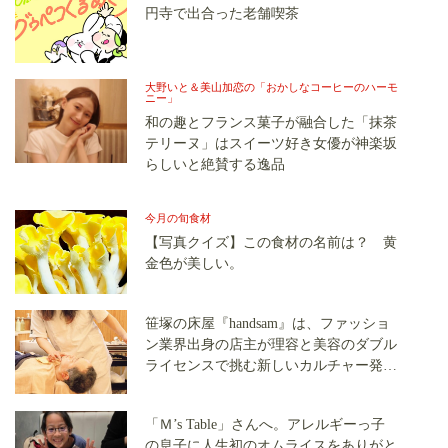
円寺で出合った老舗喫茶
大野いと＆美山加恋の「おかしなコーヒーのハーモ
ニー」
和の趣とフランス菓子が融合した「抹茶
テリーヌ」はスイーツ好き女優が神楽坂
らしいと絶賛する逸品
今月の旬食材
【写真クイズ】この食材の名前は？ 黄
金色が美しい。
笹塚の床屋『handsam』は、ファッショ
ン業界出身の店主が理容と美容のダブル
ライセンスで挑む新しいカルチャー発信
基地
「Ｍ’s Table」さんへ。アレルギーっ子
の息子に人生初のオムライスをありがと