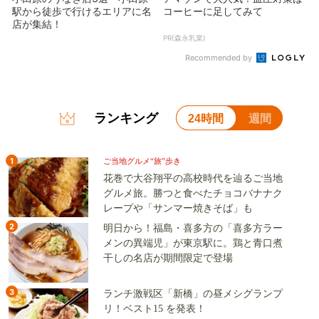
駅から徒歩で行けるエリアに名
コーヒーに足してみて
店が集結！
PR(森永乳業)
Recommended by
ランキング
24時間
週間
1
ご当地グルメ“旅”歩き
花巻で大谷翔平の高校時代を辿るご当地
グルメ旅。勝つと食べたチョコバナナク
レープや「サンマー焼きそば」も
2
明日から！福島・喜多方の「喜多方ラー
メンの異端児」が東京駅に。鶏と青口煮
干しの名店が期間限定で登場
3
ランチ激戦区「新橋」の昼メシグランプ
リ！ベスト15 を発表！