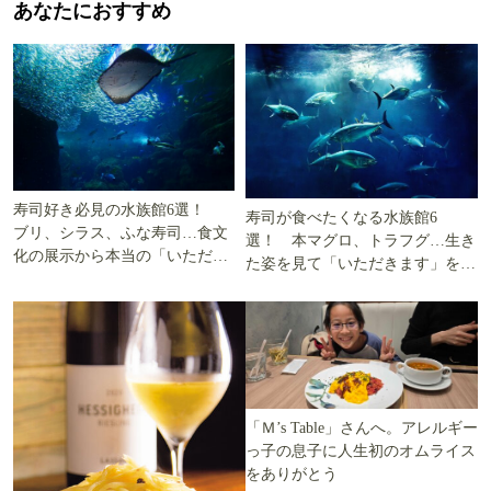
あなたにおすすめ
寿司好き必見の水族館6選！
寿司が食べたくなる水族館6
ブリ、シラス、ふな寿司…食文
選！ 本マグロ、トラフグ…生き
化の展示から本当の「いただき
た姿を見て「いただきます」を考
ます」を知る
える
「Ｍ’s Table」さんへ。アレルギー
っ子の息子に人生初のオムライス
をありがとう