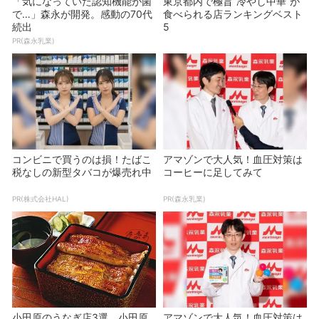
「気になっていた認知機能が菌
東京都内で極旨”冷やし中華”が
で…」森永が開発。感動の70代
食べられる店ランキングベスト
続出
5
PR(森永乳業)
コンビニで買うのは損！たばこ
アマゾンで大人気！血圧対策は
税なしの新型タバコが爆売れ中
コーヒーに足してみて
PR(株式会社HAL)
PR(森永乳業)
小田原のうなぎ店3選 小田原
アマゾンで大人気！血圧対策は