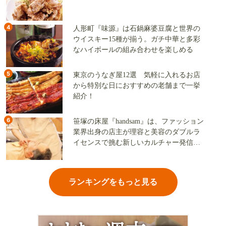
4
人形町『味源』は石鍋麻婆豆腐と世界の
ウイスキー15種が揃う。ガチ中華と多彩
なハイボールの組み合わせを楽しめる
5
東京のうなぎ屋12選 気軽に入れるお店
から特別な日におすすめの老舗まで一挙
紹介！
6
笹塚の床屋『handsam』は、ファッション
業界出身の店主が理容と美容のダブルラ
イセンスで挑む新しいカルチャー発信基
地
ランキングをもっと見る