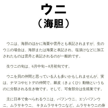
ウニは、海胆のほかに海栗や雲丹とも表記されますが、生の
ウニの場合は、海胆または海栗と表記され、塩漬けなどに加工
されたものは雲丹と表記されるのが一般的です。
生ウニの旬は、6月中旬～8月初旬です。
ウニを貝の仲間と思っている人も多いかもしれませんが、実
は、ナマコやヒトデの仲間で、棘皮（きょくひ）動物というも
のに分類される生き物です。そして、可食部分は生殖巣です。
主に日本で食べられるウニは、バフンウニ、エゾバフンウ
ニ、ムラサキウニ、 キタムラサキウニなど。ムラサキウニの身