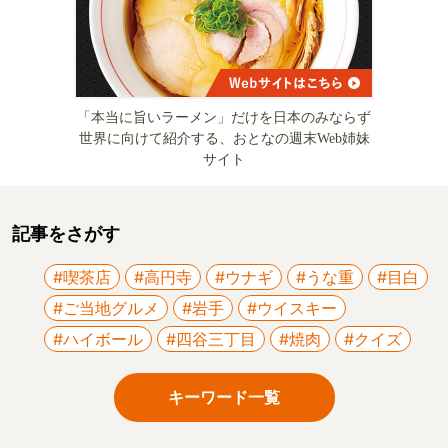
「本当に旨いラーメン」だけを日本のみならず
世界に向けて紹介する、おとなの週末Web姉妹
サイト
記事をさがす
#喫茶店
#高円寺
#ウナギ
#うな重
#目白
#ご当地グルメ
#岩手
#ウイスキー
#ハイボール
#四谷三丁目
#焼肉
#クイズ
キーワード一覧