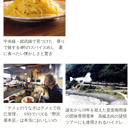
中央線・総武線で見つけた、香り
で旅する4軒のスパイスめし 夏
に食べたい懐かしさと驚き
「テメェのうなぎはテメェで自
誕生から19年を迎えた皇室御用達
己管理」 SNSでバズる『野沢
の団体専用電車 高級志向の貸切
屋本店』は本当においしいの
ツアーにも使用されるハイグレー
か!? いざ実食調査
ド電車とは