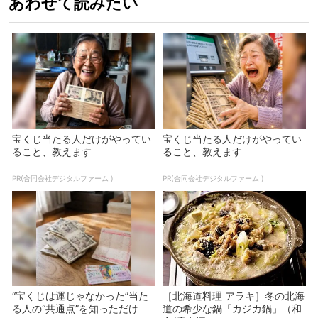
あわせて読みたい
宝くじ当たる人だけがやってい
宝くじ当たる人だけがやってい
ること、教えます
ること、教えます
PR(合同会社デジタルファーム )
PR(合同会社デジタルファーム )
“宝くじは運じゃなかった”当た
［北海道料理 アラキ］冬の北海
る人の“共通点”を知っただけ
道の希少な鍋「カジカ鍋」（和