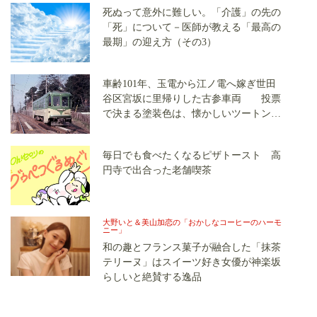
死ぬって意外に難しい。「介護」の先の
「死」について－医師が教える「最高の
最期」の迎え方（その3）
車齢101年、玉電から江ノ電へ嫁ぎ世田
谷区宮坂に里帰りした古参車両 投票
で決まる塗装色は、懐かしいツートンカ
ラーか、グリーン単色か
毎日でも食べたくなるピザトースト 高
円寺で出合った老舗喫茶
大野いと＆美山加恋の「おかしなコーヒーのハーモ
ニー」
和の趣とフランス菓子が融合した「抹茶
テリーヌ」はスイーツ好き女優が神楽坂
らしいと絶賛する逸品