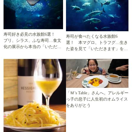
寿司好き必見の水族館6選！
寿司が食べたくなる水族館6
ブリ、シラス、ふな寿司…食文
選！ 本マグロ、トラフグ…生き
化の展示から本当の「いただき
た姿を見て「いただきます」を考
ます」を知る
える
「Ｍ’s Table」さんへ。アレルギー
っ子の息子に人生初のオムライス
をありがとう