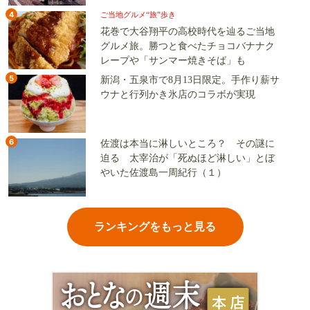
4
ご当地グルメ“旅”歩き
花巻で大谷翔平の高校時代を辿るご当地
グルメ旅。勝つと食べたチョコバナナク
レープや「サンマー焼きそば」も
5
新潟・五泉市で8月13日限定。手作り薪サ
ウナと行列かき氷店のコラボが実現
6
佐渡は本当に淋しいところ？ その謎に
迫る 太宰治が「死ぬほど淋しい」とぼ
やいた佐渡島一周紀行（１）
ランキングをもっと見る