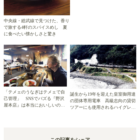
中央線・総武線で見つけた、香り
で旅する4軒のスパイスめし 夏
に食べたい懐かしさと驚き
「テメェのうなぎはテメェで自
誕生から19年を迎えた皇室御用達
己管理」 SNSでバズる『野沢
の団体専用電車 高級志向の貸切
屋本店』は本当においしいの
ツアーにも使用されるハイグレー
か!? いざ実食調査
ド電車とは
この記事をシェア