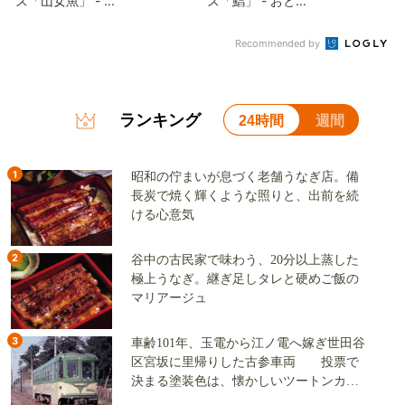
ズ「山女魚」 - ...
ズ「鯧」 - おと...
Recommended by
ランキング
24時間
週間
1
昭和の佇まいが息づく老舗うなぎ店。備
長炭で焼く輝くような照りと、出前を続
ける心意気
2
谷中の古民家で味わう、20分以上蒸した
極上うなぎ。継ぎ足しタレと硬めご飯の
マリアージュ
3
車齢101年、玉電から江ノ電へ嫁ぎ世田谷
区宮坂に里帰りした古参車両 投票で
決まる塗装色は、懐かしいツートンカラ
ーか、グリーン単色か