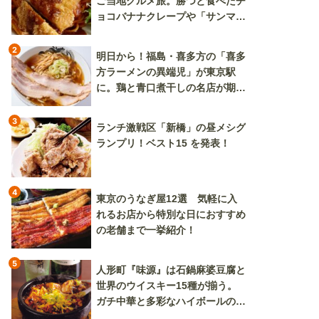
ご当地グルメ旅。勝つと食べたチ
ョコバナナクレープや「サンマー
焼きそば」も
2
明日から！福島・喜多方の「喜多
方ラーメンの異端児」が東京駅
に。鶏と青口煮干しの名店が期間
限定で登場
3
ランチ激戦区「新橋」の昼メシグ
ランプリ！ベスト15 を発表！
4
東京のうなぎ屋12選 気軽に入
れるお店から特別な日におすすめ
の老舗まで一挙紹介！
5
人形町『味源』は石鍋麻婆豆腐と
世界のウイスキー15種が揃う。
ガチ中華と多彩なハイボールの組
み合わせを楽しめる