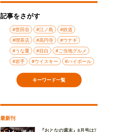
記事をさがす
#世田谷
#江ノ島
#鉄道
#喫茶店
#高円寺
#ウナギ
#うな重
#目白
#ご当地グルメ
#岩手
#ウイスキー
#ハイボール
キーワード一覧
最新刊
『おとなの週末』8月号は7