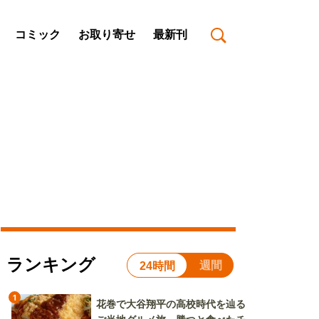
コミック
お取り寄せ
最新刊
ランキング
週間
24時間
1
花巻で大谷翔平の高校時代を辿る