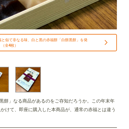
福と似て非なる味、白と黒の赤福餅「白餅黒餅」を発
 （全
4
枚）
黒餅」なる商品があるのをご存知だろうか。この年末年
見かけて、即座に購入した本商品が、通常の赤福とは違う