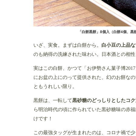
「白餅黒餅」8個入（白餅4個、黒餅
いざ、実食。まずは白餅から。
白小豆の上品な
のも納得の洗練された味わい。日本酒との相性
実はこの白餅、かつて「お伊勢さん菓子博201
にお盆の上にのって提供された、幻のお餅なの
ともうれしい限り。
黒餅は、一転して
黒砂糖のどっしりとしたコク
ら明治時代の頃に作られていた黒砂糖味の赤福
けです！
この最強タッグが生まれたのは、コロナ禍で少