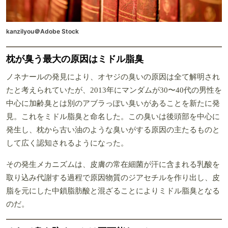
kanzilyou＠Adobe Stock
枕が臭う最大の原因はミドル脂臭
ノネナールの発見により、オヤジの臭いの原因は全て解明され
たと考えられていたが、2013年にマンダムが30〜40代の男性を
中心に加齢臭とは別のアブラっぽい臭いがあることを新たに発
見。これをミドル脂臭と命名した。この臭いは後頭部を中心に
発生し、枕から古い油のような臭いがする原因の主たるものと
して広く認知されるようになった。
その発生メカニズムは、皮膚の常在細菌が汗に含まれる乳酸を
取り込み代謝する過程で原因物質のジアセチルを作り出し、皮
脂を元にした中鎖脂肪酸と混ざることによりミドル脂臭となる
のだ。