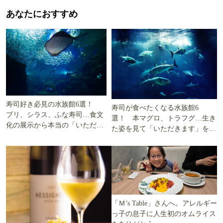
あなたにおすすめ
寿司好き必見の水族館6選！
寿司が食べたくなる水族館6
ブリ、シラス、ふな寿司…食文
選！ 本マグロ、トラフグ…生き
化の展示から本当の「いただき
た姿を見て「いただきます」を考
ます」を知る
える
「Ｍ’s Table」さんへ。アレルギー
っ子の息子に人生初のオムライス