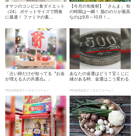
オヤジのコンビニ食ダイエット
【今月の旬食材】「さんま」 旬
（24） ポケットサイズで間食
の時期は一瞬！ 脂ののりが最高
に最適！ ファミマの素...
なのは9月～10月！...
「占い師だけが知ってる〝お金
あなたの金運はどう？宝くじに
が増える人の共通点〟」
縁がある時、金運はこう変わる
PR(合同会社デジタルファーム )
PR(合同会社デジタルファーム )