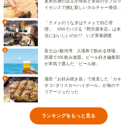
業界出身の店主が理容と美容のダブルラ
イセンスで挑む新しいカルチャー発信基
地
4
「テメェのうなぎはテメェで自己管
理」 SNSでバズる『野沢屋本店』は本
当においしいのか!? いざ実食調査
5
富士山×駿河湾、入場券で飲める球場、
部屋で10L飲み放題。ビール好き編集部
が本気で選んだ「ビール旅」
6
蒲田『お好み焼き辰』で発見した「カキ
オコ×タリスカーハイボール」が海のマ
リアージュだった
ランキングをもっと見る