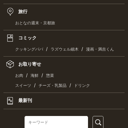
/
/
占い
クイズ
街
/
/
音楽
スポーツ
ファッション
/
/
カルチャー
レシピ
旅
旅行
おとなの週末・京都旅
コミック
/
/
クッキングパパ
ラズウェル細木
漫画・満吉くん
お取り寄せ
/
/
お肉
海鮮
惣菜
/
/
スイーツ
チーズ・乳製品
ドリンク