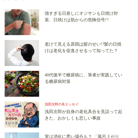
強すぎる日差しにオジサンも日焼け対
策、日焼けは肌からの危険信号!?
老けて見える原因は髪のせい!?髪の日焼
けは老化を促進させるって知ってた？
40代後半で糖尿病に、筆者が実践してい
る糖尿病対策
浅田次郎の名エッセイ
浅田次郎が自身の老化具合を見誤って起
きた、おかしくも悲しい事故
実は消化に悪い場合も？ 「風呂上がり