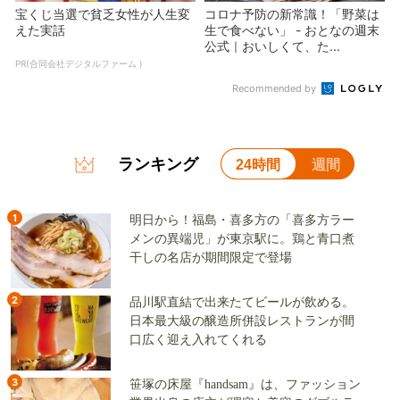
宝くじ当選で貧乏女性が人生変
コロナ予防の新常識！「野菜は
えた実話
生で食べない」 - おとなの週末
公式｜おいしくて、た...
PR(合同会社デジタルファーム )
Recommended by
ランキング
24時間
週間
1
明日から！福島・喜多方の「喜多方ラー
メンの異端児」が東京駅に。鶏と青口煮
干しの名店が期間限定で登場
2
品川駅直結で出来たてビールが飲める。
日本最大級の醸造所併設レストランが間
口広く迎え入れてくれる
3
笹塚の床屋『handsam』は、ファッション