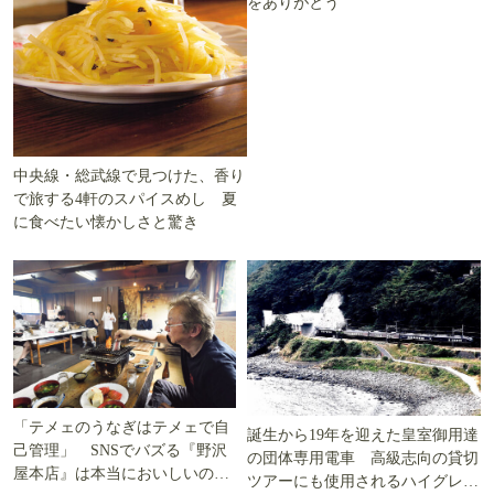
をありがとう
中央線・総武線で見つけた、香り
で旅する4軒のスパイスめし 夏
に食べたい懐かしさと驚き
「テメェのうなぎはテメェで自
誕生から19年を迎えた皇室御用達
己管理」 SNSでバズる『野沢
の団体専用電車 高級志向の貸切
屋本店』は本当においしいの
ツアーにも使用されるハイグレー