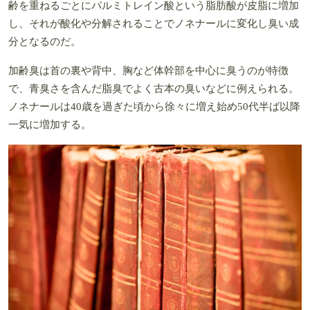
齢を重ねるごとにパルミトレイン酸という脂肪酸が皮脂に増加
し、それが酸化や分解されることでノネナールに変化し臭い成
分となるのだ。
加齢臭は首の裏や背中、胸など体幹部を中心に臭うのが特徴
で、青臭さを含んだ脂臭でよく古本の臭いなどに例えられる。
ノネナールは40歳を過ぎた頃から徐々に増え始め50代半ば以降
一気に増加する。