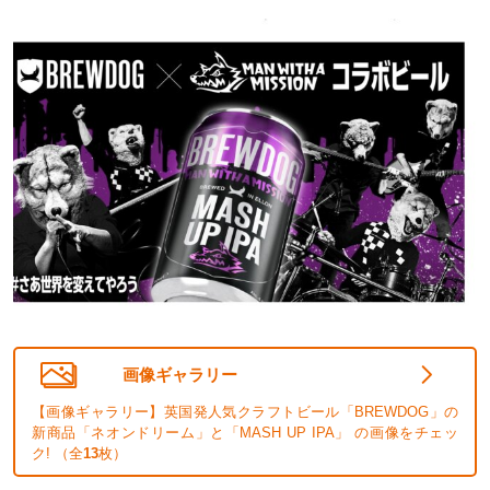
画像ギャラリー
【画像ギャラリー】英国発人気クラフトビール「BREWDOG」の
新商品「ネオンドリーム」と「MASH UP IPA」 の画像をチェッ
ク! （全
13
枚）