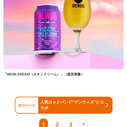
「NEON DREAM（ネオンドリーム）」（提供画像）
人気ロックバンド“マンウィズ”とコ
次のページ
ラボ
1
2
3