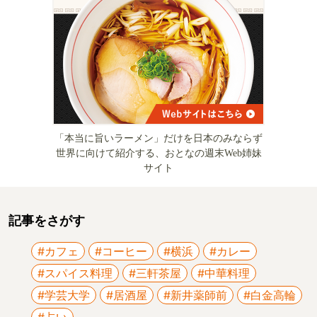
「本当に旨いラーメン」だけを日本のみならず
世界に向けて紹介する、おとなの週末Web姉妹
サイト
記事をさがす
#カフェ
#コーヒー
#横浜
#カレー
#スパイス料理
#三軒茶屋
#中華料理
#学芸大学
#居酒屋
#新井薬師前
#白金高輪
#占い