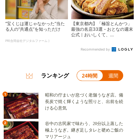
“宝くじは運じゃなかった”当た
【東京都内】「極旨とんかつ」
る人の“共通点”を知っただけ
最強の名店33選 - おとなの週末
公式｜おいしくて、...
PR(合同会社デジタルファーム )
Recommended by
ランキング
24時間
週間
1
昭和の佇まいが息づく老舗うなぎ店。備
長炭で焼く輝くような照りと、出前を続
ける心意気
2
谷中の古民家で味わう、20分以上蒸した
極上うなぎ。継ぎ足しタレと硬めご飯の
マリアージュ