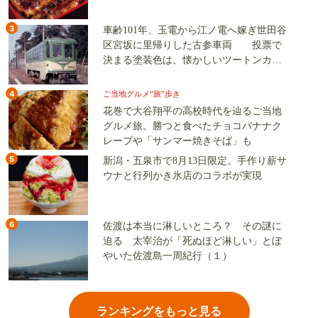
3
車齢101年、玉電から江ノ電へ嫁ぎ世田谷
区宮坂に里帰りした古参車両 投票で
決まる塗装色は、懐かしいツートンカラ
ーか、グリーン単色か
4
ご当地グルメ“旅”歩き
花巻で大谷翔平の高校時代を辿るご当地
グルメ旅。勝つと食べたチョコバナナク
レープや「サンマー焼きそば」も
5
新潟・五泉市で8月13日限定。手作り薪サ
ウナと行列かき氷店のコラボが実現
6
佐渡は本当に淋しいところ？ その謎に
迫る 太宰治が「死ぬほど淋しい」とぼ
やいた佐渡島一周紀行（１）
ランキングをもっと見る