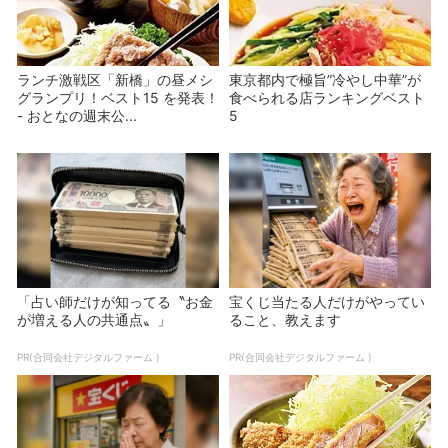
ランチ激戦区「新橋」の昼メシ
東京都内で極旨”冷やし中華”が
グランプリ！ベスト15 を発表！
食べられる店ランキングベスト
- おとなの週末公...
5
「占い師だけが知ってる〝お金
宝くじ当たる人だけがやってい
が増える人の共通点〟」
ること、教えます
PR(合同会社デジタルファーム )
PR(合同会社デジタルファーム )