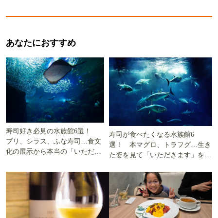
あなたにおすすめ
寿司好き必見の水族館6選！
寿司が食べたくなる水族館6
ブリ、シラス、ふな寿司…食文
選！ 本マグロ、トラフグ…生き
化の展示から本当の「いただき
た姿を見て「いただきます」を考
ます」を知る
える