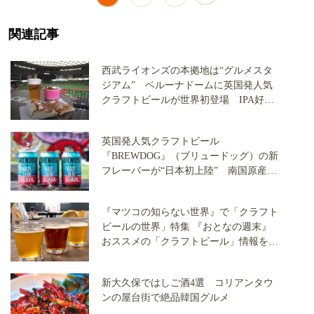
関連記事
西武ライオンズの本拠地は“グルメスタ
ジアム” ベルーナドームに英国発人気
クラフトビールが世界初登場 IPA好き
にはたまらない「BREWDOG（ブリュー
ドッグ）」
英国発人気クラフトビール
『BREWDOG』（ブリュードッグ）の新
フレーバーが“日本初上陸” 南国原産の
果実風味を感じる「ヘイジージェーン
グアヴァ」とは？
『マツコの知らない世界』で「クラフト
ビールの世界」特集 『おとなの週末』
おススメの「クラフトビール」情報をご
紹介！
新大久保ではしご酒4選 コリアンタウ
ンの屋台街で絶品韓国グルメ