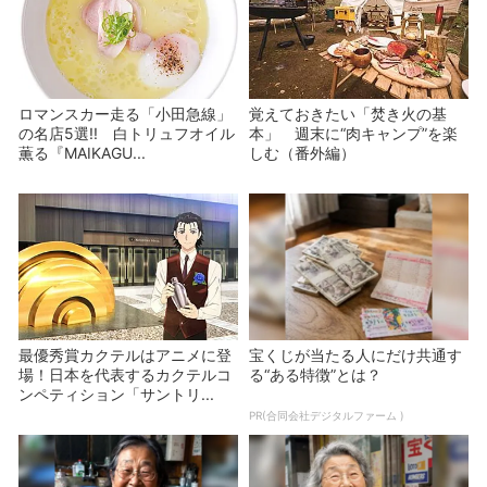
ロマンスカー走る「小田急線」
覚えておきたい「焚き火の基
の名店5選!! 白トリュフオイル
本」 週末に“肉キャンプ”を楽
薫る『MAIKAGU...
しむ（番外編）
最優秀賞カクテルはアニメに登
宝くじが当たる人にだけ共通す
場！日本を代表するカクテルコ
る“ある特徴”とは？
ンペティション「サントリ...
PR(合同会社デジタルファーム )