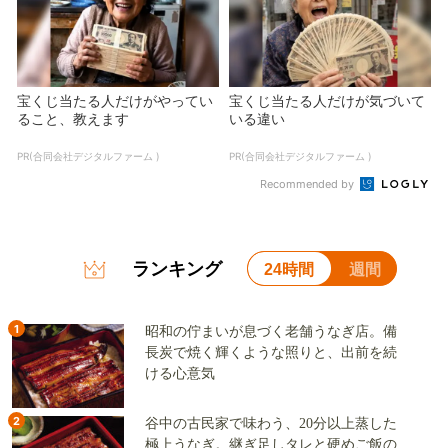
宝くじ当たる人だけがやってい
宝くじ当たる人だけが気づいて
ること、教えます
いる違い
PR(合同会社デジタルファーム )
PR(合同会社デジタルファーム )
Recommended by
ランキング
24時間
週間
1
昭和の佇まいが息づく老舗うなぎ店。備
長炭で焼く輝くような照りと、出前を続
ける心意気
2
谷中の古民家で味わう、20分以上蒸した
極上うなぎ。継ぎ足しタレと硬めご飯の