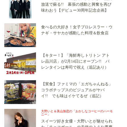
放送で蘇る!! 幕張の感動と興奮を再び
味わおう【デビュー30周年記念企画】
食べるの大好き！女子プロレスラー・ウ
ナギ・サヤカが感動した料理＆飲食店
【キター！】「海鮮寿しトリトン アト
レ品川店」が2月14日にオープン!! バ
レンタインは寿司で祝え（追記あり）
【実食】ファミマの「エガちゃんねる」
コラボチップスのビジュアルがヤバ
イ!! でも味はイケてるぜ（追記）
大野いと＆美山加恋の「おかしなコーヒーのハーモ
ニー」
スイーツ好き女優・大野いとが魅せられ