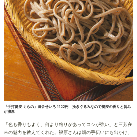
『手打蕎麦 ぐらの』田舎せいろ 1122円 挽きぐるみなので蕎麦の香りと旨み
が濃厚
「色も香りもよく、何より粘りがあってコシが強い」と三芳在
来の魅力を教えてくれた。福原さんは畑の手伝いにも出かけ、