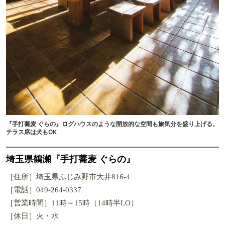
『手打蕎麦 ぐらの』ログハウスのような開放的な空間も旅気分を盛り上げる。
テラス席は犬もOK
埼玉県鶴瀬『手打蕎麦 ぐらの』
［住所］埼玉県ふじみ野市大井816-4
［電話］049-264-0337
［営業時間］11時～15時（14時半LO）
［休日］火・水