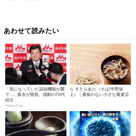
あわせて読みたい
「気になっていた認知機能が菌
ら すとらあだ（そば/中野坂
で…」森永が開発。感動の70代
上）｜看板のない小さな蕎麦店
続出
PR(森永乳業)