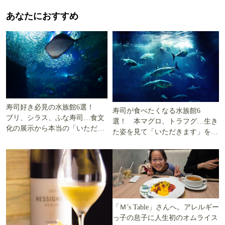
あなたにおすすめ
寿司好き必見の水族館6選！
寿司が食べたくなる水族館6
ブリ、シラス、ふな寿司…食文
選！ 本マグロ、トラフグ…生き
化の展示から本当の「いただき
た姿を見て「いただきます」を考
ます」を知る
える
「Ｍ’s Table」さんへ。アレルギー
っ子の息子に人生初のオムライス