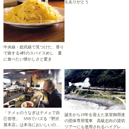
をありがとう
中央線・総武線で見つけた、香り
で旅する4軒のスパイスめし 夏
に食べたい懐かしさと驚き
「テメェのうなぎはテメェで自
誕生から19年を迎えた皇室御用達
己管理」 SNSでバズる『野沢
の団体専用電車 高級志向の貸切
屋本店』は本当においしいの
ツアーにも使用されるハイグレー