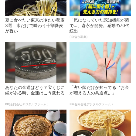
夏に食べたい東京の冷たい蕎麦
「気になっていた認知機能が菌
3選 水だけで味わう十割蕎麦
で…」森永が開発。感動の70代
が旨い
続出
PR(森永乳業)
あなたの金運はどう？宝くじに
「占い師だけが知ってる〝お金
縁がある時、金運はこう変わる
が増える人の共通点〟」
PR(合同会社デジタルファーム )
PR(合同会社デジタルファーム )