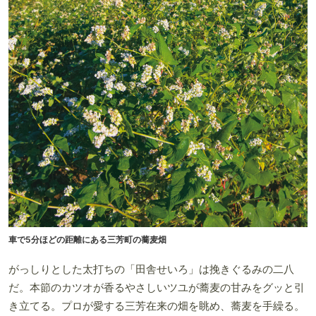
車で5分ほどの距離にある三芳町の蕎麦畑
がっしりとした太打ちの「田舎せいろ」は挽きぐるみの二八
だ。本節のカツオが香るやさしいツユが蕎麦の甘みをグッと引
き立てる。プロが愛する三芳在来の畑を眺め、蕎麦を手繰る。