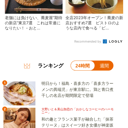
老舗には負けない、蕎麦屋“期待
全店2023年オープン！蕎麦の新
の新店”東京7選 これは常連に
店おすすめ7選 ビストロのよ
なりたい！ - おと...
うな店内で食べる「ピ...
Recommended by
ランキング
24時間
週間
1
明日から！福島・喜多方の「喜多方ラー
メンの異端児」が東京駅に。鶏と青口煮
干しの名店が期間限定で登場
2
大野いと＆美山加恋の「おかしなコーヒーのハーモ
ニー」
和の趣とフランス菓子が融合した「抹茶
テリーヌ」はスイーツ好き女優が神楽坂