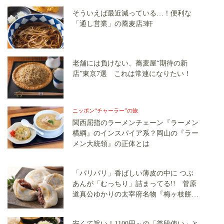
そういえば最近減っている…！便利な
「通し営業」の蕎麦店3軒
老舗には負けない、蕎麦屋“期待の新
店”東京7選 これは常連になりたい！
ニッポン“チャーラー”の旅
関西屈指のラーメンチェーン『ラーメン
横綱』のインスパイア系？岡山の『ラー
メン大統領』の正体とは
「パリパリ」香ばしい薄皮の中に つぶ
あんが「むっちり」詰まってる!! 菅原
道真公ゆかりの太宰府名物『梅ヶ枝餅』
がイケてる
安くて旨い！1100円～の「普段使い」と