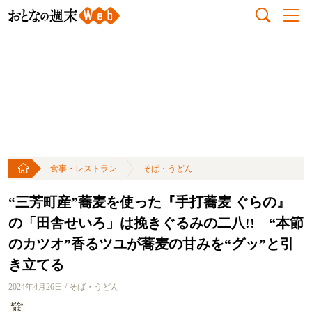
食事・レストラン
そば・うどん
“三芳町産”蕎麦を使った『手打蕎麦 ぐらの』
の「田舎せいろ」は挽きぐるみの二八!! “本節
のカツオ”香るツユが蕎麦の甘みを“グッ”と引
き立てる
2024年4月26日 / そば・うどん