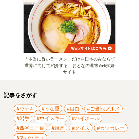
「本当に旨いラーメン」だけを日本のみならず
世界に向けて紹介する、おとなの週末Web姉妹
サイト
記事をさがす
#ウナギ
#うな重
#目白
#ご当地グルメ
#岩手
#ウイスキー
#ハイボール
#四谷三丁目
#焼肉
#クイズ
#カツカレー
#スパゲティ