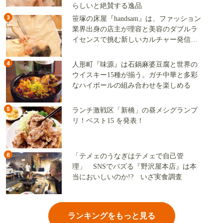
らしいと絶賛する逸品
3
笹塚の床屋『handsam』は、ファッション
業界出身の店主が理容と美容のダブルラ
イセンスで挑む新しいカルチャー発信基
地
4
人形町『味源』は石鍋麻婆豆腐と世界の
ウイスキー15種が揃う。ガチ中華と多彩
なハイボールの組み合わせを楽しめる
5
ランチ激戦区「新橋」の昼メシグランプ
リ！ベスト15 を発表！
6
「テメェのうなぎはテメェで自己管
理」 SNSでバズる『野沢屋本店』は本
当においしいのか!? いざ実食調査
ランキングをもっと見る