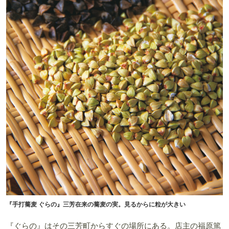
『手打蕎麦 ぐらの』三芳在来の蕎麦の実。見るからに粒が大きい
『ぐらの』はその三芳町からすぐの場所にある。店主の福原篤