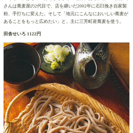
さんは蕎麦屋の2代目で、店を継いだ2002年に石臼挽き自家製
粉、手打ちに変えた。そして「地元にこんなにおいしい蕎麦が
あることをもっと広めたい」と、主に三芳町産蕎麦を使う。
田舎せいろ 1122円