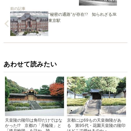
前の記事
“秘密の通路”が存在!? 知られざるJR
東京駅
あわせて読みたい
天皇陵の陵印は角印だけではな
京都には69もの天皇御陵があ
かった!? 京都の「月輪陵」と
る 第95代・花園天皇陵の陵印
「後月輪陵」を訪ね、陵...
はどこで押せるのか -...