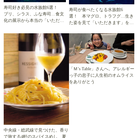
寿司好き必見の水族館6選！
寿司が食べたくなる水族館6
ブリ、シラス、ふな寿司…食文
選！ 本マグロ、トラフグ…生き
化の展示から本当の「いただき
た姿を見て「いただきます」を考
ます」を知る
える
「Ｍ’s Table」さんへ。アレルギー
っ子の息子に人生初のオムライス
をありがとう
中央線・総武線で見つけた、香り
で旅する4軒のスパイスめし 夏