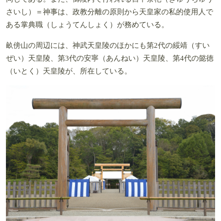
さいし）＝神事は、政教分離の原則から天皇家の私的使用人で
ある掌典職（しょうてんしょく）が務めている。
畝傍山の周辺には、神武天皇陵のほかにも第2代の綏靖（すい
ぜい）天皇陵、第3代の安寧（あんねい）天皇陵、第4代の懿徳
（いとく）天皇陵が、所在している。