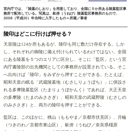
宮内庁では、「陵墓のしおり」を用意しており、全国に５か所ある陵墓監区事
務所で配布している。写真は、畝傍（うねび）陵墓監区事務所のもので、
2008（平成20）年当時に入手したもの＝所蔵／筆者
陵印はどこに行けば押せる？
天皇陵は124か所もあるが、陵印も同じ数だけ存在する。しか
し、それぞれの御陵に備え付けられているわけではない。全国
にある陵墓を５つのエリアに区分し、そこに「監区」という宮
内庁書陵部の出先機関としての事務所が設置されている。そこ
へ出向けば「陵印」をみずから押すことができる。たとえば、
昭和天皇の眠る「武蔵陵墓地（むさしりょうぼち）」に併設さ
れる多摩陵墓監区（たまりょうぼかんく）であれば、大正天皇
の多摩陵（たまのみささぎ）、昭和天皇の武蔵野陵（むさしの
のみささぎ）と、両方の陵印を押すことができる。
監区は、このほかに、桃山（ももやま／京都市伏見区）、月輪
（つきのわ／京都市東山区）、畝傍（うねび／奈良県橿原