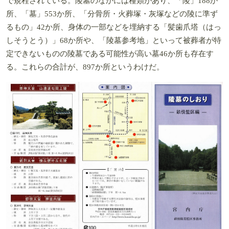
で規程されている。陵墓のなかには種類があり、「陵」188か
所、「墓」553か所、「分骨所・火葬塚・灰塚などの陵に準ず
るもの」42か所、身体の一部などを埋納する「髪歯爪塔（はっ
しそうとう）」68か所や、「陵墓参考地」といって被葬者が特
定できないものの陵墓である可能性が高い墓46か所も存在す
る。これらの合計が、897か所というわけだ。