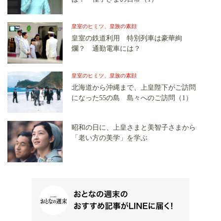
皇室のヒミツ、皇族の素顔
皇室の鉄道利用 特別列車は豪華絢
爛？ 通勤電車には？
皇室のヒミツ、皇族の素顔
北海道から沖縄まで、上皇陛下がご訪問
になった55の島 島々へのご訪問（1）
昭和の日に、上皇さまと美智子さまから
「老い方の美学」を学ぶ