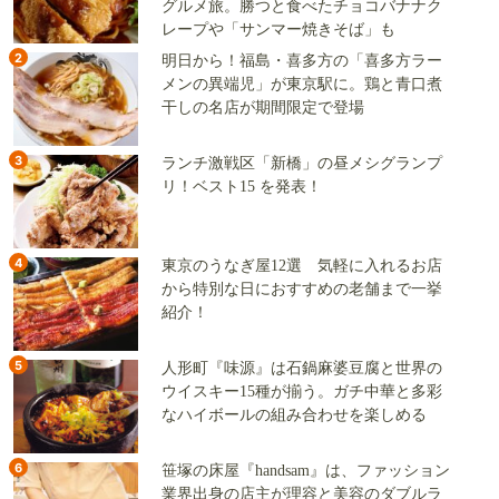
グルメ旅。勝つと食べたチョコバナナク
レープや「サンマー焼きそば」も
2
明日から！福島・喜多方の「喜多方ラー
メンの異端児」が東京駅に。鶏と青口煮
干しの名店が期間限定で登場
3
ランチ激戦区「新橋」の昼メシグランプ
リ！ベスト15 を発表！
4
東京のうなぎ屋12選 気軽に入れるお店
から特別な日におすすめの老舗まで一挙
紹介！
5
人形町『味源』は石鍋麻婆豆腐と世界の
ウイスキー15種が揃う。ガチ中華と多彩
なハイボールの組み合わせを楽しめる
6
笹塚の床屋『handsam』は、ファッション
業界出身の店主が理容と美容のダブルラ