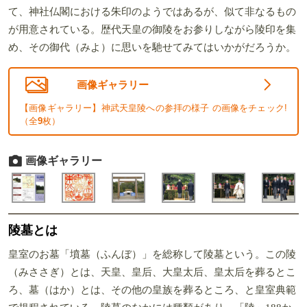
て、神社仏閣における朱印のようではあるが、似て非なるもの
が用意されている。歴代天皇の御陵をお参りしながら陵印を集
め、その御代（みよ）に思いを馳せてみてはいかがだろうか。
画像ギャラリー
【画像ギャラリー】神武天皇陵への参拝の様子 の画像をチェック!
（全
9
枚）
画像ギャラリー
陵墓とは
皇室のお墓「墳墓（ふんぼ）」を総称して陵墓という。この陵
（みささぎ）とは、天皇、皇后、大皇太后、皇太后を葬るとこ
ろ、墓（はか）とは、その他の皇族を葬るところ、と皇室典範