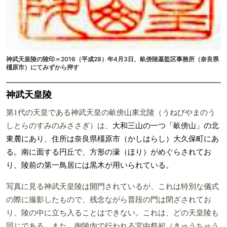
神武天皇陵の陵印＝2016（平成28）年4月3日、畝傍陵墓監区事務所（奈良県
橿原市）にてみずから押す
神武天皇陵
第1代の天皇である神武天皇の畝傍山東北陵（うねびやまのう
しとらのすみのみささぎ）は、
大和三山の一つ「畝傍山」の北
東麓にあり、住所は奈良県橿原市（かしはらし）大久保町にあ
る。南に面する円丘で、方形の濠（ほり）がめぐらされてお
り、陵前の第一鳥居には黒木が用いられている。
写真に見る神武天皇陵は開門されているが、これは特別な儀式
の際に撮影したもので、残念ながら普段の門は閉ざされてお
り、陵の中に立ち入ることはできない。これは、どの天皇陵も
同じである。また、御陵内で行われる宮中祭祀（きゅうちゅう