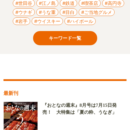
#世田谷
#江ノ島
#鉄道
#喫茶店
#高円寺
#ウナギ
#うな重
#目白
#ご当地グルメ
#岩手
#ウイスキー
#ハイボール
キーワード一覧
最新刊
『おとなの週末』8月号は7月15日発
売！ 大特集は「夏の粋、うなぎ」