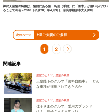
神武天皇陵の特徴は、陵前にある第一鳥居（手前）に「黒木」が用いられてい
ることで有名＝2016（平成28）年4月3日、奈良県橿原市大久保町
上皇ご夫妻のご参拝
次のページ
1
2
関連記事
皇室のヒミツ、皇族の素顔
天皇陛下のクルマ「御料自動車」 どん
な車種が採用されてきたのか
皇室のヒミツ、皇族の素顔
佳子さまのクルマ、愛用のブランド
は？ 佳子さまの日常（1）