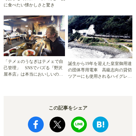
に食べたい懐かしさと驚き
「テメェのうなぎはテメェで自
誕生から19年を迎えた皇室御用達
己管理」 SNSでバズる『野沢
の団体専用電車 高級志向の貸切
屋本店』は本当においしいの
ツアーにも使用されるハイグレー
か!? いざ実食調査
ド電車とは
この記事をシェア