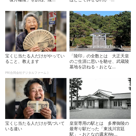
宝くじ当たる人だけがやってい
「陵印」の全数とは 大正天皇
ること、教えます
のご生涯に思いを馳せ、武蔵陵
墓地を訪ねる - おとな...
PR(合同会社デジタルファーム )
宝くじ当たる人だけが気づいて
皇室専用の駅とは 多摩御陵の
いる違い
最寄り駅だった「東浅川宮廷
駅」 - おとなの週末We...