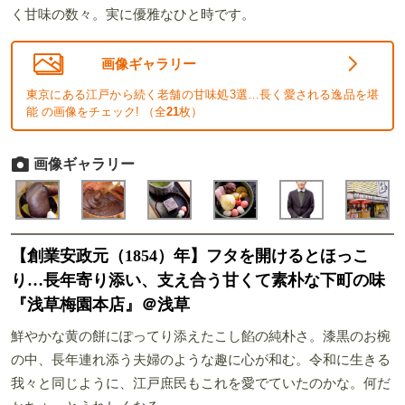
く甘味の数々。実に優雅なひと時です。
画像ギャラリー
東京にある江戸から続く老舗の甘味処3選…長く愛される逸品を堪
能 の画像をチェック! （全
21
枚）
画像ギャラリー
【創業安政元（1854）年】フタを開けるとほっこ
り…長年寄り添い、支え合う甘くて素朴な下町の味
『浅草梅園本店』＠浅草
鮮やかな黄の餅にぽってり添えたこし餡の純朴さ。漆黒のお椀
の中、長年連れ添う夫婦のような趣に心が和む。令和に生きる
我々と同じように、江戸庶民もこれを愛でていたのかな。何だ