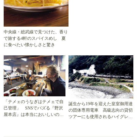
中央線・総武線で見つけた、香り
で旅する4軒のスパイスめし 夏
に食べたい懐かしさと驚き
「テメェのうなぎはテメェで自
誕生から19年を迎えた皇室御用達
己管理」 SNSでバズる『野沢
の団体専用電車 高級志向の貸切
屋本店』は本当においしいの
ツアーにも使用されるハイグレー
か!? いざ実食調査
ド電車とは