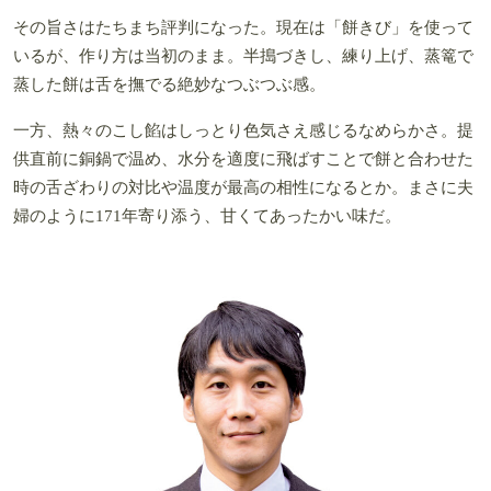
その旨さはたちまち評判になった。現在は「餅きび」を使って
いるが、作り方は当初のまま。半搗づきし、練り上げ、蒸篭で
蒸した餅は舌を撫でる絶妙なつぶつぶ感。
一方、熱々のこし餡はしっとり色気さえ感じるなめらかさ。提
供直前に銅鍋で温め、水分を適度に飛ばすことで餅と合わせた
時の舌ざわりの対比や温度が最高の相性になるとか。まさに夫
婦のように171年寄り添う、甘くてあったかい味だ。