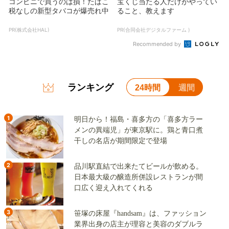
コンビニで買うのは損！たばこ
宝くじ当たる人だけがやってい
税なしの新型タバコが爆売れ中
ること、教えます
PR(株式会社HAL)
PR(合同会社デジタルファーム )
Recommended by
ランキング
24時間
週間
1
明日から！福島・喜多方の「喜多方ラー
メンの異端児」が東京駅に。鶏と青口煮
干しの名店が期間限定で登場
2
品川駅直結で出来たてビールが飲める。
日本最大級の醸造所併設レストランが間
口広く迎え入れてくれる
3
笹塚の床屋『handsam』は、ファッション
業界出身の店主が理容と美容のダブルラ