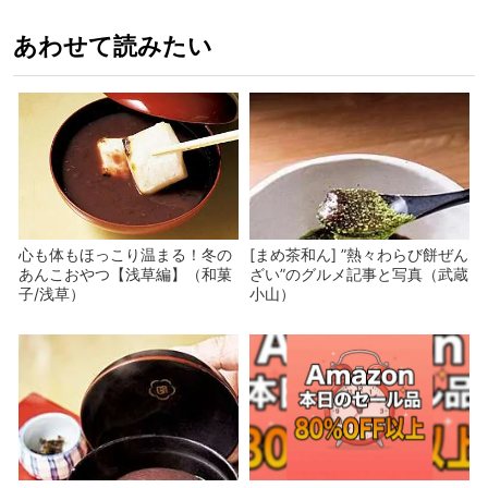
あわせて読みたい
心も体もほっこり温まる！冬の
[まめ茶和ん] ”熱々わらび餅ぜん
あんこおやつ【浅草編】（和菓
ざい”のグルメ記事と写真（武蔵
子/浅草）
小山）