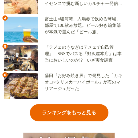
イセンスで挑む新しいカルチャー発信基
地
4
富士山×駿河湾、入場券で飲める球場、
部屋で10L飲み放題。ビール好き編集部
が本気で選んだ「ビール旅」
5
「テメェのうなぎはテメェで自己管
理」 SNSでバズる『野沢屋本店』は本
当においしいのか!? いざ実食調査
6
蒲田『お好み焼き辰』で発見した「カキ
オコ×タリスカーハイボール」が海のマ
リアージュだった
ランキングをもっと見る