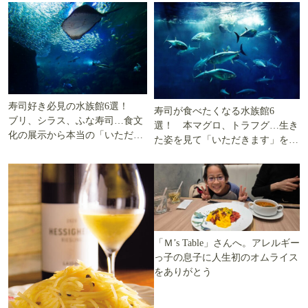
寿司好き必見の水族館6選！
寿司が食べたくなる水族館6
ブリ、シラス、ふな寿司…食文
選！ 本マグロ、トラフグ…生き
化の展示から本当の「いただき
た姿を見て「いただきます」を考
ます」を知る
える
「Ｍ’s Table」さんへ。アレルギー
っ子の息子に人生初のオムライス
をありがとう