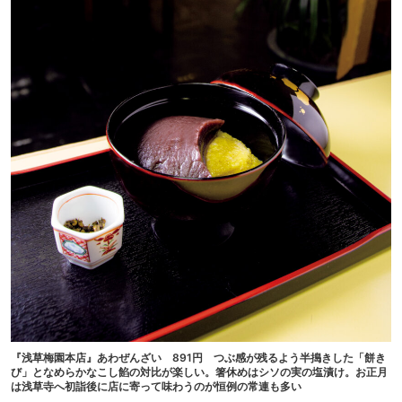
『浅草梅園本店』あわぜんざい 891円 つぶ感が残るよう半搗きした「餅き
び」となめらかなこし餡の対比が楽しい。箸休めはシソの実の塩漬け。お正月
は浅草寺へ初詣後に店に寄って味わうのが恒例の常連も多い