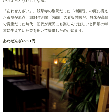
かちょっとうれしくなる。
「あわぜんざい」。浅草寺の別院だった「梅園院」の庭に構え
た茶屋が原点、1854年創業「梅園」の看板甘味だ。餅米が高価
で貴重だった時代、初代が庶民にも楽しんでほしいと田畑の畔
道に生えていた粟を用いて提供したのが始まり。
あわぜんざい891円