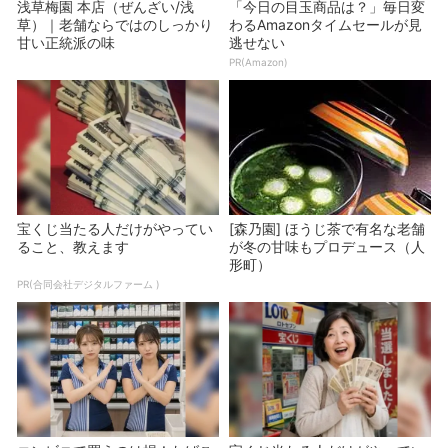
浅草梅園 本店（ぜんざい/浅
「今日の目玉商品は？」毎日変
草）｜老舗ならではのしっかり
わるAmazonタイムセールが見
甘い正統派の味
逃せない
PR(Amazon)
宝くじ当たる人だけがやってい
[森乃園] ほうじ茶で有名な老舗
ること、教えます
が冬の甘味もプロデュース（人
形町）
PR(合同会社デジタルファーム )