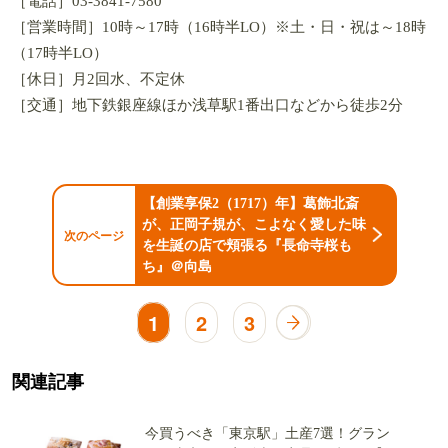
［電話］03-3841-7580
［営業時間］10時～17時（16時半LO）※土・日・祝は～18時
（17時半LO）
［休日］月2回水、不定休
［交通］地下鉄銀座線ほか浅草駅1番出口などから徒歩2分
【創業享保2（1717）年】葛飾北斎
が、正岡子規が、こよなく愛した味
次のページ
を生誕の店で頬張る『長命寺桜も
ち』＠向島
1
2
3
関連記事
今買うべき「東京駅」土産7選！グラン