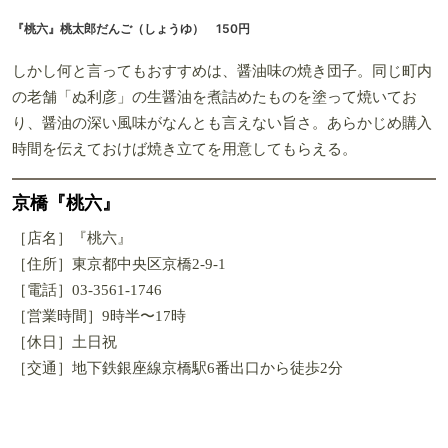
『桃六』桃太郎だんご（しょうゆ） 150円
しかし何と言ってもおすすめは、醤油味の焼き団子。同じ町内
の老舗「ぬ利彦」の生醤油を煮詰めたものを塗って焼いてお
り、醤油の深い風味がなんとも言えない旨さ。あらかじめ購入
時間を伝えておけば焼き立てを用意してもらえる。
京橋『桃六』
［店名］『桃六』
［住所］東京都中央区京橋2-9-1
［電話］03-3561-1746
［営業時間］9時半〜17時
［休日］土日祝
［交通］地下鉄銀座線京橋駅6番出口から徒歩2分