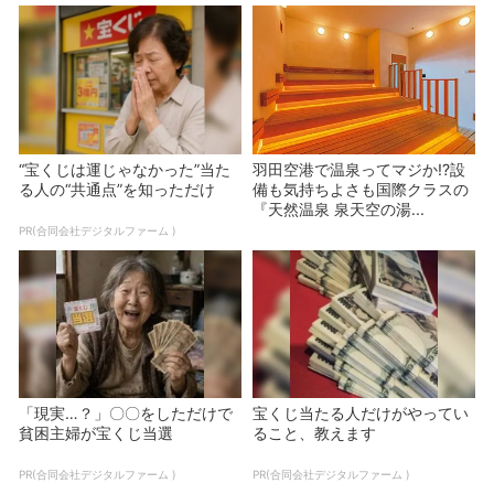
“宝くじは運じゃなかった”当た
羽田空港で温泉ってマジか!?設
る人の“共通点”を知っただけ
備も気持ちよさも国際クラスの
『天然温泉 泉天空の湯...
PR(合同会社デジタルファーム )
「現実…？」〇〇をしただけで
宝くじ当たる人だけがやってい
貧困主婦が宝くじ当選
ること、教えます
PR(合同会社デジタルファーム )
PR(合同会社デジタルファーム )