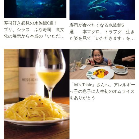
寿司好き必見の水族館6選！
寿司が食べたくなる水族館6
ブリ、シラス、ふな寿司…食文
選！ 本マグロ、トラフグ…生き
化の展示から本当の「いただき
た姿を見て「いただきます」を考
ます」を知る
える
「Ｍ’s Table」さんへ。アレルギー
っ子の息子に人生初のオムライス
をありがとう