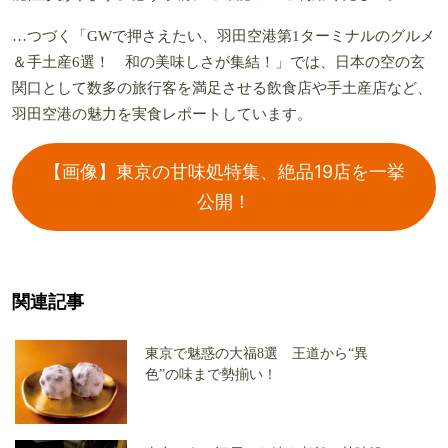
…つづく「GWで押さえたい、羽田空港第1ターミナルのグルメ
＆手土産6選！ 和の美味しさが集結！」では、日本の空の玄
関口として数多の旅行客を満足させる飲食店や手土産店など、
羽田空港の魅力を実食レポートしています。
【画像】東京の甘味処特集、絶品19店を一挙
公開！
関連記事
東京で魅惑の大福8選 王道から“異
色”の味まで勢揃い！