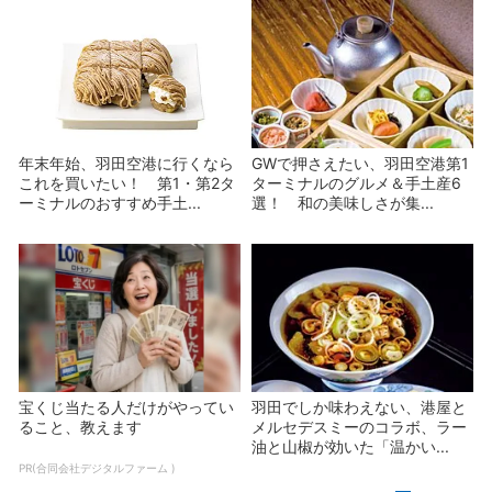
年末年始、羽田空港に行くなら
GWで押さえたい、羽田空港第1
これを買いたい！ 第1・第2タ
ターミナルのグルメ＆手土産6
ーミナルのおすすめ手土...
選！ 和の美味しさが集...
宝くじ当たる人だけがやってい
羽田でしか味わえない、港屋と
ること、教えます
メルセデスミーのコラボ、ラー
油と山椒が効いた「温かい...
PR(合同会社デジタルファーム )