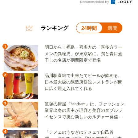
Recommended by
ランキング
24時間
週間
1
明日から！福島・喜多方の「喜多方ラー
メンの異端児」が東京駅に。鶏と青口煮
干しの名店が期間限定で登場
2
品川駅直結で出来たてビールが飲める。
日本最大級の醸造所併設レストランが間
口広く迎え入れてくれる
3
笹塚の床屋『handsam』は、ファッション
業界出身の店主が理容と美容のダブルラ
イセンスで挑む新しいカルチャー発信基
地
4
「テメェのうなぎはテメェで自己管