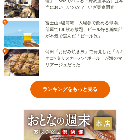
理」 SNSでバズる『野沢屋本店』は本
当においしいのか!? いざ実食調査
5
富士山×駿河湾、入場券で飲める球場、
部屋で10L飲み放題。ビール好き編集部
が本気で選んだ「ビール旅」
6
蒲田『お好み焼き辰』で発見した「カキ
オコ×タリスカーハイボール」が海のマ
リアージュだった
ランキングをもっと見る