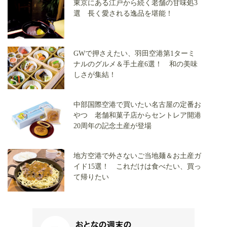
東京にある江戸から続く老舗の甘味処3
選 長く愛される逸品を堪能！
GWで押さえたい、羽田空港第1ターミ
ナルのグルメ＆手土産6選！ 和の美味
しさが集結！
中部国際空港で買いたい名古屋の定番お
やつ 老舗和菓子店からセントレア開港
20周年の記念土産が登場
地方空港で外さないご当地麺＆お土産ガ
イド15選！ これだけは食べたい、買っ
て帰りたい