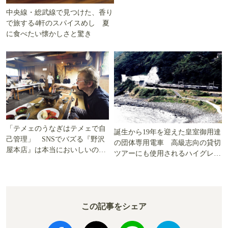
中央線・総武線で見つけた、香り
で旅する4軒のスパイスめし 夏
に食べたい懐かしさと驚き
「テメェのうなぎはテメェで自
誕生から19年を迎えた皇室御用達
己管理」 SNSでバズる『野沢
の団体専用電車 高級志向の貸切
屋本店』は本当においしいの
ツアーにも使用されるハイグレー
か!? いざ実食調査
ド電車とは
この記事をシェア