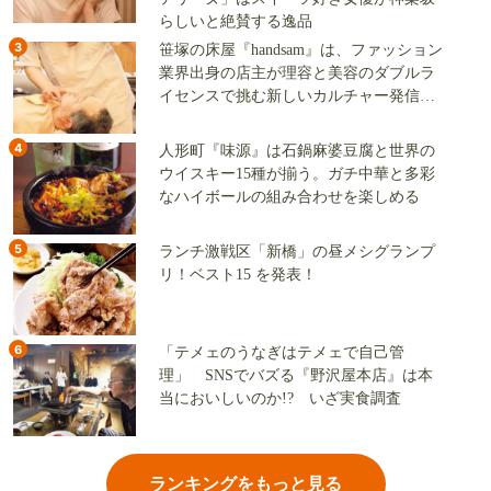
らしいと絶賛する逸品
3
笹塚の床屋『handsam』は、ファッション
業界出身の店主が理容と美容のダブルラ
イセンスで挑む新しいカルチャー発信基
地
4
人形町『味源』は石鍋麻婆豆腐と世界の
ウイスキー15種が揃う。ガチ中華と多彩
なハイボールの組み合わせを楽しめる
5
ランチ激戦区「新橋」の昼メシグランプ
リ！ベスト15 を発表！
6
「テメェのうなぎはテメェで自己管
理」 SNSでバズる『野沢屋本店』は本
当においしいのか!? いざ実食調査
ランキングをもっと見る