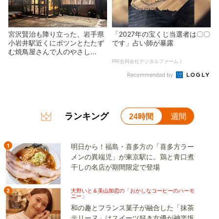
宮沢賢治も降り立った、岩手県
「2027年の宝くじ当選者は〇〇
小岩井駅近くにポツンとたたず
です」占い師が暴露
む焼鳥屋さんで人のやさし...
PR(合同会社デジタルファーム )
Recommended by
ランキング
24時間
週間
1
明日から！福島・喜多方の「喜多方ラー
メンの異端児」が東京駅に。鶏と青口煮
干しの名店が期間限定で登場
2
大野いと＆美山加恋の「おかしなコーヒーのハーモ
ニー」
和の趣とフランス菓子が融合した「抹茶
テリーヌ」はスイーツ好き女優が神楽坂