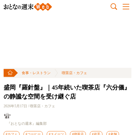
食事・レストラン
喫茶店・カフェ
盛岡『羅針盤』｜45年続いた喫茶店『六分儀』
の静謐な空間を受け継ぐ店
2026年5月17日 / 喫茶店・カフェ
『おとなの週末』編集部
#カフェ
#コーヒー
#スイーツ
#喫茶店
#岩手
#老舗