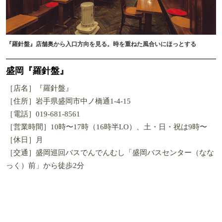
『羅針盤』店舗奥から入口方向を見る。時を重ねた風合いにほっとする
盛岡『羅針盤』
［店名］『羅針盤』
［住所］岩手県盛岡市中ノ橋通1-4-15
［電話］019-681-8561
［営業時間］10時〜17時（16時半LO）、土・日・祝は9時〜
［休日］月
［交通］盛岡巡回バスでんでんむし「盛岡バスセンター（なな
っく）前」から徒歩2分