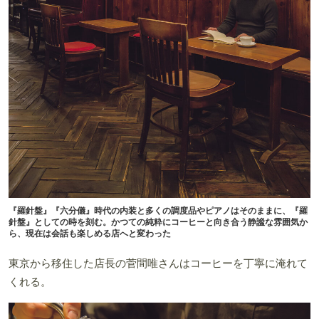
『羅針盤』『六分儀』時代の内装と多くの調度品やピアノはそのままに、『羅
針盤』としての時を刻む。かつての純粋にコーヒーと向き合う静謐な雰囲気か
ら、現在は会話も楽しめる店へと変わった
東京から移住した店長の菅間唯さんはコーヒーを丁寧に淹れて
くれる。