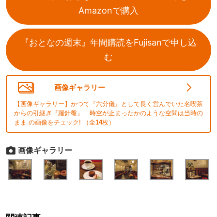
Amazonで購入
『おとなの週末』年間購読をFujisanで申し込
む
画像ギャラリー
【画像ギャラリー】かつて『六分儀』として長く営んでいた名喫茶
からの引継ぎ『羅針盤』 時空が止まったかのような空間は当時の
まま の画像をチェック! （全
14
枚）
画像ギャラリー