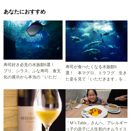
あなたにおすすめ
寿司好き必見の水族館6選！
寿司が食べたくなる水族館6
ブリ、シラス、ふな寿司…食文
選！ 本マグロ、トラフグ…生き
化の展示から本当の「いただき
た姿を見て「いただきます」を考
ます」を知る
える
「Ｍ’s Table」さんへ。アレルギー
っ子の息子に人生初のオムライス