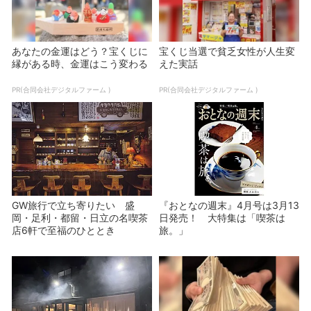
あなたの金運はどう？宝くじに
宝くじ当選で貧乏女性が人生変
縁がある時、金運はこう変わる
えた実話
PR(合同会社デジタルファーム )
PR(合同会社デジタルファーム )
GW旅行で立ち寄りたい 盛
『おとなの週末』4月号は3月13
岡・足利・都留・日立の名喫茶
日発売！ 大特集は「喫茶は
店6軒で至福のひととき
旅。」