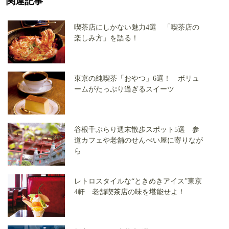
関連記事
喫茶店にしかない魅力4選 「喫茶店の
楽しみ方」を語る！
東京の純喫茶「おやつ」6選！ ボリュ
ームがたっぷり過ぎるスイーツ
谷根千ぶらり週末散歩スポット5選 参
道カフェや老舗のせんべい屋に寄りなが
ら
レトロスタイルな“ときめきアイス”東京
4軒 老舗喫茶店の味を堪能せよ！