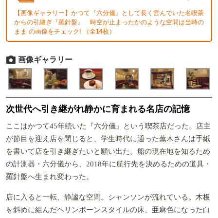
【画像ギャラリー】かつて『六分儀』として長く営んでいた名喫茶
からの引継ぎ『羅針盤』 時空が止まったかのような空間は当時の
まま の画像をチェック! （全
14
枚）
画像ギャラリー
次世代へ引き継がれ静かに育まれる名店の記憶
ここはかつて45年続いた『六分儀』という喫茶店だった。店主
が節目を迎え店を閉じると、学生時代に通った蕪木さんは手紙
を書いて店を引き継ぎたいと願い出た。船の現在地を知るため
の計測器・六分儀から、2018年に航行先を決めるための道具・
羅針盤へ生まれ変わった。
店に入ると一転、静謐な空間。シャンソンが流れている。木板
を斜めに組んだヘリンボーンスタイルの床、亜麻色になった白