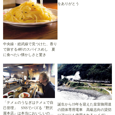
をありがとう
中央線・総武線で見つけた、香り
で旅する4軒のスパイスめし 夏
に食べたい懐かしさと驚き
「テメェのうなぎはテメェで自
誕生から19年を迎えた皇室御用達
己管理」 SNSでバズる『野沢
の団体専用電車 高級志向の貸切
屋本店』は本当においしいの