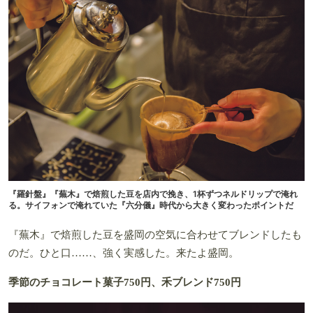
『羅針盤』『蕪木』で焙煎した豆を店内で挽き、1杯ずつネルドリップで淹れ
る。サイフォンで淹れていた『六分儀』時代から大きく変わったポイントだ
『蕪木』で焙煎した豆を盛岡の空気に合わせてブレンドしたも
のだ。ひと口……、強く実感した。来たよ盛岡。
季節のチョコレート菓子750円、禾ブレンド750円