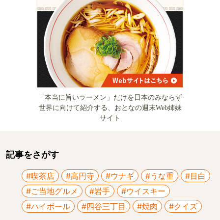
「本当に旨いラーメン」だけを日本のみならず
世界に向けて紹介する、おとなの週末Web姉妹
サイト
記事をさがす
#喫茶店
#高円寺
#ウナギ
#うな重
#目白
#ご当地グルメ
#岩手
#ウイスキー
#ハイボール
#四谷三丁目
#焼肉
#クイズ