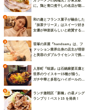
方ラーメンの異端児」が東京駅
に。鶏と青口煮干しの名店が期間
限定で登場
2
和の趣とフランス菓子が融合した
「抹茶テリーヌ」はスイーツ好き
女優が神楽坂らしいと絶賛する逸
品
3
笹塚の床屋『handsam』は、フ
ァッション業界出身の店主が理容
と美容のダブルライセンスで挑む
新しいカルチャー発信基地
4
人形町『味源』は石鍋麻婆豆腐と
世界のウイスキー15種が揃う。
ガチ中華と多彩なハイボールの組
み合わせを楽しめる
5
ランチ激戦区「新橋」の昼メシグ
ランプリ！ベスト15 を発表！