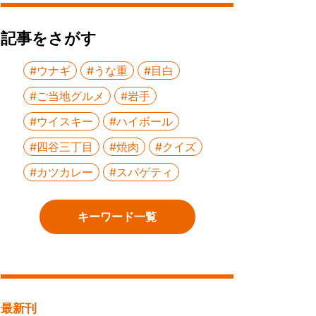
記事をさがす
#ウナギ
#うな重
#目白
#ご当地グルメ
#岩手
#ウイスキー
#ハイボール
#四谷三丁目
#焼肉
#クイズ
#カツカレー
#スパゲティ
キーワード一覧
最新刊