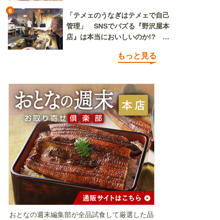
6
「テメェのうなぎはテメェで自己
管理」 SNSでバズる『野沢屋本
店』は本当においしいのか!? い
ざ実食調査
もっと見る
おとなの週末編集部が全品試食して厳選した品