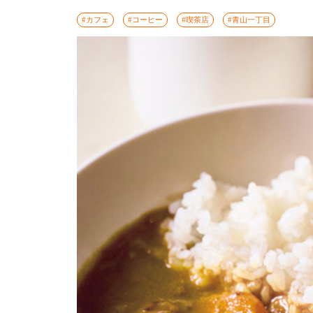
#カフェ
#コーヒー
#喫茶店
#青山一丁目