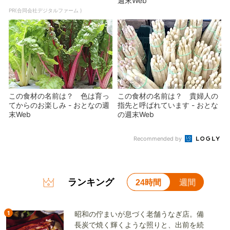
週末Web
PR(合同会社デジタルファーム )
この食材の名前は？ 色は育っ
この食材の名前は？ 貴婦人の
てからのお楽しみ - おとなの週
指先と呼ばれています - おとな
末Web
の週末Web
Recommended by
ランキング
24時間
週間
1
昭和の佇まいが息づく老舗うなぎ店。備
長炭で焼く輝くような照りと、出前を続