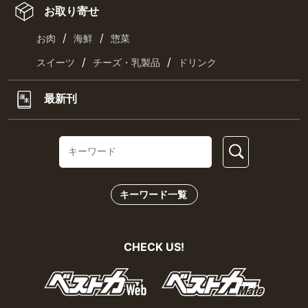
お取り寄せ
/
/
お肉
海鮮
惣菜
/
/
スイーツ
チーズ・乳製品
ドリンク
最新刊
キーワード一覧
CHECK US!