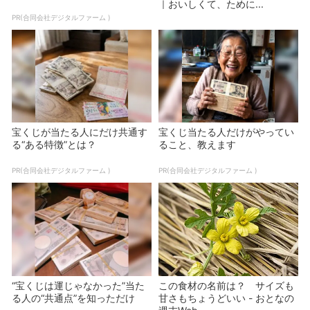
｜おいしくて、ために...
PR(合同会社デジタルファーム )
宝くじが当たる人にだけ共通す
宝くじ当たる人だけがやってい
る“ある特徴”とは？
ること、教えます
PR(合同会社デジタルファーム )
PR(合同会社デジタルファーム )
“宝くじは運じゃなかった”当た
この食材の名前は？ サイズも
る人の“共通点”を知っただけ
甘さもちょうどいい - おとなの