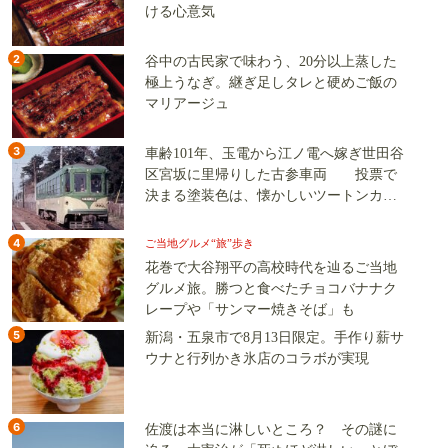
ける心意気
2
谷中の古民家で味わう、20分以上蒸した
極上うなぎ。継ぎ足しタレと硬めご飯の
マリアージュ
3
車齢101年、玉電から江ノ電へ嫁ぎ世田谷
区宮坂に里帰りした古参車両 投票で
決まる塗装色は、懐かしいツートンカラ
ーか、グリーン単色か
4
ご当地グルメ“旅”歩き
花巻で大谷翔平の高校時代を辿るご当地
グルメ旅。勝つと食べたチョコバナナク
レープや「サンマー焼きそば」も
5
新潟・五泉市で8月13日限定。手作り薪サ
ウナと行列かき氷店のコラボが実現
6
佐渡は本当に淋しいところ？ その謎に