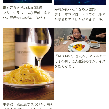
寿司好き必見の水族館6選！
寿司が食べたくなる水族館6
ブリ、シラス、ふな寿司…食文
選！ 本マグロ、トラフグ…生き
化の展示から本当の「いただき
た姿を見て「いただきます」を考
ます」を知る
える
「Ｍ’s Table」さんへ。アレルギー
っ子の息子に人生初のオムライス
をありがとう
中央線・総武線で見つけた、香り