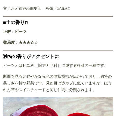
文／おと週Web編集部、画像／写真AC
■土の香り!?
正解：ビーツ
難易度：★★★☆
☆
独特の香りがアクセントに
ビーツとはヒユ科（旧アカザ科）に属する根菜の一種です。
断面を見ると鮮やかな赤色の輪状模様が広がっており、独特の
美しさを持つ野菜です。見た目は赤カブに似ていますが、ほう
れん草やスイスチャードと同じ仲間に分類されます。