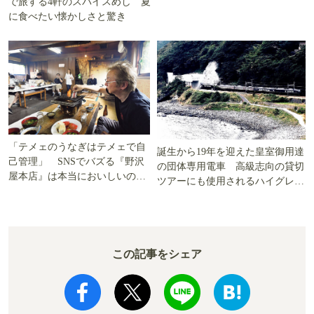
で旅する4軒のスパイスめし 夏
に食べたい懐かしさと驚き
「テメェのうなぎはテメェで自
誕生から19年を迎えた皇室御用達
己管理」 SNSでバズる『野沢
の団体専用電車 高級志向の貸切
屋本店』は本当においしいの
ツアーにも使用されるハイグレー
か!? いざ実食調査
ド電車とは
この記事をシェア